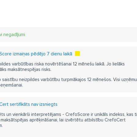
vi negadījumi
core izmaiņas pēdējo 7 dienu laikā
pildes varbūtības riska novērtēšanai 12 mēnešu laikā. Jo lielāks
āks maksātnespējas risks.
 saistību neizpildes varbūtību turpmākajos 12 mēnešos. Visi uzņēmumi i
ieņemšanai.
ert sertifikāts nav izsniegts
ts un vienkārši interpretējams - CrefoScore ir unikāls indekss, kas t
aksātspējas aprēķināšanai, lai izvērtētu atbilstību CrefoCert
m.