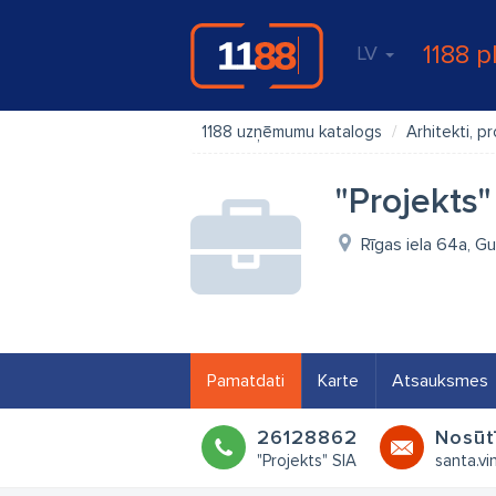
1188 p
LV
1188 uzņēmumu katalogs
Arhitekti, p
"Projekts"
Rīgas iela 64a, G
Pamatdati
Karte
Atsauksmes
26128862
Nosūt
"Projekts" SIA
santa.vi