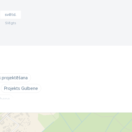
svētd.
Slēgts
ā projektēšana
Projekts Gulbene
lbene