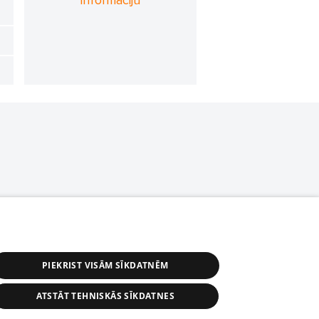
informāciju
PIEKRIST VISĀM SĪKDATNĒM
ATSTĀT TEHNISKĀS SĪKDATNES