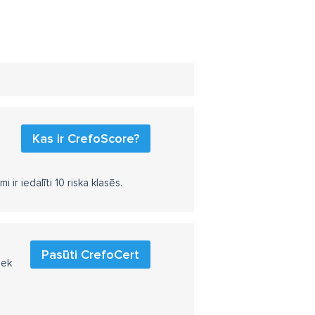
Kas ir CrefoScore?
r iedalīti 10 riska klasēs.
Pasūti CrefoCert
iek