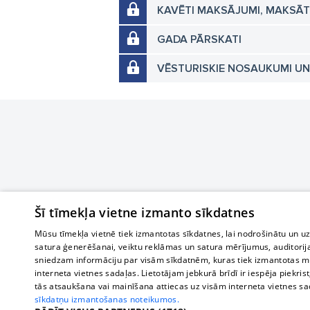
KAVĒTI MAKSĀJUMI, MAKSĀ
GADA PĀRSKATI
VĒSTURISKIE NOSAUKUMI U
Šī tīmekļa vietne izmanto sīkdatnes
Mūsu tīmekļa vietnē tiek izmantotas sīkdatnes, lai nodrošinātu un u
satura ģenerēšanai, veiktu reklāmas un satura mērījumus, auditorij
sniedzam informāciju par visām sīkdatnēm, kuras tiek izmantotas mū
interneta vietnes sadaļas. Lietotājam jebkurā brīdī ir iespēja piekrist
tās atsaukšana vai mainīšana attiecas uz visām interneta vietnes s
sīkdatņu izmantošanas noteikumos.