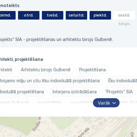
noteikts
pirmd.
otrd.
trešd.
ceturtd.
piektd.
sestd.
Slēgts
rojekts" SIA - projektēšanas un arhitektu birojs Gulbenē.
hitekti, projektēšana
hitekti
Arhitektu birojs Gulbenē
Projektēšana
īvojamo māju un citu ēku individuālā projektēšana
Ēku individuāl
dividuālā projektēšana
Interjera izstrādāšana
"Projekts" SIA
ojekti Gulbenē
projektētājs
projektētāja
Projektētājs Gu
Vairāk
ojektētājs Gulbenes novads