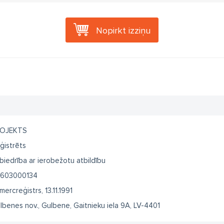
Nopirkt izziņu
OJEKTS
ģistrēts
biedrība ar ierobežotu atbildību
603000134
mercreģistrs, 13.11.1991
lbenes nov., Gulbene, Gaitnieku iela 9A, LV-4401