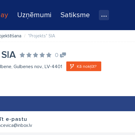
lay
Uzņēmumi
Satiksme
rojektēšana
"Projekts" SIA
 SIA
0
ulbene, Gulbenes nov., LV-4401
Kā nokļūt?
īt e-pastu
ncevica@inbox.lv