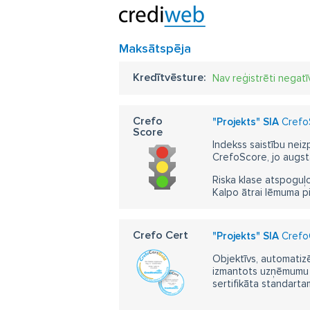
Maksātspēja
Kredītvēsture:
Nav reģistrēti negatī
Crefo
"Projekts" SIA
CrefoS
Score
Indekss saistību neiz
CrefoScore, jo augst
Riska klase atspoguļo
Kalpo ātrai lēmuma p
Crefo Cert
"Projekts" SIA
CrefoC
Objektīvs, automatizē
izmantots uzņēmumu m
sertifikāta standarta