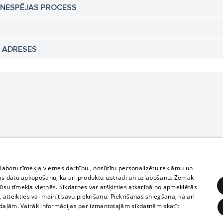
TNESPĒJAS PROCESS
N ADRESES
zlabotu tīmekļa vietnes darbību., nosūtītu personalizētu reklāmu un
as datu apkopošanu, kā arī produktu izstrādi un uzlabošanu. Zemāk
su tīmekļa vietnēs. Sīkdatnes var atšķirties atkarībā no apmeklētās
, atteikties vai mainīt savu piekrišanu. Piekrišanas sniegšana, kā arī
adaļām. Vairāk informācijas par izmantotajām sīkdatnēm skatīt