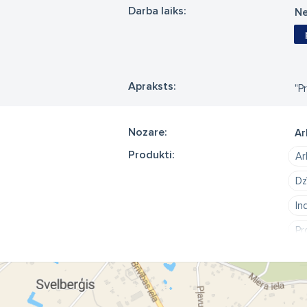
Darba laiks:
Ne
Apraksts:
"P
Nozare:
Ar
Produkti:
Ar
Dz
In
Pr
Pr