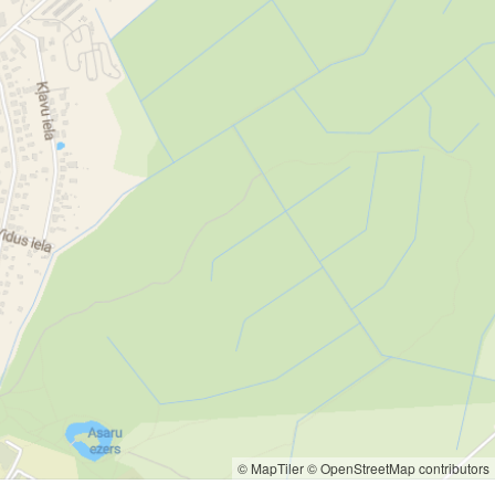
© MapTiler
© OpenStreetMap contributors