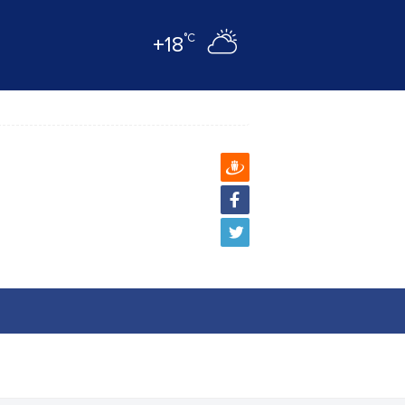
°C
+18