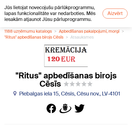
Jūs lietojat novecojušu pārlūkprogrammu,
+21
°C
lapas funkcionalitāte var nedarboties. Mēs
Aizvērt
iesakām atjaunot Jūsu pārluprogrammu.
1188 uzņēmumu katalogs
Apbedīšanas pakalpojumi, morgi
"Ritus" apbedīšanas birojs Cēsīs
Atsauksmes
"Ritus" apbedīšanas birojs
Cēsīs
Piebalgas iela 15, Cēsis, Cēsu nov., LV-4101