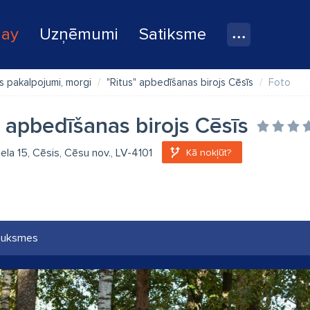
lay
Uzņēmumi
Satiksme
 pakalpojumi, morgi
"Ritus" apbedīšanas birojs Cēsīs
Foto
" apbedīšanas birojs Cēsīs
iela 15, Cēsis, Cēsu nov., LV-4101
Kā nokļūt?
auksmes