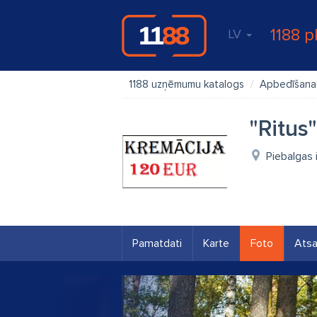
1188 p
LV
1188 uzņēmumu katalogs
Apbedīšanas
"Ritus
Piebalgas 
Pamatdati
Karte
Foto
Ats