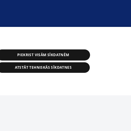
PIEKRIST VISĀM SĪKDATNĒM
ATSTĀT TEHNISKĀS SĪKDATNES
s, tās daļas vai datu bāzē iekļautās
ai informācijas daļas pavairošana vai
ādā formā stingri aizliegta. Tāpat arī ir