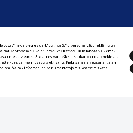
zlabotu tīmekļa vietnes darbību., nosūtītu personalizētu reklāmu un
as datu apkopošanu, kā arī produktu izstrādi un uzlabošanu. Zemāk
su tīmekļa vietnēs. Sīkdatnes var atšķirties atkarībā no apmeklētās
, atteikties vai mainīt savu piekrišanu. Piekrišanas sniegšana, kā arī
adaļām. Vairāk informācijas par izmantotajām sīkdatnēm skatīt
ĒRĶĒŠANA
FUNKCIONĀLĀS
NEKLASIFICĒTĀS
1188 datu bāze
obligātās
Statistikas
Mērķēšana
Funkcionālās
Neklasificētās
informācijas, v
izplatīšana jebk