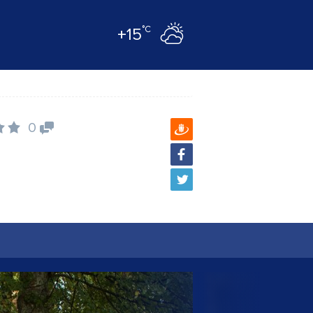
°C
+15
0