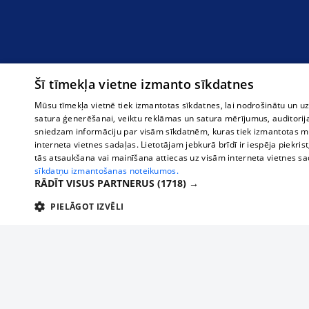
Šī tīmekļa vietne izmanto sīkdatnes
Mūsu tīmekļa vietnē tiek izmantotas sīkdatnes, lai nodrošinātu un u
satura ģenerēšanai, veiktu reklāmas un satura mērījumus, auditorij
sniedzam informāciju par visām sīkdatnēm, kuras tiek izmantotas mū
interneta vietnes sadaļas. Lietotājam jebkurā brīdī ir iespēja piekrist
tās atsaukšana vai mainīšana attiecas uz visām interneta vietnes s
sīkdatņu izmantošanas noteikumos.
RĀDĪT VISUS PARTNERUS
(1718) →
PIELĀGOT IZVĒLI
TEHNISKĀS/OBLIGĀTĀS
STATISTIKAS
M
Tehniskās/