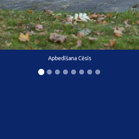
Apbedīšana Cēsīs