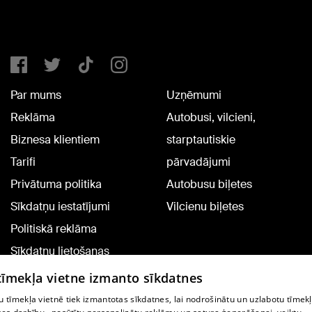
Par mums
Uzņēmumi
Reklāma
Autobusi, vilcieni,
Biznesa klientiem
starptautiskie
Tarifi
pārvadājumi
Privātuma politika
Autobusu biļetes
Sīkdatņu iestatījumi
Vilcienu biļetes
Politiskā reklāma
Sīkdatņu lietošanas
noteikumi
 tīmekļa vietne izmanto sīkdatnes
Komentāru pievienošana
 tīmekļa vietnē tiek izmantotas sīkdatnes, lai nodrošinātu un uzlabotu tīmek