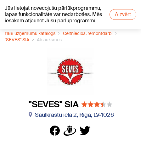
Jūs lietojat novecojušu pārlūkprogrammu,
+19
°C
lapas funkcionalitāte var nedarboties. Mēs
Aizvērt
iesakām atjaunot Jūsu pārluprogrammu.
1188 uzņēmumu katalogs
Celtniecība, remontdarbi
"SEVES" SIA
Atsauksmes
"SEVES" SIA
Saulkrastu iela 2, Rīga, LV-1026