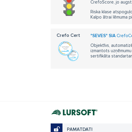
CrefoScore, jo augst
Riska klase atspoguļo
Kalpo ātrai lēmuma p
Crefo Cert
"SEVES" SIA
CrefoCer
Objektīvs, automatizē
izmantots uzņēmumu m
sertifikāta standarta
PAMATDATI