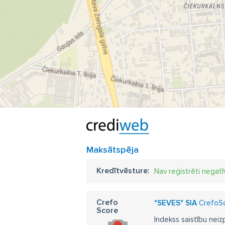
Di
zā
Maksātspēja
Kredītvēsture:
Nav reģistrēti negatī
Crefo
"SEVES" SIA
CrefoSc
Score
Indekss saistību neiz