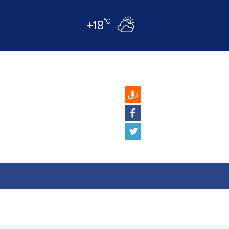
°C
+18