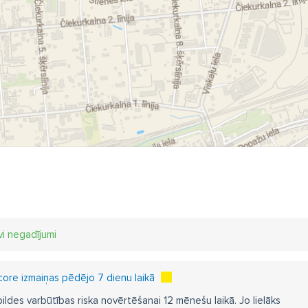
manta urbju atjaunošana
dimanta urbju restaurācija
Urbšana
ģēšana ar dimanta zāģiem
vi negadījumi
ore izmaiņas pēdējo 7 dienu laikā
pildes varbūtības riska novērtēšanai 12 mēnešu laikā. Jo lielāks