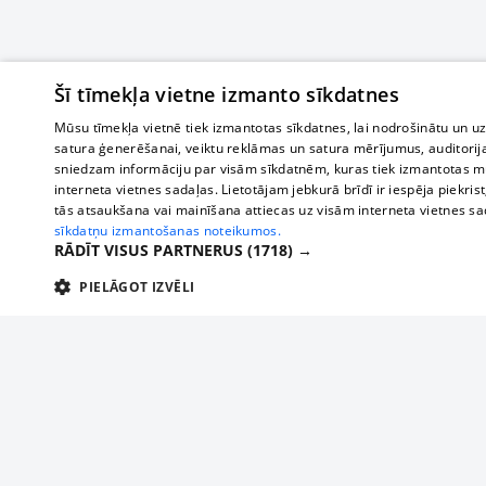
Šī tīmekļa vietne izmanto sīkdatnes
Mūsu tīmekļa vietnē tiek izmantotas sīkdatnes, lai nodrošinātu un u
satura ģenerēšanai, veiktu reklāmas un satura mērījumus, auditorij
sniedzam informāciju par visām sīkdatnēm, kuras tiek izmantotas mū
interneta vietnes sadaļas. Lietotājam jebkurā brīdī ir iespēja piekrist
tās atsaukšana vai mainīšana attiecas uz visām interneta vietnes s
sīkdatņu izmantošanas noteikumos.
RĀDĪT VISUS PARTNERUS
(1718) →
PIELĀGOT IZVĒLI
TEHNISKĀS/OBLIGĀTĀS
STATISTIKAS
M
Tehniskās/
Tehniskās/obligātās sīkdatnes nepieciešamas, lai lietotājs varētu brīvi apm
lietotājam nepieciešamo informāciju.
Par mums
Uzņēmu