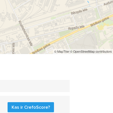
 betonā
zāģēšana betonā
© MapTiler
© OpenStreetMap contributors
Kas ir CrefoScore?