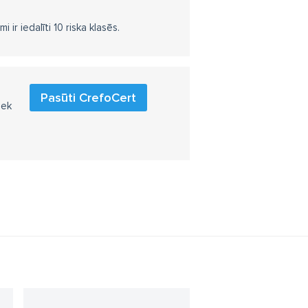
r iedalīti 10 riska klasēs.
Pasūti CrefoCert
iek