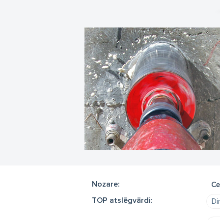
Nozare:
Ce
TOP atslēgvārdi:
Di