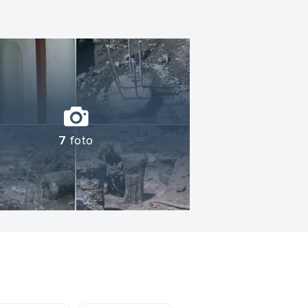
7
foto