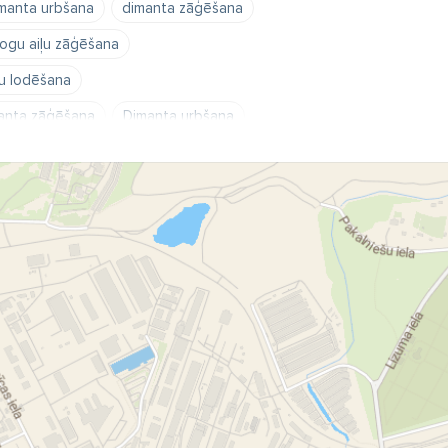
manta urbšana
dimanta zāģēšana
ogu aiļu zāģēšana
u lodēšana
anta zāģēšana
Dimanta urbšana
Caurumu urbšana
āģēšana mūrī
zāģēšana betonā
 putekļiem
Rekonstrukcija
emonts
onā
Zāģēšana betonā
es un caurumi
estaurācija
zsbetonā
zāģēšana betonā
ki
dimanta urbji