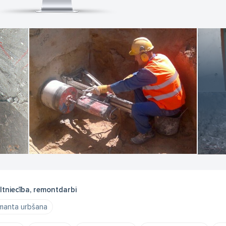
ltniecība, remontdarbi
manta urbšana