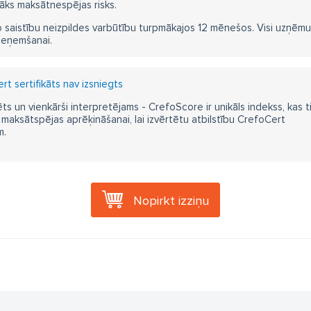
āks maksātnespējas risks.
 saistību neizpildes varbūtību turpmākajos 12 mēnešos. Visi uzņēmumi i
ieņemšanai.
t sertifikāts nav izsniegts
ts un vienkārši interpretējams - CrefoScore ir unikāls indekss, kas t
aksātspējas aprēķināšanai, lai izvērtētu atbilstību CrefoCert
m.
Nopirkt izziņu