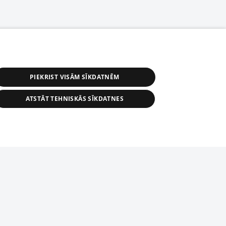
PIEKRIST VISĀM SĪKDATNĒM
ATSTĀT TEHNISKĀS SĪKDATNES
s, tās daļas vai datu bāzē iekļautās
ai informācijas daļas pavairošana vai
ādā formā stingri aizliegta. Tāpat arī ir
tīmekļa vietne nevarēs pilnvērtīgi darboties un sniegt
pielāde automātiskā režīmā. Jebkura