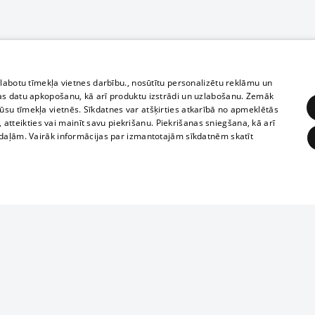
zlabotu tīmekļa vietnes darbību., nosūtītu personalizētu reklāmu un
as datu apkopošanu, kā arī produktu izstrādi un uzlabošanu. Zemāk
su tīmekļa vietnēs. Sīkdatnes var atšķirties atkarībā no apmeklētās
, atteikties vai mainīt savu piekrišanu. Piekrišanas sniegšana, kā arī
adaļām. Vairāk informācijas par izmantotajām sīkdatnēm skatīt
ĒRĶĒŠANA
FUNKCIONĀLĀS
NEKLASIFICĒTĀS
1188 datu bāze
obligātās
Statistikas
Mērķēšana
Funkcionālās
Neklasificētās
informācijas, v
izplatīšana jebk
eklēt un pārlūkot tīmekļa vietni un izmantot tās piedāvātās iespējas. Bez šīm sīkdatnēm 
aizliegta leju
mi
Kinoteātros