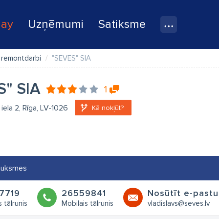
lay
Uzņēmumi
Satiksme
, remontdarbi
"SEVES" SIA
S" SIA
1
 iela 2, Rīga, LV-1026
Kā nokļūt?
auksmes
7719
26559841
Nosūtīt e-pastu
 tālrunis
Mobilais tālrunis
vladislavs@seves.lv