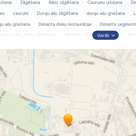
bšana
Zāģēšana
Ailes zāģēšana
Caurumu urbšana
Di
les
caurumi
Durvju aiļu zāģēšana
durvju aiļu griešana
L
gu aiļu griešana
Dimanta disku restaurācija
Dimanta segment
manta urbju disku pārdošana
Abrazīvo disku tirdzniecība
Dim
Vairāk
hnoloģisko aiļu organizācija
Tehnoloģisko atveru organizācija
les zāģēšana visu veidu materiālos
Būvkonstrukciju urbšana
z
ģēšana dzelzsbetonā
zāģēšana akmenī ar dimanta iekārtām bez
tāla montāža
Dimanta kronis - atjaunošana
dimanta kroņa r
manta segmentu metināšana.
Dimantu urbšana
Urbšana bet
razīvie diski
ailes
caurumu urbšana ar dimanta zāģiem
Ail
rvju aiļu zāģēšana betonā
logu aiļu zāģēšana
dimanta urbju r
urumu zāģēšana ar dimanta zāģiem
Urbšana
zāģēšana dzel
bšana ķieģeļos
Dimanta instrumenta tirdzniecība
Dimanta dis