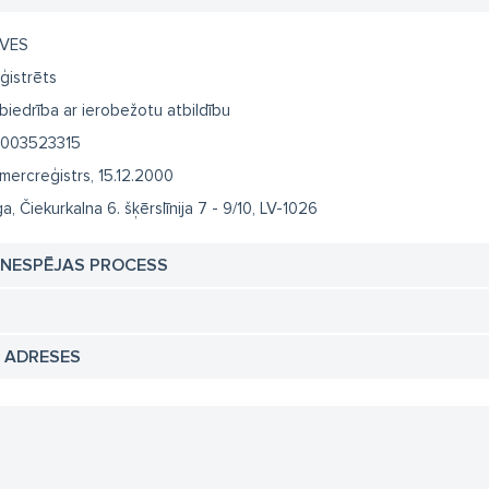
VES
ģistrēts
biedrība ar ierobežotu atbildību
003523315
mercreģistrs, 15.12.2000
ga, Čiekurkalna 6. šķērslīnija 7 - 9/10, LV-1026
TNESPĒJAS PROCESS
N ADRESES