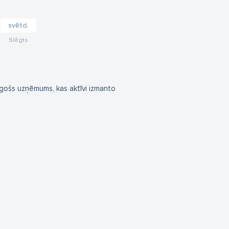
svētd.
Slēgts
ošs uzņēmums, kas aktīvi izmanto
peciālisti garantē sava darba precizitāti
rbība ar lielākajām Latvijas būvfirmām.
n drošākas urbšanas metodes caurumu
iespēju izgriezt konkrēta izmēra caurumus
eltniecības firmām. Vajadzīgais caurums
otu risinājumu tieši jums.