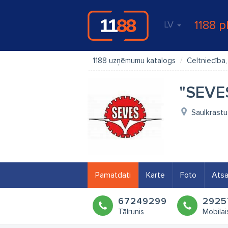
1188 p
LV
1188 uzņēmumu katalogs
Celtniecība
"SEVE
Saulkrastu
Pamatdati
Karte
Foto
Ats
67249299
2925
Tālrunis
Mobilais