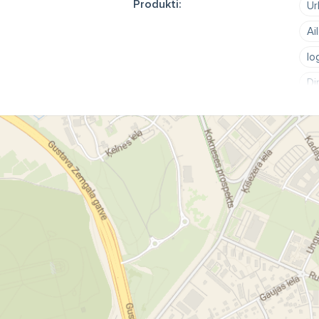
Produkti:
Ur
Ai
lo
Di
Te
ai
zā
me
Di
ab
du
Ca
ur