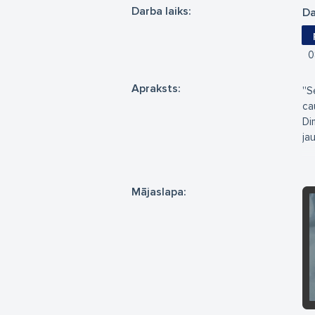
Darba laiks:
Da
0
Apraksts:
''
ca
Di
ja
Li
un 
Mājaslapa:
Di
ur
be
Mē
jū
Pi