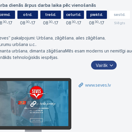
rba dienās ārpus darba laika pēc vienošanās
pirmd.
otrd.
trešd.
ceturtd.
piektd.
sestd.
30
30
30
30
30
8
17
08
17
08
17
08
17
08
17
Slēgts
Seves'' pakalpojumi: Urbšana, zāģēšana, ailes zāģēšana,
urumu urbšana u.c..
manta urbšana, dimanta zāģēšanaMēs esam moderns un nemitīgi aug
unākās tehnoloģiskās iespējas.
Vairāk
ela vērība mūsu uzņēmumā tiek veltīta darba kvalitātei. Mūsu firmas s
kvalitāti. Par to liecina stabila pozīcija Latvijas tirgū, ilggadēja sada
www.seves.lv
manturbšanas tehnoloģijas ir visprogresīvākās, ātrākās, ērtākās u
bšanai betonā, monolītā, ķieģelī un akmenī. Šīs tehnoloģijas sniedz 
z trokšņa un gandrīz bez putekļiem.
www.seves.lv
s priecājamies par visiem klientiem - kā privātpersonām, tā lielām c
su sienā ir tikai telefona sarunas attālumā!
ezvaniet pa tālruni un jautājiet firmu "SEVES", un mēs atradīsim piemēr