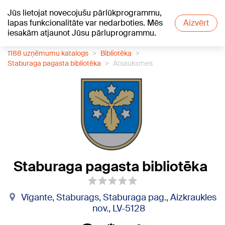
Jūs lietojat novecojušu pārlūkprogrammu,
+18
°C
lapas funkcionalitāte var nedarboties. Mēs
Aizvērt
iesakām atjaunot Jūsu pārluprogrammu.
1188 uzņēmumu katalogs
Bibliotēka
Staburaga pagasta bibliotēka
Atsauksmes
Staburaga pagasta bibliotēka
Vīgante, Staburags, Staburaga pag., Aizkraukles
nov., LV-5128