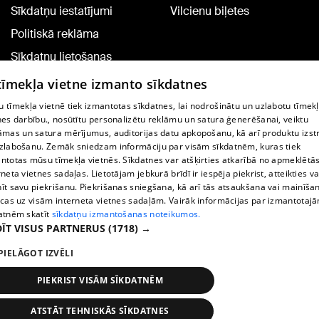
Sīkdatņu iestatījumi
Vilcienu biļetes
Politiskā reklāma
Sīkdatņu lietošanas
noteikumi
 tīmekļa vietne izmanto sīkdatnes
Komentāru pievienošana
 tīmekļa vietnē tiek izmantotas sīkdatnes, lai nodrošinātu un uzlabotu tīmek
nes darbību., nosūtītu personalizētu reklāmu un satura ģenerēšanai, veiktu
āmas un satura mērījumus, auditorijas datu apkopošanu, kā arī produktu izst
TV programma
zlabošanu. Zemāk sniedzam informāciju par visām sīkdatnēm, kuras tiek
Līguma noteikumi
ntotas mūsu tīmekļa vietnēs. Sīkdatnes var atšķirties atkarībā no apmeklētā
rneta vietnes sadaļas. Lietotājam jebkurā brīdī ir iespēja piekrist, atteikties va
360 Ziņu kontakti
īt savu piekrišanu. Piekrišanas sniegšana, kā arī tās atsaukšana vai mainīša
ecas uz visām interneta vietnes sadaļām. Vairāk informācijas par izmantotaj
Helio Media
atnēm skatīt
sīkdatņu izmantošanas noteikumos.
ĪT VISUS PARTNERUS
(1718) →
Portāla palīdzības dienests: e-pasts -
info@1188.lv
PIELĀGOT IZVĒLI
Copyright © 2004-2026 SIA HELIO MEDIA.
All rights reserved.
PIEKRIST VISĀM SĪKDATNĒM
ATSTĀT TEHNISKĀS SĪKDATNES