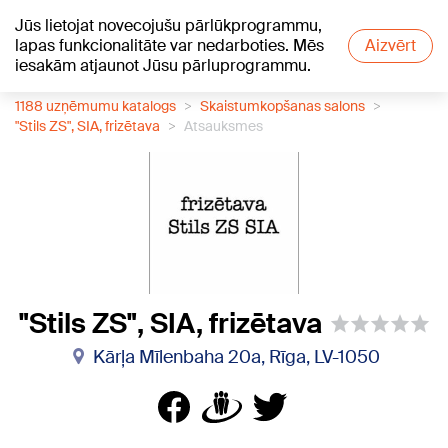
Jūs lietojat novecojušu pārlūkprogrammu,
+23
°C
lapas funkcionalitāte var nedarboties. Mēs
Aizvērt
iesakām atjaunot Jūsu pārluprogrammu.
1188 uzņēmumu katalogs
Skaistumkopšanas salons
"Stils ZS", SIA, frizētava
Atsauksmes
"Stils ZS", SIA, frizētava
Kārļa Mīlenbaha 20a, Rīga, LV-1050