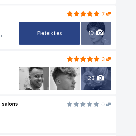
7
10
Pieteikties
u
3
28
A salons
0