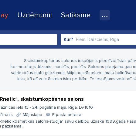
lay
Uzņēmumi
Satiksme
Kur?
Skaistumkopšanas salonos iespējams piedzīvot īstas pārvērt
kosmetologs, frizieris, manikīrs, pedikīrs. Salonos pieejama gan
satriecošus matu griezumus, šķipsnu krāsošanu, matu balināšanu, k
laku, kā arī veic ārstniecisko pedikīru. Te iespējams veikt a
Rnetic", skaistumkopšanas salons
aznīcas iela 13 - 24, pagalma māja, Rīga, LV-1010
ālrunis
Mājaslapa
E-pasta adrese
Rnetic kosmētikas salons-studija" savu darbību uzsāka 1999.gadā Pas
i pazīstamā...