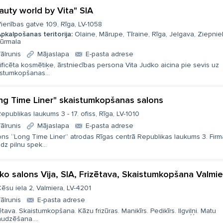
auty world by Vita" SIA
ienības gatve 109, Rīga, LV-1058
pkalpošanas teritorija:
Olaine, Mārupe, Tīraine, Rīga, Jelgava, Ziepnie
ūrmala
ālrunis
Mājaslapa
E-pasta adrese
ificēta kosmētiķe, ārstniecības persona Vita Judko aicina pie sevis uz
istumkopšanas...
ng Time Liner" skaistumkopšanas salons
epublikas laukums 3 - 17. ofiss, Rīga, LV-1010
ālrunis
Mājaslapa
E-pasta adrese
ons “Long Time Liner” atrodas Rīgas centrā Republikas laukums 3. Firm
dz pilnu spek...
ko salons Vija, SIA, Frizētava, Skaistumkopšana Valmie
ēsu iela 2, Valmiera, LV-4201
ālrunis
E-pasta adrese
ētava. Skaistumkopšana. Kāzu frizūras. Manikīrs. Pedikīrs. Ilgviļņi. Matu
udzēšana....