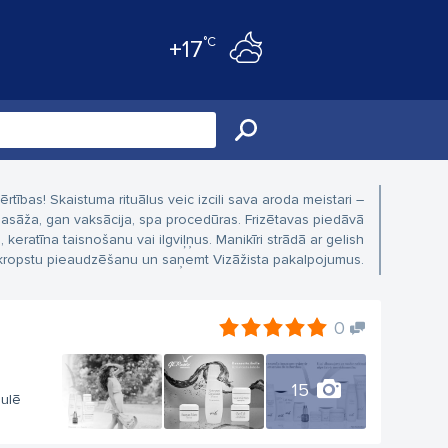
°C
+17
ības! Skaistuma rituālus veic izcili sava aroda meistari –
 masāža, gan vaksācija, spa procedūras. Frizētavas piedāvā
eratīna taisnošanu vai ilgviļņus. Manikīri strādā ar gelish
rī skropstu pieaudzēšanu un saņemt Vizāžista pakalpojumus.
0
15
aulē