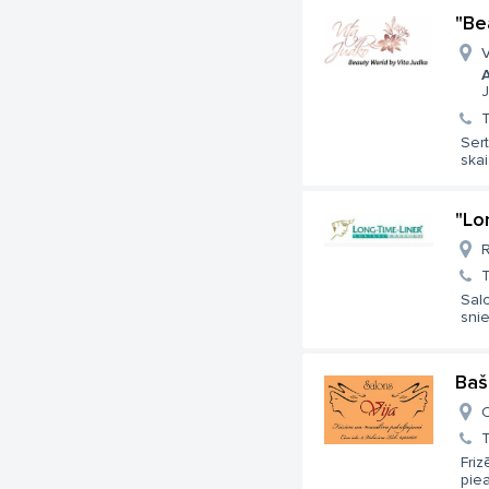
"Be
V
A
J
T
Sert
ska
"Lo
R
T
Sal
snie
Baš
C
T
Friz
piea