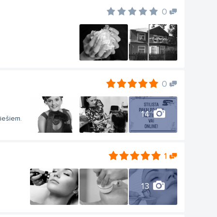
0
0
14
riešiem.
1
13