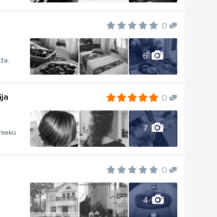
0
6
ža,
āja
0
7
mnieku
0
4