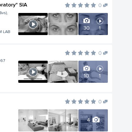
ratory" SIA
0
āvs),
30
1
PM LAB
0
167
10
1
0
4