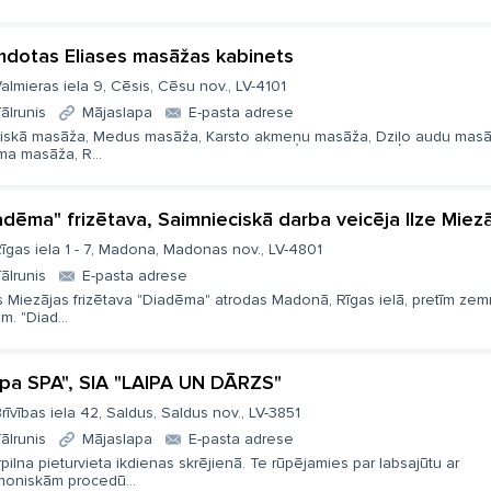
mdotas Eliases masāžas kabinets
almieras iela 9, Cēsis, Cēsu nov., LV-4101
ālrunis
Mājaslapa
E-pasta adrese
siskā masāža, Medus masāža, Karsto akmeņu masāža, Dziļo audu masā
ma masāža, R...
adēma" frizētava, Saimnieciskā darba veicēja Ilze Miez
īgas iela 1 - 7, Madona, Madonas nov., LV-4801
ālrunis
E-pasta adrese
s Miezājas frizētava "Diadēma" atrodas Madonā, Rīgas ielā, pretīm ze
um. "Diad...
ipa SPA", SIA "LAIPA UN DĀRZS"
rīvības iela 42, Saldus, Saldus nov., LV-3851
ālrunis
Mājaslapa
E-pasta adrese
pilna pieturvieta ikdienas skrējienā. Te rūpējamies par labsajūtu ar
moniskām procedū...