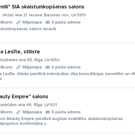
milli" SIA skaistumkopšanas salons
. Virzas iela 21, Iecava, Bauskas nov., LV-3913
ālrunis
Mājaslapa
E-pasta adrese
istumkopšanas salons Iecavā.
a Lesīte, stiliste
lizabetes iela 65, Rīga, LV-1050
ālrunis
Mājaslapa
E-pasta adrese
a Lesīte, stiliste piedāvā individuālas stila konsultācijas sievietēm un vī
...
auty Empire" salons
ertrūdes iela 46, Rīga, LV-1011
ālrunis
Mājaslapa
E-pasta adrese
ons Beauty Empire piedāvā augstas kvalitātes skaistumkopšanas
alpojumus Komfortabla u...