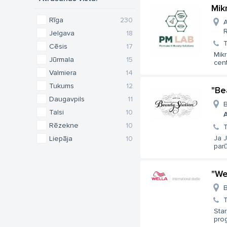
Mik
Rīga
230
A
R
Jelgava
18
T
Cēsis
17
Mik
Jūrmala
15
cent
Valmiera
14
Tukums
12
"Be
Daugavpils
11
B
Talsi
10
A
Rēzekne
10
T
Ja J
Liepāja
10
parū
"We
B
T
Star
prog