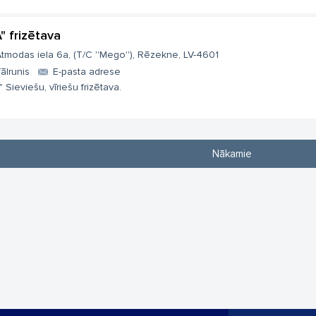
A" frizētava
tmodas iela 6a, (T/C ''Mego''), Rēzekne, LV-4601
ālrunis
E-pasta adrese
" Sieviešu, vīriešu frizētava.
Nākamie