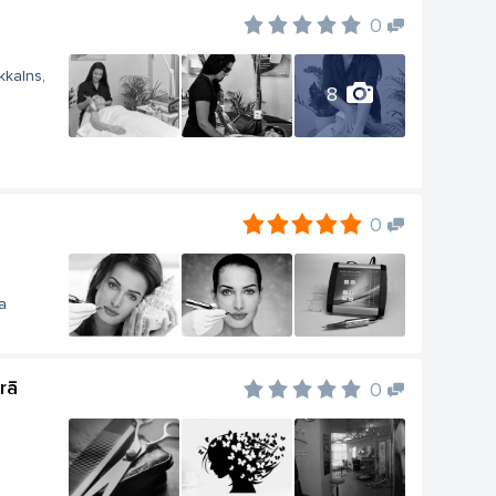
0
kkalns,
8
0
a
rā
0