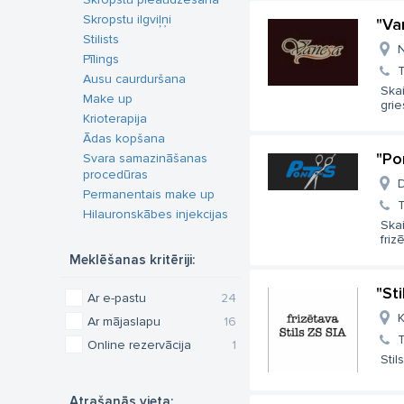
Skropstu ilgviļņi
"Va
Stilists
N
Pīlings
T
Ausu caurduršana
Ska
Make up
grie
Krioterapija
Ādas kopšana
"Po
Svara samazināšanas
procedūras
D
Permanentais make up
T
Hilauronskābes injekcijas
Skai
friz
Meklēšanas kritēriji:
"Sti
Ar e-pastu
24
K
Ar mājaslapu
16
T
Online rezervācija
1
Stil
Atrašanās vieta: