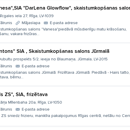
nesa",SIA "DarLena Glowflow", skaistumkopšanas salo
īcgales iela 27, Rīga, LV-1039
ālrunis
Mājaslapa
E-pasta adrese
istumkopšanas salons "Vanesa"piedāvā mūsdienīgu matu krāsošanu,
šanu, vakara frizūras...
ntons" SIA , Skaistumkopšanas salons Jūrmalā
ubultu prospekts 5/2, ieeja no Blaumaņa, Jūrmala, LV-2015
ālrunis
E-pasta adrese
stumkopšanas salons Jūrmalā. Frizētava Jūrmalā. Piedāvā - Hairs tatto,
ētava, bērnu...
ls ZS", SIA, frizētava
ārļa Mīlenbaha 20a, Rīga, LV-1050
ālrunis
E-pasta adrese
s ZS sniedz frizieru, manikīra pakalpojumus Rīgas centrā, netālu no Cent