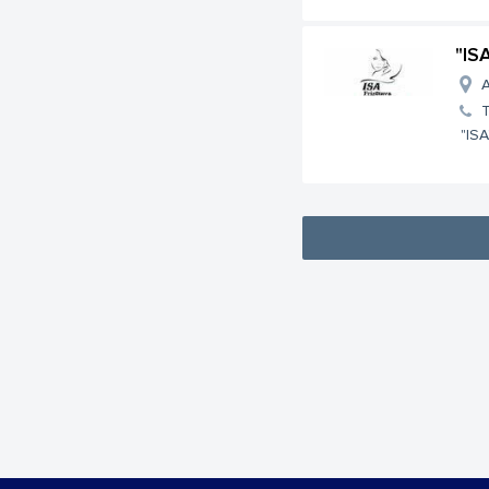
"IS
A
T
"ISA