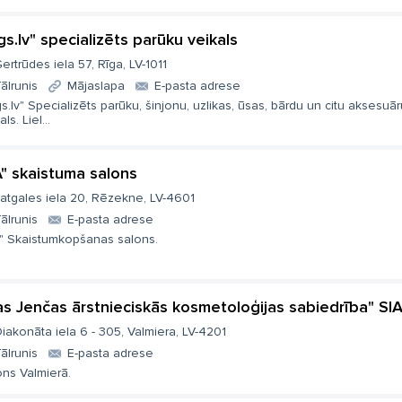
gs.lv" specializēts parūku veikals
ertrūdes iela 57, Rīga, LV-1011
ālrunis
Mājaslapa
E-pasta adrese
s.lv" Specializēts parūku, šinjonu, uzlikas, ūsas, bārdu un citu aksesuār
ls. Liel...
A" skaistuma salons
atgales iela 20, Rēzekne, LV-4601
ālrunis
E-pasta adrese
A" Skaistumkopšanas salons.
jas Jenčas ārstnieciskās kosmetoloģijas sabiedrība" SI
iakonāta iela 6 - 305, Valmiera, LV-4201
ālrunis
E-pasta adrese
ons Valmierā.