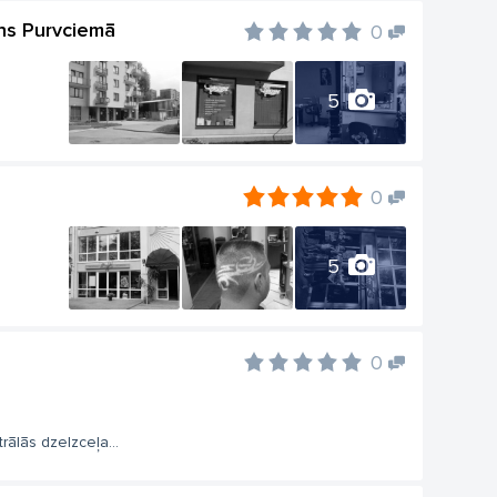
ns Purvciemā
0
5
0
5
0
rālās dzelzceļa...