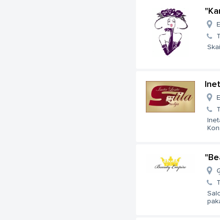
"Ka
E
T
Ska
Inet
E
T
Inet
Kons
"Be
Ģ
T
Sal
pak