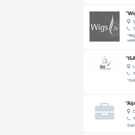
"Wi
Ģ
T
"Wig
veika
"IS
L
T
"IS
"Ai
D
T
Sal