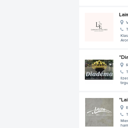
Lai
V
T
Kla
Aro
"Di
R
T
Ilze
tirg
"La
B
T
Mier
har