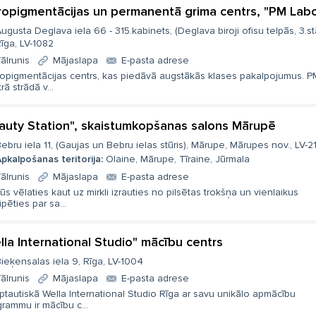
ropigmentācijas un permanentā grima centrs, "PM Labo
ugusta Deglava iela 66 - 315.kabinets, (Deglava biroji ofisu telpās, 3.st
īga, LV-1082
ālrunis
Mājaslapa
E-pasta adrese
ropigmentācijas centrs, kas piedāvā augstākās klases pakalpojumus. 
rā strādā v...
auty Station", skaistumkopšanas salons Mārupē
ebru iela 11, (Gaujas un Bebru ielas stūris), Mārupe, Mārupes nov., LV-2
pkalpošanas teritorija:
Olaine, Mārupe, Tīraine, Jūrmala
ālrunis
Mājaslapa
E-pasta adrese
ūs vēlaties kaut uz mirkli izrauties no pilsētas trokšņa un vienlaikus
pēties par sa...
lla International Studio" mācību centrs
ieķensalas iela 9, Rīga, LV-1004
ālrunis
Mājaslapa
E-pasta adrese
ptautiskā Wella International Studio Rīga ar savu unikālo apmācību
rammu ir mācību c...