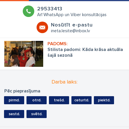
29533413
Arī WhatsApp un Viber konsultācijas
Nosūtīt e-pastu
ineta.lesite@inbox.lv
Stilista padomi: Kāda krāsa aktuāla
šajā sezonā
Darba laiks:
Pēc pieprasījuma
pirmd.
otrd.
trešd.
ceturtd.
piektd.
sestd.
svētd.