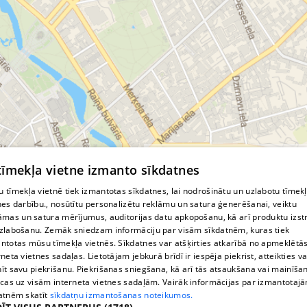
© MapTiler
© OpenStreetMap contributors
 tīmekļa vietne izmanto sīkdatnes
 tīmekļa vietnē tiek izmantotas sīkdatnes, lai nodrošinātu un uzlabotu tīmek
nes darbību., nosūtītu personalizētu reklāmu un satura ģenerēšanai, veiktu
āmas un satura mērījumus, auditorijas datu apkopošanu, kā arī produktu izst
zlabošanu. Zemāk sniedzam informāciju par visām sīkdatnēm, kuras tiek
ntotas mūsu tīmekļa vietnēs. Sīkdatnes var atšķirties atkarībā no apmeklētā
rneta vietnes sadaļas. Lietotājam jebkurā brīdī ir iespēja piekrist, atteikties va
īt savu piekrišanu. Piekrišanas sniegšana, kā arī tās atsaukšana vai mainīša
ecas uz visām interneta vietnes sadaļām. Vairāk informācijas par izmantotaj
atnēm skatīt
sīkdatņu izmantošanas noteikumos.