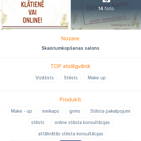
14
foto
Nozare:
Skaistumkopšanas salons
TOP atslēgvārdi:
Vizāžists
Stilists
Make up
Produkti:
Make - up
meikaps
grims
Stilista pakalpojumi
stilists
online stilista konsultācijas
attālinātās stilista konsultācijas