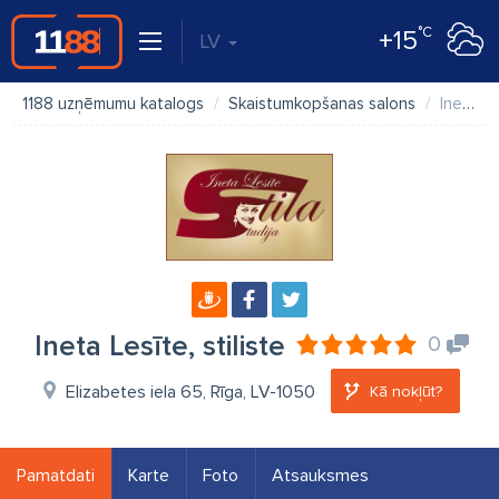
°C
+15
LV
1188 uzņēmumu katalogs
Skaistumkopšanas salons
Ineta Lesīte, stiliste
Ineta Lesīte, stiliste
0
Elizabetes iela 65, Rīga, LV-1050
Kā nokļūt?
Pamatdati
Karte
Foto
Atsauksmes