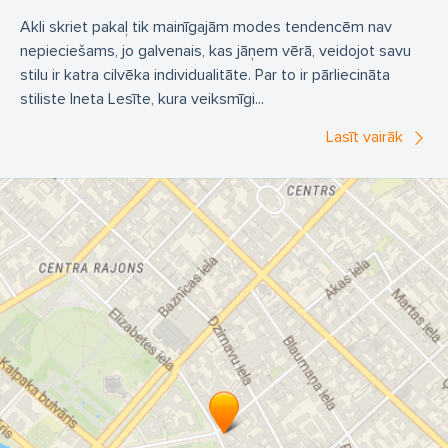
Akli skriet pakaļ tik mainīgajām modes tendencēm nav
Stilista konsultācijas vīriešiem
nepieciešams, jo galvenais, kas jāņem vērā, veidojot savu
Stilista konsultācijas sievietēm
Dekoratīvā kosmētika
stilu ir katra cilvēka individualitāte. Par to ir pārliecināta
stiliste Ineta Lesīte, kura veiksmīgi...
Dekoratīvās kosmētikas meistarklases
Lasīt vairāk
Kopjošās kosmētikas meistarklases
Krāsu paletes
stilista pakalpojumi
Izbraukuma lekcijas
Stilists Centrs
Vizāžists Centrs
Stilista konsultācijas Centrs