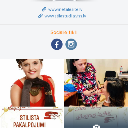
www.inetalesite.lv
www.stilastudija.viss.lv
Sociālie tīkli: