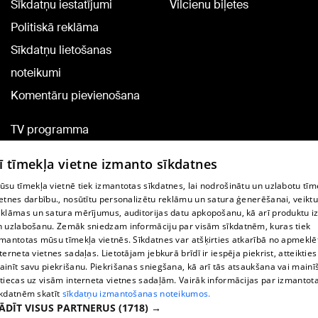
Sīkdatņu iestatījumi
Vilcienu biļetes
Politiskā reklāma
Sīkdatņu lietošanas
noteikumi
Komentāru pievienošana
TV programma
Līguma noteikumi
ī tīmekļa vietne izmanto sīkdatnes
360 Ziņu kontakti
ūsu tīmekļa vietnē tiek izmantotas sīkdatnes, lai nodrošinātu un uzlabotu tīm
Helio Media
ietnes darbību., nosūtītu personalizētu reklāmu un satura ģenerēšanai, veiktu
eklāmas un satura mērījumus, auditorijas datu apkopošanu, kā arī produktu iz
n uzlabošanu. Zemāk sniedzam informāciju par visām sīkdatnēm, kuras tiek
Portāla palīdzības dienests: e-pasts -
info@1188.lv
zmantotas mūsu tīmekļa vietnēs. Sīkdatnes var atšķirties atkarībā no apmeklē
terneta vietnes sadaļas. Lietotājam jebkurā brīdī ir iespēja piekrist, atteikties
Copyright © 2004-2026 SIA HELIO MEDIA.
ainīt savu piekrišanu. Piekrišanas sniegšana, kā arī tās atsaukšana vai main
All rights reserved.
ttiecas uz visām interneta vietnes sadaļām. Vairāk informācijas par izmantot
īkdatnēm skatīt
sīkdatņu izmantošanas noteikumos.
ĀDĪT VISUS PARTNERUS
(1718) →