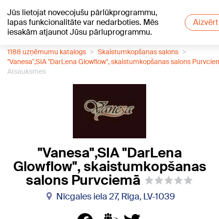
Jūs lietojat novecojušu pārlūkprogrammu,
+20
°C
lapas funkcionalitāte var nedarboties. Mēs
Aizvērt
iesakām atjaunot Jūsu pārluprogrammu.
1188 uzņēmumu katalogs
Skaistumkopšanas salons
"Vanesa",SIA "DarLena Glowflow", skaistumkopšanas salons Purvci
Atsauksmes
"Vanesa",SIA "DarLena
Glowflow", skaistumkopšanas
salons Purvciemā
Nīcgales iela 27, Rīga, LV-1039