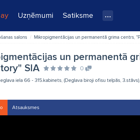
lay
Uzņēmumi
Satiksme
šanas salons
Mikropigmentācijas un permanentā grima centrs, "
igmentācijas un permanentā gr
tory" SIA
0
glava iela 66 - 315.kabinets, (Deglava biroji ofisu telpās, 3.stāvs)
eo
Atsauksmes