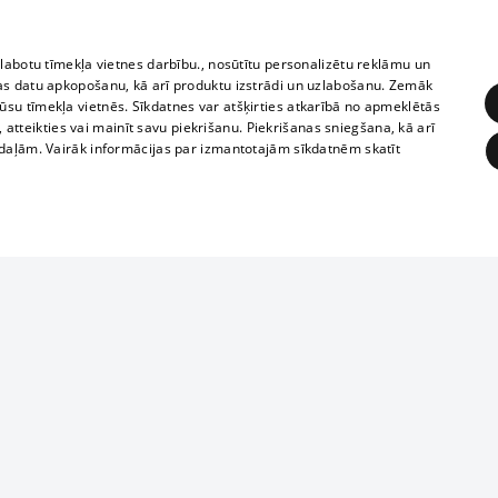
zlabotu tīmekļa vietnes darbību., nosūtītu personalizētu reklāmu un
as datu apkopošanu, kā arī produktu izstrādi un uzlabošanu. Zemāk
su tīmekļa vietnēs. Sīkdatnes var atšķirties atkarībā no apmeklētās
, atteikties vai mainīt savu piekrišanu. Piekrišanas sniegšana, kā arī
adaļām. Vairāk informācijas par izmantotajām sīkdatnēm skatīt
ĒRĶĒŠANA
FUNKCIONĀLĀS
NEKLASIFICĒTĀS
1188 datu bāze
obligātās
Statistikas
Mērķēšana
Funkcionālās
Neklasificētās
informācijas, v
izplatīšana jebk
eklēt un pārlūkot tīmekļa vietni un izmantot tās piedāvātās iespējas. Bez šīm sīkdatnēm 
aizliegta leju
mi
Kinoteātros
1188 web lapā 
, vilcieni,
TV programma
kategoriski ai
ksts
tiskie reisi
atļaujas.
Līguma noteikumi