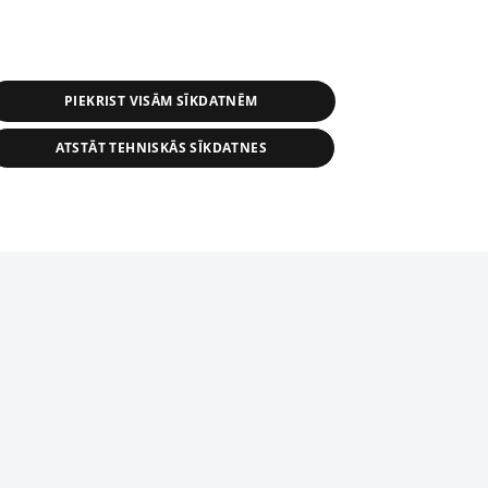
PIEKRIST VISĀM SĪKDATNĒM
ATSTĀT TEHNISKĀS SĪKDATNES
s, tās daļas vai datu bāzē iekļautās
ai informācijas daļas pavairošana vai
ādā formā stingri aizliegta. Tāpat arī ir
tīmekļa vietne nevarēs pilnvērtīgi darboties un sniegt
pielāde automātiskā režīmā. Jebkura
publicētā materiāla pārpublicēšana ir
zliegta bez 1188 web lapas redakcijas