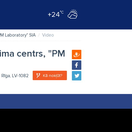
°C
+24
PM Laboratory" SIA
Video
ima centrs, "PM
, Rīga, LV-1082
Kā nokļūt?