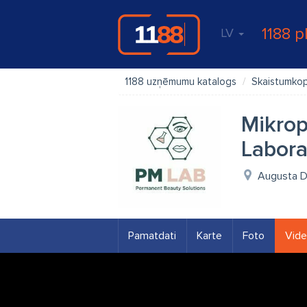
1188 p
LV
1188 uzņēmumu katalogs
Skaistumkop
Mikrop
Labora
Augusta De
Pamatdati
Karte
Foto
Vid