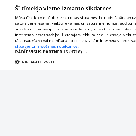
Šī tīmekļa vietne izmanto sīkdatnes
Mūsu tīmekļa vietnē tiek izmantotas sīkdatnes, lai nodrošinātu un u
satura ģenerēšanai, veiktu reklāmas un satura mērījumus, auditorij
sniedzam informāciju par visām sīkdatnēm, kuras tiek izmantotas mū
interneta vietnes sadaļas. Lietotājam jebkurā brīdī ir iespēja piekrist
tās atsaukšana vai mainīšana attiecas uz visām interneta vietnes s
sīkdatņu izmantošanas noteikumos.
RĀDĪT VISUS PARTNERUS
(1718) →
PIELĀGOT IZVĒLI
TEHNISKĀS/OBLIGĀTĀS
STATISTIKAS
M
Tehniskās/
Tehniskās/obligātās sīkdatnes nepieciešamas, lai lietotājs varētu brīvi apm
lietotājam nepieciešamo informāciju.
Par mums
Uzņēmu
Nodrošinātājs
/
Darbības
Reklāma
Autobusi
Nosaukums
Apra
Domēns
ilgums
starptau
Biznesa klientiem