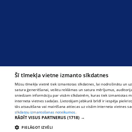
Šī tīmekļa vietne izmanto sīkdatnes
Mūsu tīmekļa vietnē tiek izmantotas sīkdatnes, lai nodrošinātu un u
satura ģenerēšanai, veiktu reklāmas un satura mērījumus, auditorij
sniedzam informāciju par visām sīkdatnēm, kuras tiek izmantotas mū
interneta vietnes sadaļas. Lietotājam jebkurā brīdī ir iespēja piekrist
tās atsaukšana vai mainīšana attiecas uz visām interneta vietnes s
sīkdatņu izmantošanas noteikumos.
RĀDĪT VISUS PARTNERUS
(1718) →
PIELĀGOT IZVĒLI