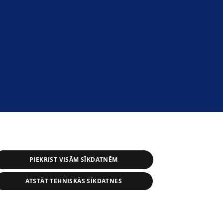
PIEKRIST VISĀM SĪKDATNĒM
ATSTĀT TEHNISKĀS SĪKDATNES