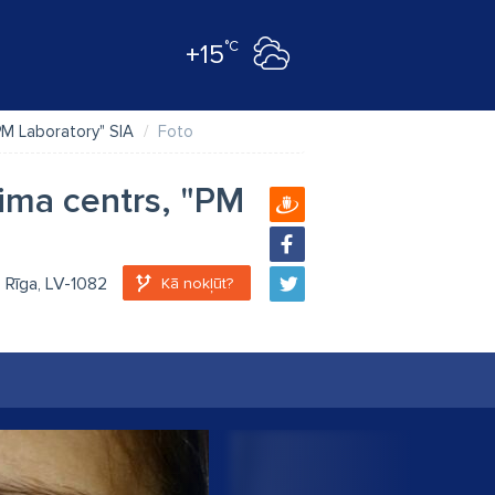
°C
+15
PM Laboratory" SIA
Foto
ima centrs, "PM
, Rīga, LV-1082
Kā nokļūt?