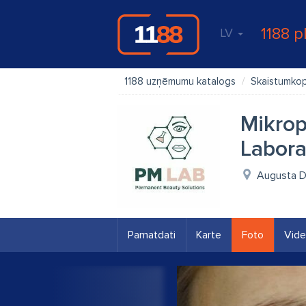
1188 p
LV
1188 uzņēmumu katalogs
Skaistumkop
Mikrop
Labora
Augusta De
Pamatdati
Karte
Foto
Vid