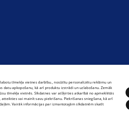
zlabotu tīmekļa vietnes darbību., nosūtītu personalizētu reklāmu un
as datu apkopošanu, kā arī produktu izstrādi un uzlabošanu. Zemāk
su tīmekļa vietnēs. Sīkdatnes var atšķirties atkarībā no apmeklētās
, atteikties vai mainīt savu piekrišanu. Piekrišanas sniegšana, kā arī
adaļām. Vairāk informācijas par izmantotajām sīkdatnēm skatīt