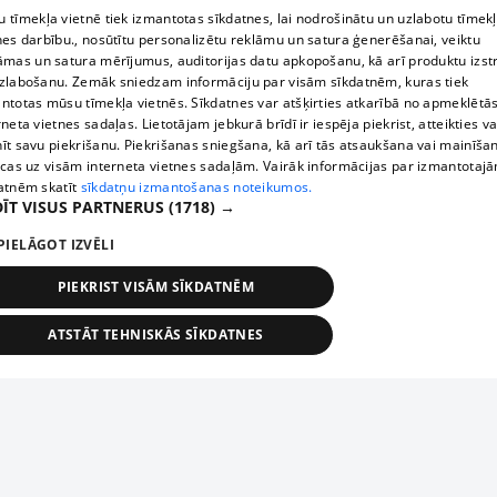
 tīmekļa vietnē tiek izmantotas sīkdatnes, lai nodrošinātu un uzlabotu tīmek
nes darbību., nosūtītu personalizētu reklāmu un satura ģenerēšanai, veiktu
āmas un satura mērījumus, auditorijas datu apkopošanu, kā arī produktu izst
zlabošanu. Zemāk sniedzam informāciju par visām sīkdatnēm, kuras tiek
ntotas mūsu tīmekļa vietnēs. Sīkdatnes var atšķirties atkarībā no apmeklētā
rneta vietnes sadaļas. Lietotājam jebkurā brīdī ir iespēja piekrist, atteikties va
īt savu piekrišanu. Piekrišanas sniegšana, kā arī tās atsaukšana vai mainīša
ecas uz visām interneta vietnes sadaļām. Vairāk informācijas par izmantotaj
atnēm skatīt
sīkdatņu izmantošanas noteikumos.
ĪT VISUS PARTNERUS
(1718) →
PIELĀGOT IZVĒLI
PIEKRIST VISĀM SĪKDATNĒM
ATSTĀT TEHNISKĀS SĪKDATNES
TEHNISKĀS/OBLIGĀTĀS
STATISTIKAS
MĒRĶĒŠANA
FUNKCIONĀLĀS
NEKLASIFICĒTĀS