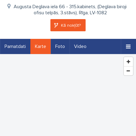
Augusta Deglava iela 66 - 315.kabinets, (Deglava biroji
ofisu telpās, 3.stāvs), Rīga, LV-1082
Kā nokļūt?
Pamatdati
Karte
Foto
Video