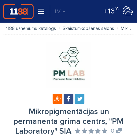
°C
+16
LV
1188 uzņēmumu katalogs
Skaistumkopšanas salons
Mikropigmentācijas un permanentā grima centrs, "PM Laboratory" SIA
Mikropigmentācijas un
permanentā grima centrs, "PM
Laboratory" SIA
0