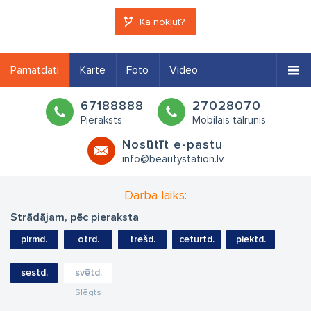
Kā nokļūt?
Pamatdati
Karte
Foto
Video
67188888
27028070
Pieraksts
Mobilais tālrunis
Nosūtīt e-pastu
info@beautystation.lv
Darba laiks:
Strādājam, pēc pieraksta
pirmd.
otrd.
trešd.
ceturtd.
piektd.
sestd.
svētd.
Slēgts