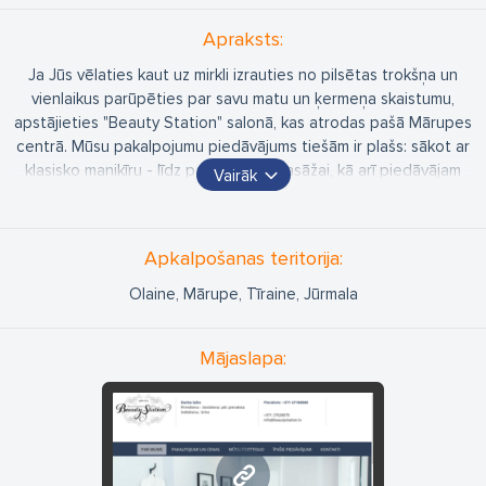
Apraksts:
Ja Jūs vēlaties kaut uz mirkli izrauties no pilsētas trokšņa un
vienlaikus parūpēties par savu matu un ķermeņa skaistumu,
apstājieties "Beauty Station" salonā, kas atrodas pašā Mārupes
centrā. Mūsu pakalpojumu piedāvājums tiešām ir plašs: sākot ar
klasisko manikīru - līdz pat LPG lipomasāžai, kā arī piedāvājam
Vairāk
aparāta Hialurox lāzera biorevitālizāciju. Šī ārpilsētas salona
mūsdienīgais iekārtojums, pazīstamākie kosmētikas zīmoli un
meistaru augstā profesionalitāte pilnībā atbilst labāko Rīgas
Apkalpošanas teritorija:
salonu standartiem!
Esam par vienu solīti tuvāk!
Olaine, Mārupe, Tīraine, Jūrmala
Aicinām uzstādīt Beauty Station aplikāciju savā telefonā (Play
Market; AppStore)
Mājaslapa:
www.beautystation.lv