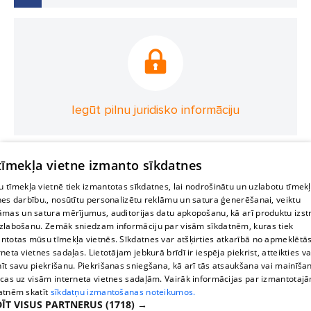
Iegūt pilnu juridisko informāciju
 tīmekļa vietne izmanto sīkdatnes
 tīmekļa vietnē tiek izmantotas sīkdatnes, lai nodrošinātu un uzlabotu tīmek
nes darbību., nosūtītu personalizētu reklāmu un satura ģenerēšanai, veiktu
āmas un satura mērījumus, auditorijas datu apkopošanu, kā arī produktu izst
zlabošanu. Zemāk sniedzam informāciju par visām sīkdatnēm, kuras tiek
ntotas mūsu tīmekļa vietnēs. Sīkdatnes var atšķirties atkarībā no apmeklētā
rneta vietnes sadaļas. Lietotājam jebkurā brīdī ir iespēja piekrist, atteikties va
īt savu piekrišanu. Piekrišanas sniegšana, kā arī tās atsaukšana vai mainīša
ecas uz visām interneta vietnes sadaļām. Vairāk informācijas par izmantotaj
atnēm skatīt
sīkdatņu izmantošanas noteikumos.
ĪT VISUS PARTNERUS
(1718) →