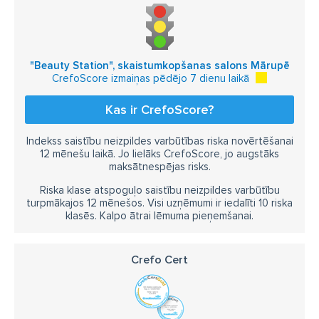
"Beauty Station", skaistumkopšanas salons Mārupē
CrefoScore izmaiņas pēdējo 7 dienu laikā
Kas ir CrefoScore?
Indekss saistību neizpildes varbūtības riska novērtēšanai
12 mēnešu laikā. Jo lielāks CrefoScore, jo augstāks
maksātnespējas risks.
Riska klase atspoguļo saistību neizpildes varbūtību
turpmākajos 12 mēnešos. Visi uzņēmumi ir iedalīti 10 riska
klasēs. Kalpo ātrai lēmuma pieņemšanai.
Crefo Cert