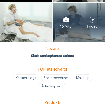
10
foto
1
video
Nozare:
Skaistumkopšanas salons
TOP atslēgvārdi:
Kosmetologs
Spa procedūras
Make up
Ādas kopšana
Produkti: