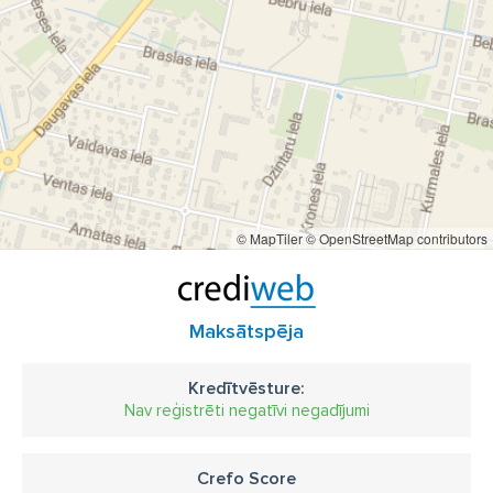
Kosmētiskās procedūras
LPG masāža
HIALUROX
SIA "BS Studija"
BS Studija
skaistumkopšanas salons Mārupē
skaistumkopšanas saloni Mārupē
Salons Mārupē
mārupe skaistumkopšanas salons
Beauty Station
Beauty Station Mārupe
marupe beauty station
© MapTiler
© OpenStreetMap contributors
Maksātspēja
Kredītvēsture:
Nav reģistrēti negatīvi negadījumi
Crefo Score