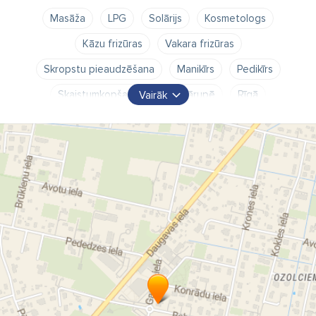
Masāža
LPG
Solārijs
Kosmetologs
Kāzu frizūras
Vakara frizūras
Skropstu pieaudzēšana
Manikīrs
Pedikīrs
Skaistumkopšanas salons Mārupē
Rīgā
Vairāk
Skaistumkopšanas saloni
Manikīrs Mārupē
Pedikīrs Mārupē
Sausais aparātu pedikīrs Mārupē
Ārstnieciskais pedikīrs Mārupē
Ārstnieciskā vingrošana Mārupē
Masāža Mārupē
Sejas procedūras
Solārijs LUXURA V5
Vertikālais solārijs
Dāmu frizētava Mārupē
Frizieris Mārupē
friziere Mārupē
Frizētavas
Frizētava Mārupē
Kosmētiskais kabinets Mārupē