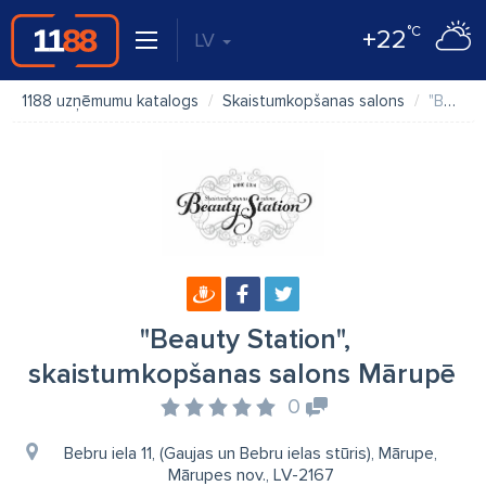
°C
+22
LV
1188 uzņēmumu katalogs
Skaistumkopšanas salons
"Beauty Station", skaistumkopšanas salons Mārupē
"Beauty Station",
skaistumkopšanas salons Mārupē
0
Bebru iela 11, (Gaujas un Bebru ielas stūris), Mārupe,
Mārupes nov., LV-2167