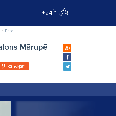
°C
+24
Foto
salons Mārupē
Kā nokļūt?