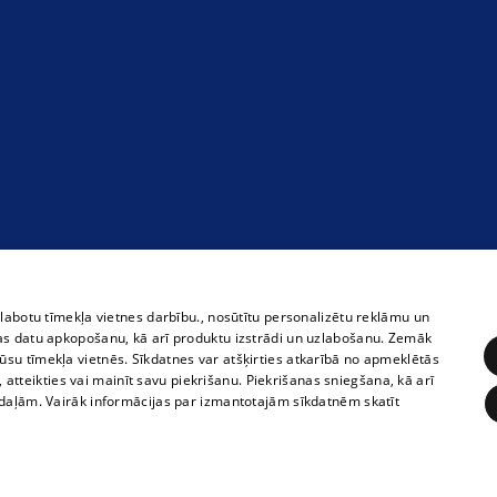
zlabotu tīmekļa vietnes darbību., nosūtītu personalizētu reklāmu un
as datu apkopošanu, kā arī produktu izstrādi un uzlabošanu. Zemāk
su tīmekļa vietnēs. Sīkdatnes var atšķirties atkarībā no apmeklētās
, atteikties vai mainīt savu piekrišanu. Piekrišanas sniegšana, kā arī
adaļām. Vairāk informācijas par izmantotajām sīkdatnēm skatīt