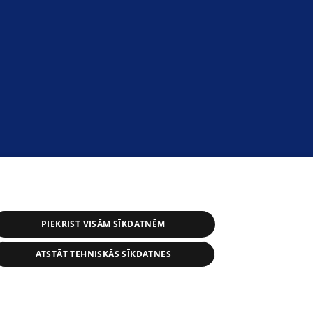
PIEKRIST VISĀM SĪKDATNĒM
ATSTĀT TEHNISKĀS SĪKDATNES