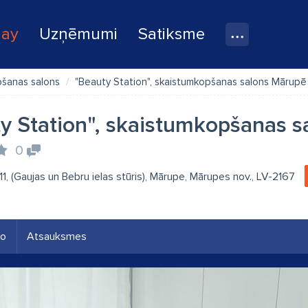
lay
Uzņēmumi
Satiksme
šanas salons
"Beauty Station", skaistumkopšanas salons Mārupē
y Station", skaistumkopšanas 
0
 11, (Gaujas un Bebru ielas stūris), Mārupe, Mārupes nov., LV-2167
eo
Atsauksmes