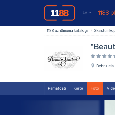
1188 p
LV
1188 uzņēmumu katalogs
Skaistumkop
"Beaut
Bebru iela
Pamatdati
Karte
Foto
Vid