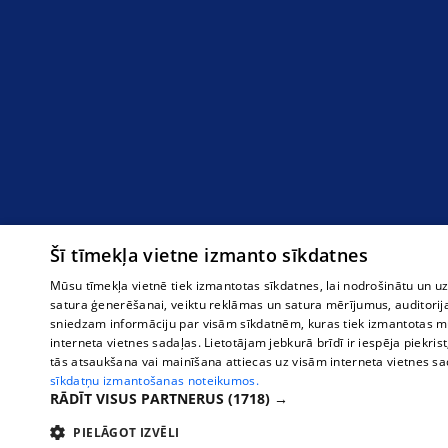
Šī tīmekļa vietne izmanto sīkdatnes
Mūsu tīmekļa vietnē tiek izmantotas sīkdatnes, lai nodrošinātu un u
satura ģenerēšanai, veiktu reklāmas un satura mērījumus, auditorij
sniedzam informāciju par visām sīkdatnēm, kuras tiek izmantotas mū
interneta vietnes sadaļas. Lietotājam jebkurā brīdī ir iespēja piekrist
tās atsaukšana vai mainīšana attiecas uz visām interneta vietnes s
sīkdatņu izmantošanas noteikumos.
RĀDĪT VISUS PARTNERUS
(1718) →
PIELĀGOT IZVĒLI