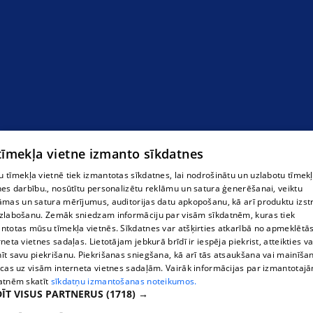
 tīmekļa vietne izmanto sīkdatnes
 tīmekļa vietnē tiek izmantotas sīkdatnes, lai nodrošinātu un uzlabotu tīmek
nes darbību., nosūtītu personalizētu reklāmu un satura ģenerēšanai, veiktu
āmas un satura mērījumus, auditorijas datu apkopošanu, kā arī produktu izst
Masāža
zlabošanu. Zemāk sniedzam informāciju par visām sīkdatnēm, kuras tiek
ntotas mūsu tīmekļa vietnēs. Sīkdatnes var atšķirties atkarībā no apmeklētā
rneta vietnes sadaļas. Lietotājam jebkurā brīdī ir iespēja piekrist, atteikties va
īt savu piekrišanu. Piekrišanas sniegšana, kā arī tās atsaukšana vai mainīša
ecas uz visām interneta vietnes sadaļām. Vairāk informācijas par izmantotaj
atnēm skatīt
sīkdatņu izmantošanas noteikumos.
ĪT VISUS PARTNERUS
(1718) →