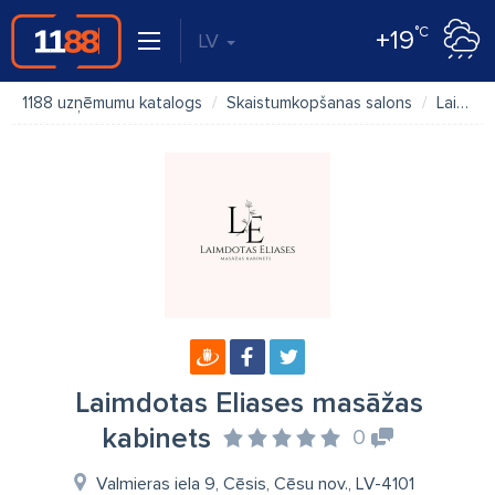
°C
+19
LV
1188 uzņēmumu katalogs
Skaistumkopšanas salons
Laimdotas Eliases masāžas kabinets
Laimdotas Eliases masāžas
kabinets
0
Valmieras iela 9, Cēsis, Cēsu nov., LV-4101