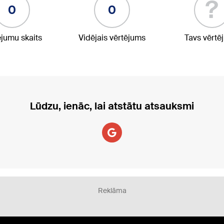
?
0
0
ējumu skaits
Vidējais vērtējums
Tavs vērtē
Lūdzu, ienāc, lai atstātu atsauksmi
Reklāma