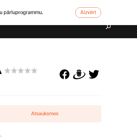
ūsu pārluprogrammu.
Aizvērt
A
Atsauksmes