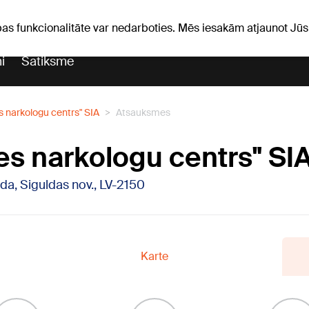
Laika ziņas
Horoskopi
avs
pas funkcionalitāte var nedarboties. Mēs iesakām atjaunot J
i
Satiksme
s narkologu centrs" SIA
Atsauksmes
es narkologu centrs" SI
ulda, Siguldas nov., LV-2150
Karte