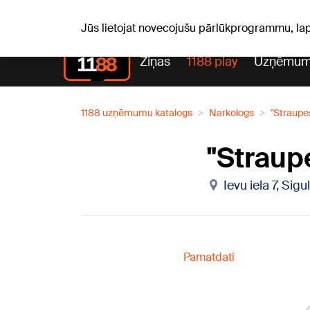
S, 08.08.2026.
+15
°C
Mudīte, Vladislava, Vladisl
Jūs lietojat novecojušu pārlūkprogrammu, la
Ziņas
1188 play
Uzņēmum
1188 uzņēmumu katalogs
Narkologs
"Straupe
"Straup
Ievu iela 7, Sig
Pamatdati