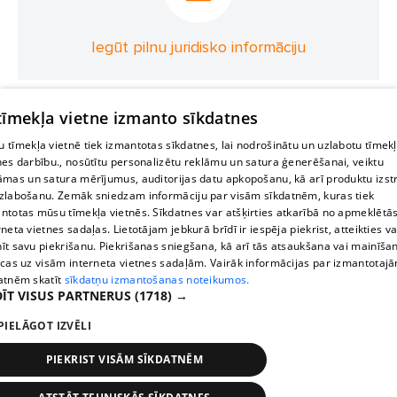
Iegūt pilnu juridisko informāciju
 tīmekļa vietne izmanto sīkdatnes
 tīmekļa vietnē tiek izmantotas sīkdatnes, lai nodrošinātu un uzlabotu tīmek
nes darbību., nosūtītu personalizētu reklāmu un satura ģenerēšanai, veiktu
āmas un satura mērījumus, auditorijas datu apkopošanu, kā arī produktu izst
zlabošanu. Zemāk sniedzam informāciju par visām sīkdatnēm, kuras tiek
ntotas mūsu tīmekļa vietnēs. Sīkdatnes var atšķirties atkarībā no apmeklētā
rneta vietnes sadaļas. Lietotājam jebkurā brīdī ir iespēja piekrist, atteikties va
īt savu piekrišanu. Piekrišanas sniegšana, kā arī tās atsaukšana vai mainīša
ecas uz visām interneta vietnes sadaļām. Vairāk informācijas par izmantotaj
atnēm skatīt
sīkdatņu izmantošanas noteikumos.
ĪT VISUS PARTNERUS
(1718) →
PIELĀGOT IZVĒLI
PIEKRIST VISĀM SĪKDATNĒM