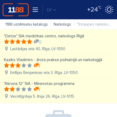
°C
+24
LV
1188 uzņēmumu katalogs
Narkologs
"Straupes narkologu centrs" SIA
"Detox" SIA medicīnas centrs, narkologs Rīgā
0
Lastādijas iela 40, Rīga, LV-1050
Kaziks Vladimirs - ārsta prakse psihiatrijā un narkoloģijā
1
Emīlijas Benjamiņas iela 3, Rīga, LV-1050
"Akrona 12" SIA - Minesotas programma
1
Vecmīlgrāvja 5. līnija 26, Rīga, LV-1015