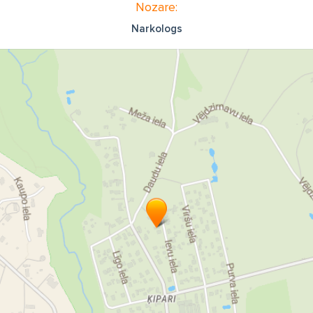
Nozare:
Narkologs