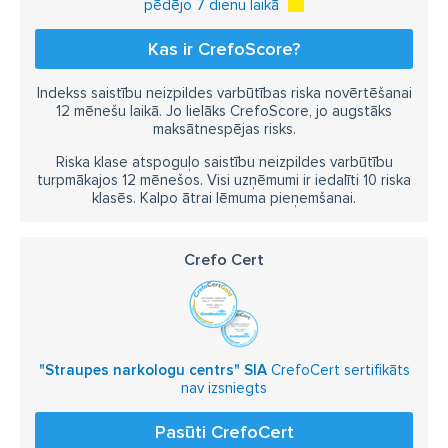
pēdējo 7 dienu laikā
Kas ir CrefoScore?
Indekss saistību neizpildes varbūtības riska novērtēšanai
12 mēnešu laikā. Jo lielāks CrefoScore, jo augstāks
maksātnespējas risks.
Riska klase atspoguļo saistību neizpildes varbūtību
turpmākajos 12 mēnešos. Visi uzņēmumi ir iedalīti 10 riska
klasēs. Kalpo ātrai lēmuma pieņemšanai.
Crefo Cert
"Straupes narkologu centrs" SIA
CrefoCert sertifikāts
nav izsniegts
Pasūti CrefoCert