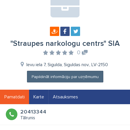
"Straupes narkologu centrs" SIA
0
Ievu iela 7, Sigulda, Siguldas nov., LV-2150
Papildināt informāciju par uzņēmumu
Pamatdati
Karte
Atsauksmes
20413344
Tālrunis