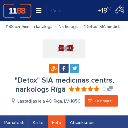
°C
+18
LV
1188 uzņēmumu katalogs
Narkologs
"Detox" SIA medicīnas centrs, narkologs Rīgā
"Detox" SIA medicīnas centrs,
narkologs Rīgā
0
Lastādijas iela 40, Rīga, LV-1050
Kā nokļūt?
Pamatdati
Karte
Foto
Atsauksmes