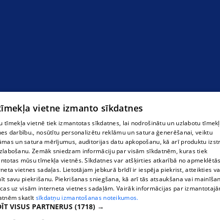
 tīmekļa vietne izmanto sīkdatnes
 tīmekļa vietnē tiek izmantotas sīkdatnes, lai nodrošinātu un uzlabotu tīmek
nes darbību., nosūtītu personalizētu reklāmu un satura ģenerēšanai, veiktu
āmas un satura mērījumus, auditorijas datu apkopošanu, kā arī produktu izst
zlabošanu. Zemāk sniedzam informāciju par visām sīkdatnēm, kuras tiek
ntotas mūsu tīmekļa vietnēs. Sīkdatnes var atšķirties atkarībā no apmeklētā
rneta vietnes sadaļas. Lietotājam jebkurā brīdī ir iespēja piekrist, atteikties va
īt savu piekrišanu. Piekrišanas sniegšana, kā arī tās atsaukšana vai mainīša
ecas uz visām interneta vietnes sadaļām. Vairāk informācijas par izmantotaj
atnēm skatīt
sīkdatņu izmantošanas noteikumos.
ĪT VISUS PARTNERUS
(1718) →