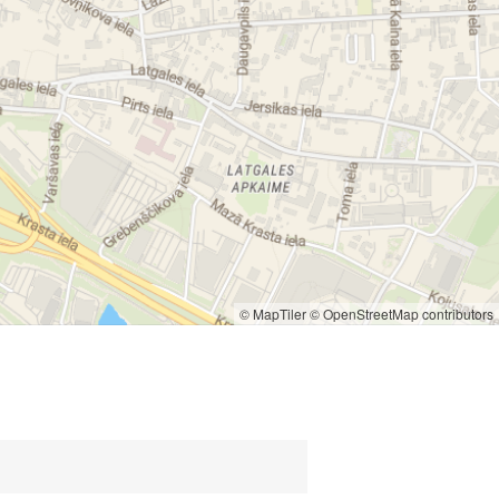
ampulēšana
ampulas iešūšana
ana
narkotiku atkarības
koholisma ārstēšana
narkologs naktī
alkoholisma ārstēšanas metodes
organisma attīrīšana no alkohola
atkarību ārstēšana
© MapTiler
© OpenStreetMap contributors
a nokodēšana
es pret alkoholu
alkohola atkarības ārstēšana
ols grūtniecības sākumā
iet alkohols
alkohols pēc operācijas