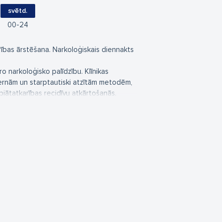
svētd.
00
24
arības ārstēšana. Narkoloģiskais diennakts
o narkoloģisko palīdzību. Klīnikas
dernām un starptautiski atzītām metodēm,
opiātatkarības recidīvu atkārtošanās.
 saņemt konsultācijas un patiesu
ā arī sastādīt individuālu ārstēšanas
mi un jebkurā diennakts laikā.