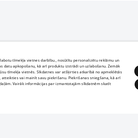
zlabotu tīmekļa vietnes darbību., nosūtītu personalizētu reklāmu un
as datu apkopošanu, kā arī produktu izstrādi un uzlabošanu. Zemāk
su tīmekļa vietnēs. Sīkdatnes var atšķirties atkarībā no apmeklētās
, atteikties vai mainīt savu piekrišanu. Piekrišanas sniegšana, kā arī
adaļām. Vairāk informācijas par izmantotajām sīkdatnēm skatīt
ĒRĶĒŠANA
FUNKCIONĀLĀS
NEKLASIFICĒTĀS