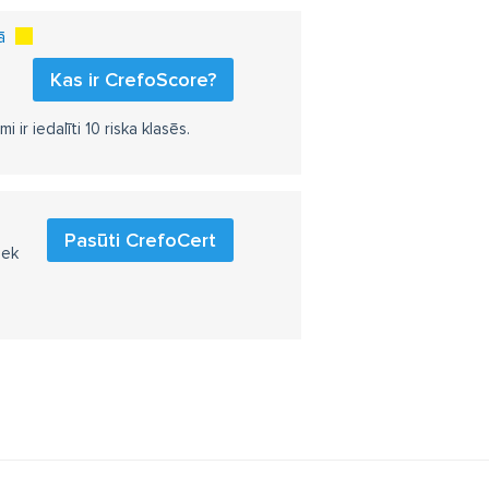
ma sekas
ārstēšanās no alkoholisma
ā
nīs
alkohola koncentrācija asinīs
Kas ir CrefoScore?
rstēt alkoholismu
r iedalīti 10 riska klasēs.
na pret alkoholismu
toksācija
narkologs Rīgā
Pasūti CrefoCert
iek
narkologs Maskavas ielā
alkahols
alkaholiķis
kologu cenas