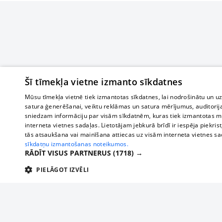
Šī tīmekļa vietne izmanto sīkdatnes
Mūsu tīmekļa vietnē tiek izmantotas sīkdatnes, lai nodrošinātu un u
satura ģenerēšanai, veiktu reklāmas un satura mērījumus, auditorij
sniedzam informāciju par visām sīkdatnēm, kuras tiek izmantotas mū
interneta vietnes sadaļas. Lietotājam jebkurā brīdī ir iespēja piekrist
tās atsaukšana vai mainīšana attiecas uz visām interneta vietnes s
sīkdatņu izmantošanas noteikumos.
RĀDĪT VISUS PARTNERUS
(1718) →
PIELĀGOT IZVĒLI
TEHNISKĀS/OBLIGĀTĀS
STATISTIKAS
M