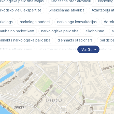
rkoloģiskā palīdzība mājās
Kodēšana pret alkoholu
Narkologa
rkotisko vielu ekspertīze
Smēķēšanas atkarība
Azartspēļu a
rkologs
narkologa padomi
narkologa konsultācijas
detoks
karība no narkotikām
narkoloģiskā palīdzība
alkoholisms
a
ennakts narkoloģiskā palīdzība
diennakts stacionārs
palīdzīb
līdzība atkarīgajiem
atkarība no narkotiskām vielām
narkotiku
Vairāk
bulatora detoksikācija
stacionāra detoksikācijā
detoksikācij
kohola atkarība
atkarība alkohola
alkohols
heroīns
amf
rkoloģija
rehabilitācija
neatliekamā palīdzība narkomāniem
atliekamā palīdzība alkohola atkarīgajiem
anonīma diennakts ārst
onīma ārsta palīdzība
anonīma narkologa palīdzība
narkologa
rkologa izsaukums uz mājām
narkologa izsaukums uz darba vietu
ģiru sindroma noņemšana
paģiras
lomku noņemšana
lom