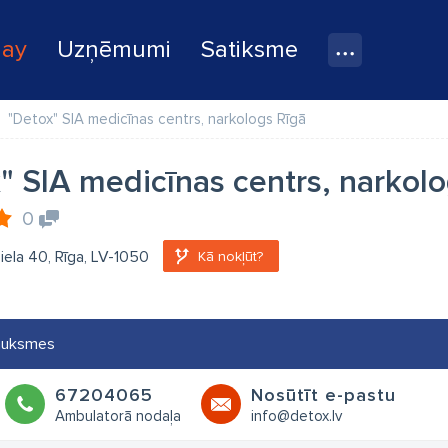
lay
Uzņēmumi
Satiksme
"Detox" SIA medicīnas centrs, narkologs Rīgā
" SIA medicīnas centrs, narkolo
0
 iela 40, Rīga, LV-1050
Kā nokļūt?
auksmes
67204065
Nosūtīt e-pastu
Ambulatorā nodaļa
info@detox.lv