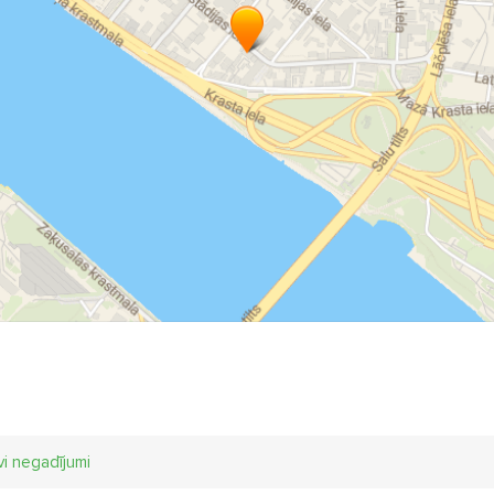
līdzība stacionārā
palīdzība pie klienta
izvešana no plosta
kāpšana no korķa
ārstēšana no alkohola
alkoholisma ārstēš
rkologa pakalpojumi
narkotiku tests
narkotiku analīzes
al
ennakts narkologs
narkologs brīvdienā
narkologs brīvdienās
rkologs vakaros
otkačka
atkačka
alkoholisma pazīmes
bs narkologs
detoksikācija no alkohola
alkohola detoksikācija
rkoloģijas centrs
alkohola ārstēšana
alkoholisms ārstēšana
ģiru ārstēšana
kodēšana pret alkoholu
kodēšana
cilvēk
dēšana pret alkoholu cenas
kodēšanās pret alkoholu
kodēti
dēšana pret alkoholu cena
Minesotas programma
atkarības
karības ārstēšana
Naltreksons
alkoholiķu ārstēšana
alkoh
vi negadījumi
kohols grūtniecības laikā
cik ātri iziet alkohols
cik ilgā laikā iz