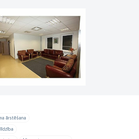
ma ārstēšana
līdzība