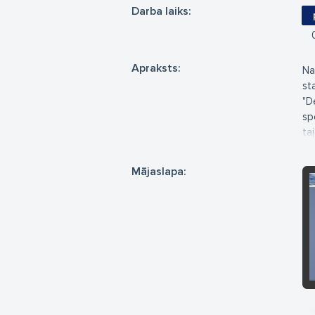
Darba laiks:
Apraksts:
Na
st
"D
sp
ta
Me
in
Mājaslapa:
pl