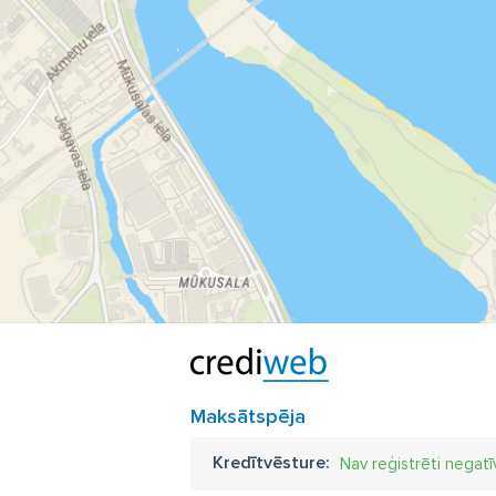
pa
no
na
di
na
la
na
pa
ko
ko
Maksātspēja
at
Kredītvēsture:
Nav reģistrēti negatī
al