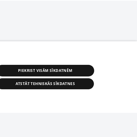
PIEKRIST VISĀM SĪKDATNĒM
ATSTĀT TEHNISKĀS SĪKDATNES