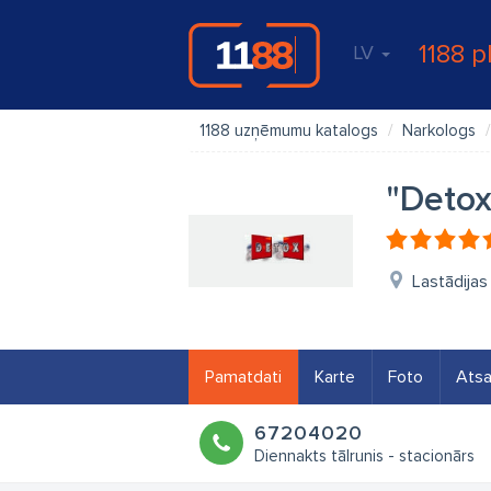
1188 p
LV
1188 uzņēmumu katalogs
Narkologs
"Detox
Lastādijas
Pamatdati
Karte
Foto
Ats
67204020
Diennakts tālrunis - stacionārs