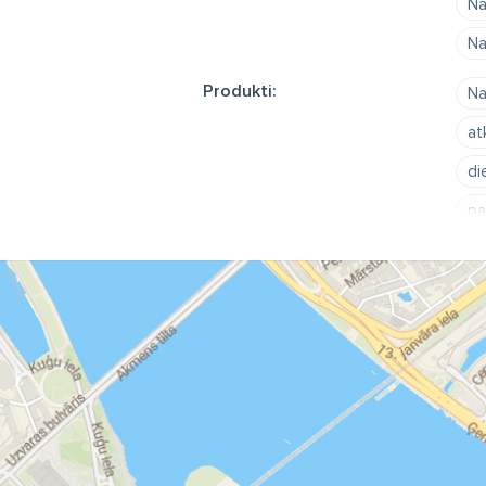
Na
Na
Produkti:
Na
at
di
pa
am
al
na
ne
an
na
pa