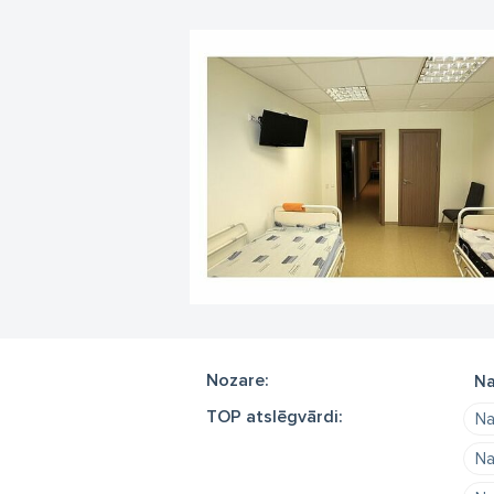
Nozare:
Na
TOP atslēgvārdi:
Na
Na