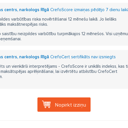
koholisma ārstēšanas iestādes
alkoholisma stadijas
alkoholis
as centrs, narkologs Rīgā
CrefoScore izmaiņas pēdējo 7 dienu laik
kohola promiles
saindēšanās ar alkoholu pazīmes
alkohols asi
pildes varbūtības riska novērtēšanai 12 mēnešu laikā. Jo lielāks
āks maksātnespējas risks.
kohols asinīs saglabājas
cik ilgi alkohols saglabājas asinīs
kā ā
 saistību neizpildes varbūtību turpmākajos 12 mēnešos. Visi uzņēmumi i
 cīnīties ar alkoholismu
zāles pret alkoholismu
ampulas iešūša
ieņemšanai.
dēšanās pret alkoholismu
stacionārā detiksija
ambulatorā de
ra detoksācija ar vispārējo narkozi
detoksācija piecu dienu laikā
as centrs, narkologs Rīgā
CrefoCert sertifikāts nav izsniegts
ts un vienkārši interpretējams - CrefoScore ir unikāls indekss, kas t
rkologs Rīgas centrā
narkoloģiskā klīnika
labs narkologs
aksātspējas aprēķināšanai, lai izvērtētu atbilstību CrefoCert
m.
rkologs Arons
Dr. Mihails Arons
Dr.Arons
narkologs cenas
kaholisms
Detoks
narkologu cena
narkologa cena
nar
rkologs Mihails Arons
Bolderāja
Nopirkt izziņu