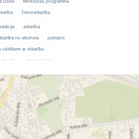
 izziņa
Minesotas programma
tkarība
Datoratkarība
ikācija
atkarība
tkarība no alkohola
psihiatrs
a cilvēkiem ar atkarību
 atkarība
detoksikācija
a stacionārā
psihiatrs
etamīns
narkomānija
narkomāns
a narkologa palīdzība
 izbraukumi
paģiru sindroms
kas
palīdzība pēc dzeršanas