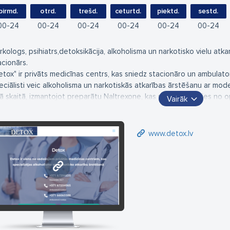
pirmd.
otrd.
trešd.
ceturtd.
piektd.
sestd.
00
24
00
24
00
24
00
24
00
24
00
24
rkologs, psihiatrs,detoksikācija, alkoholisma un narkotisko vielu atk
acionārs.
etox" ir privāts medicīnas centrs, kas sniedz stacionāro un ambulator
eciālisti veic alkoholisma un narkotiskās atkarības ārstēšanu ar mo
jā skaitā, izmantojot preparātu Naltrexone, kas palīdz izvairīties no 
Vairāk
dicīnas centrā "Detox" ir iespējams iziet detoksikācijas procedūru,
formāciju par jebkura veida ķīmiskās atkarības ārstēšanas metodēm, k
ānu. Palīdzība narkomāniem un alkohola atkarīgiem tiek sniegta anonī
www.detox.lv
www.detox.lv