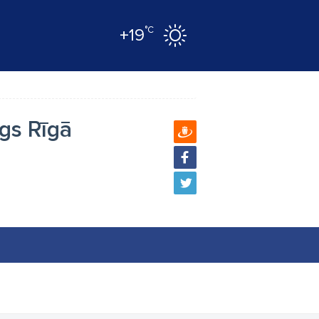
°C
+19
gs Rīgā