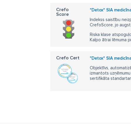
al
Crefo
"Detox" SIA medicīn
Score
al
Indekss saistību neiz
CrefoScore, jo augst
al
Riska klase atspoguļo
kā
Kalpo ātrai lēmuma p
ko
Crefo Cert
āt
"Detox" SIA medicīn
Objektīvs, automatizē
na
izmantots uzņēmumu m
sertifikāta standarta
na
al
na