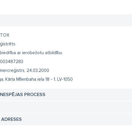
ETOX
ģistrēts
biedrība ar ierobežotu atbildību
003487283
mercreģistrs, 24.03.2000
ga, Kārļa Mīlenbaha iela 18 - 1, LV-1050
TNESPĒJAS PROCESS
N ADRESES