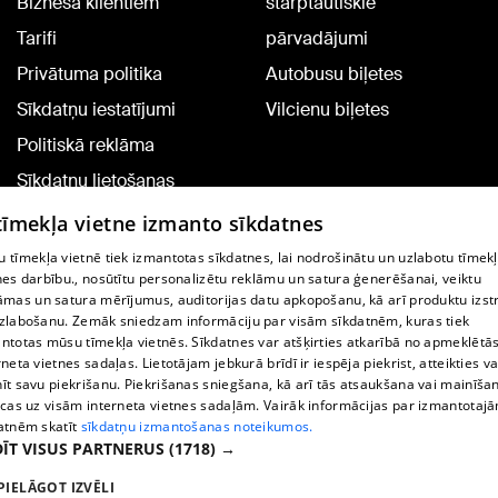
Biznesa klientiem
starptautiskie
Tarifi
pārvadājumi
Privātuma politika
Autobusu biļetes
Sīkdatņu iestatījumi
Vilcienu biļetes
Politiskā reklāma
Sīkdatņu lietošanas
noteikumi
 tīmekļa vietne izmanto sīkdatnes
Komentāru pievienošana
 tīmekļa vietnē tiek izmantotas sīkdatnes, lai nodrošinātu un uzlabotu tīmek
nes darbību., nosūtītu personalizētu reklāmu un satura ģenerēšanai, veiktu
āmas un satura mērījumus, auditorijas datu apkopošanu, kā arī produktu izst
TV programma
zlabošanu. Zemāk sniedzam informāciju par visām sīkdatnēm, kuras tiek
Līguma noteikumi
ntotas mūsu tīmekļa vietnēs. Sīkdatnes var atšķirties atkarībā no apmeklētā
rneta vietnes sadaļas. Lietotājam jebkurā brīdī ir iespēja piekrist, atteikties va
360 Ziņu kontakti
īt savu piekrišanu. Piekrišanas sniegšana, kā arī tās atsaukšana vai mainīša
ecas uz visām interneta vietnes sadaļām. Vairāk informācijas par izmantotaj
Helio Media
atnēm skatīt
sīkdatņu izmantošanas noteikumos.
ĪT VISUS PARTNERUS
(1718) →
Portāla palīdzības dienests: e-pasts -
info@1188.lv
PIELĀGOT IZVĒLI