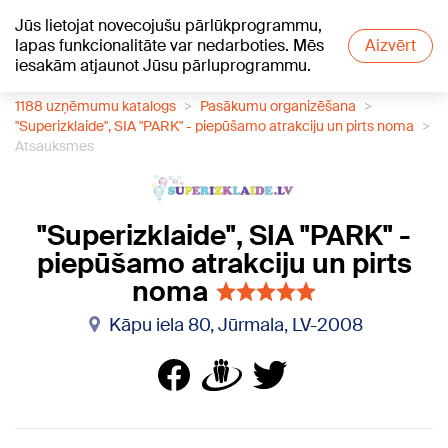
Jūs lietojat novecojušu pārlūkprogrammu,
+22
°C
lapas funkcionalitāte var nedarboties. Mēs
Aizvērt
iesakām atjaunot Jūsu pārluprogrammu.
1188 uzņēmumu katalogs
Pasākumu organizēšana
"Superizklaide", SIA "PARK" - piepūšamo atrakciju un pirts noma
Atsauksmes
"Superizklaide", SIA "PARK" -
piepūšamo atrakciju un pirts
noma
Kāpu iela 80, Jūrmala, LV-2008