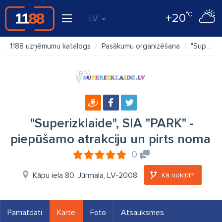
°C
+20
LV
1188 uzņēmumu katalogs
Pasākumu organizēšana
"Superizklaide", SIA "PARK" - piepūšamo atrakciju un pirts noma
"Superizklaide", SIA "PARK" -
piepūšamo atrakciju un pirts noma
0
Kāpu iela 80, Jūrmala, LV-2008
Kā nokļūt?
Pamatdati
Karte
Foto
Atsauksmes