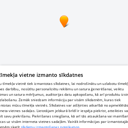
 tīmekļa vietne izmanto sīkdatnes
 tīmekļa vietnē tiek izmantotas sīkdatnes, lai nodrošinātu un uzlabotu tīmek
nes darbību., nosūtītu personalizētu reklāmu un satura ģenerēšanai, veiktu
āmas un satura mērījumus, auditorijas datu apkopošanu, kā arī produktu izst
zlabošanu. Zemāk sniedzam informāciju par visām sīkdatnēm, kuras tiek
ntotas mūsu tīmekļa vietnēs. Sīkdatnes var atšķirties atkarībā no apmeklētā
rneta vietnes sadaļas. Lietotājam jebkurā brīdī ir iespēja piekrist, atteikties va
īt savu piekrišanu. Piekrišanas sniegšana, kā arī tās atsaukšana vai mainīša
ecas uz visām interneta vietnes sadaļām. Vairāk informācijas par izmantotaj
atnēm skatīt
sīkdatņu izmantošanas noteikumos.