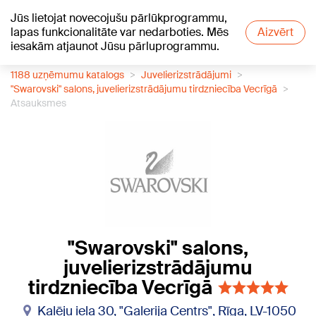
Jūs lietojat novecojušu pārlūkprogrammu,
+20
°C
lapas funkcionalitāte var nedarboties. Mēs
Aizvērt
iesakām atjaunot Jūsu pārluprogrammu.
1188 uzņēmumu katalogs
Juvelierizstrādājumi
"Swarovski" salons, juvelierizstrādājumu tirdzniecība Vecrīgā
Atsauksmes
"Swarovski" salons,
juvelierizstrādājumu
tirdzniecība Vecrīgā
Kalēju iela 30, "Galerija Centrs", Rīga, LV-1050