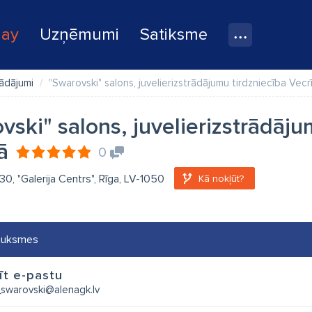
lay
Uzņēmumi
Satiksme
rādājumi
"Swarovski" salons, juvelierizstrādājumu tirdzniecība Vecr
vski" salons, juvelierizstrādāju
ā
0
 30, "Galerija Centrs", Rīga, LV-1050
Kā nokļūt?
auksmes
īt e-pastu
_swarovski@alenagk.lv