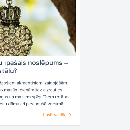
lu īpašais noslēpums –
stālu?
irdzošiem akmentiņiem, zaigojošām
no mazām dienām liek aizrauties
kroņus un maziem spīgulīšiem rotātas
enu dāmu arī pieaugušā vecumā....
Lasīt vairāk