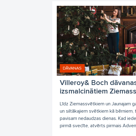
DĀVANAS
Villeroy& Boch dāvanas
izsmalcinātiem Ziemas
Līdz Ziemassvētkiem un Jaunajam g
un siltākajiem svētkiem kā bērniem, 
pavisam nedaudzas dienas. Kad ied
pirmā svecīte, atvērts pirmais Advent