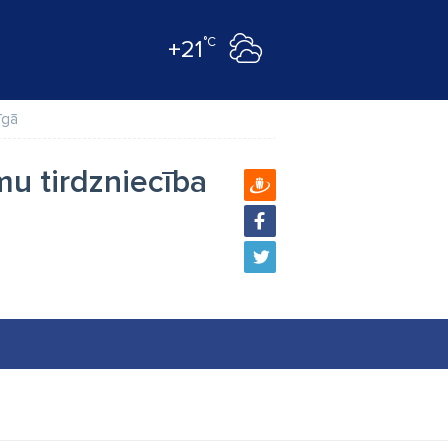
°C
+21
īgā
mu tirdzniecība