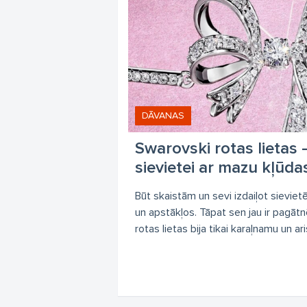
DĀVANAS
Swarovski rotas lietas 
sievietei ar mazu kļūda
Būt skaistām un sevi izdaiļot sievietēm
un apstākļos. Tāpat sen jau ir pagātnē
rotas lietas bija tikai karaļnamu un aris