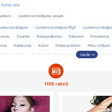
Gultas veļa
velieris
Juvelierizstrādājumu veikals
velierizstrādājumi
Juvelierizstrādājumi Rīgā
Juvelierizstrādāju
vanas
Suvenīri
Rokaspulksteņi
Pulksteņi
Rotaslietas
ošas
Kaklarotas
Kuloni
Rokassprādzes
Kāzu rotājumi
edtālruņu vāciņi
Figūriņas no Swarovski kristāla
Swarovski rot
Vairāk
strādājumi no Swarovski kristāla
Juvelierizstrādājumi vīriešiem un
1188 raksti