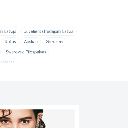
mi Latvija
Juvelierizstrādājumi Latvia
Rotas
Auskari
Gredzeni
Swarovski Pildspalvas
aslietas
 sievietēm
Ziemassvētku rotājumi