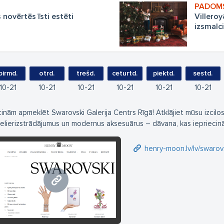
 novērtēs īsti estēti
Villero
izsmalc
pirmd.
otrd.
trešd.
ceturtd.
piektd.
sestd.
10
21
10
21
10
21
10
21
10
21
10
21
cinām apmeklēt Swarovski Galerija Centrs Rīgā! Atklājiet mūsu izcilos
velierizstrādājumus un modernus aksesuārus – dāvana, kas iepriecinā
henry-moon.lv/lv/swarov
henry-moon.lv