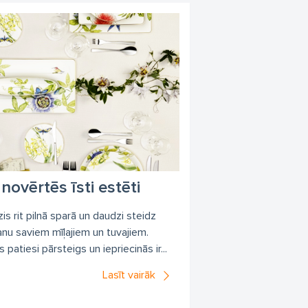
novērtēs īsti estēti
 rit pilnā sparā un daudzi steidz
anu saviem mīļajiem un tuvajiem.
 patiesi pārsteigs un iepriecinās ir...
Lasīt vairāk