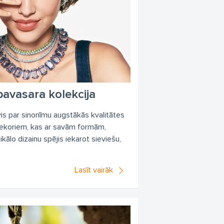
pavasara kolekcija
is par sinonīmu augstākās kvalitātes
 dekoriem, kas ar savām formām,
ālo dizainu spējis iekarot sieviešu,
Lasīt vairāk