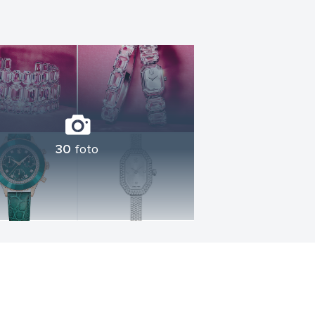
30
foto