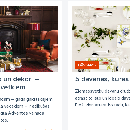
DĀVANAS
 un dekori –
5 dāvanas, kuras 
svētkiem
Ziemassvētku dāvanu drudzis
atrast to īsto un ideālo dāv
adam – gada gaidītākajiem
Bieži vien atrast ko tādu, kas
tā vecākiem – ir atlikušas
egta Adventes vainaga
es...