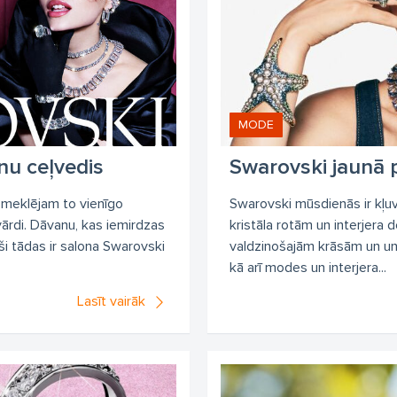
MODE
nu ceļvedis
Swarovski jaunā 
 meklējam to vienīgo
Swarovski mūsdienās ir kļuv
vārdi. Dāvanu, kas iemirdzas
kristāla rotām un interjera
ši tādas ir salona Swarovski
valdzinošajām krāsām un unik
kā arī modes un interjera...
Lasīt vairāk