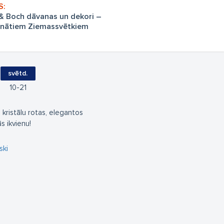
y& Boch dāvanas un dekori –
inātiem Ziemassvētkiem
svētd.
10
21
 kristālu rotas, elegantos
s ikvienu!
ski