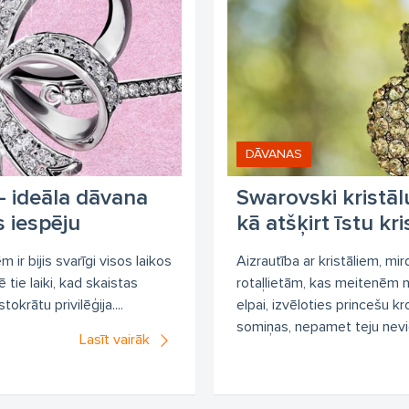
DĀVANAS
– ideāla dāvana
Swarovski kristā
s iespēju
kā atšķirt īstu kri
 ir bijis svarīgi visos laikos
Aizrautība ar kristāliem, m
 tie laiki, kad skaistas
rotaļlietām, kas meitenēm 
tokrātu privilēģija....
elpai, izvēloties princešu 
somiņas, nepamet teju nevi
Lasīt vairāk