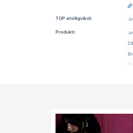
TOP atslēgvārdi:
Ju
Produkti:
Ju
Dā
Br
Vi
Iz