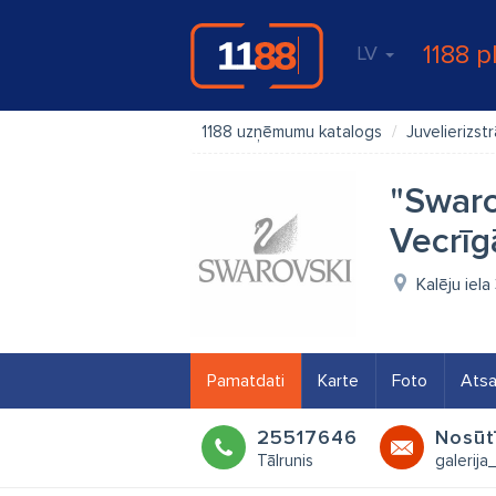
1188 p
LV
1188 uzņēmumu katalogs
Juvelierizst
"Swaro
Vecrīg
Kalēju iela
Pamatdati
Karte
Foto
Ats
25517646
Nosūt
Tālrunis
galerija