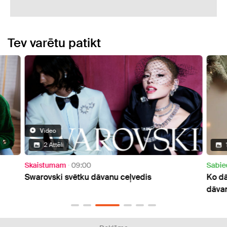
Tev varētu patikt
Video
2 Attēli
Skaistumam
09:00
Sabie
Swarovski svētku dāvanu ceļvedis
Ko dā
dāvan