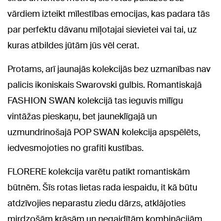
vārdiem izteikt mīlestības emocijas, kas padara tās
par perfektu dāvanu mīļotajai sievietei vai tai, uz
kuras atbildes jūtām jūs vēl cerat.
Protams, arī jaunajās kolekcijās bez uzmanības nav
palicis ikoniskais Swarovski gulbis. Romantiskajā
FASHION SWAN kolekcijā tas ieguvis mīlīgu
vintāžas pieskaņu, bet jauneklīgajā un
uzmundrinošajā POP SWAN kolekcija apspēlēts,
iedvesmojoties no grafiti kustības.
FLORERE kolekcija varētu patikt romantiskām
būtnēm. Šīs rotas lietas rada iespaidu, it kā būtu
atdzīvojies neparastu ziedu dārzs, atklājoties
mirdzošām krāsām un negaidītām kombinācijām.