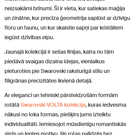
neizsakāmi brīnumi. Šī ir vieta, kur satiekas maģija
un zinātne, kur precīza ģeometrija saplūst ar dzīvīgu
floru un faunu, un kur skaistie sapņi par kristāliem
iegūst dzīvības elpu.
Jaunajā kolekcijā ir sešas līnijas, katra no tām
piedāvā svaigas dizaina idejas, vienlaikus
pieturoties pie Swarovski raksturīgā stilu un
filigrānas precizitātes ikvienā detaļā.
Ar eleganci un tehniski pārsteidzošām formām
rotātā
Swarovski VOLTA kolekcija
, kuras iedvesma
nākusi no loka formas, piešķirs jums izteiktu
individualitāti. Iemiesojot mūsdienīgu romantiskās
sirds un lentes motīvu, šīs rotas palīdzēs bez