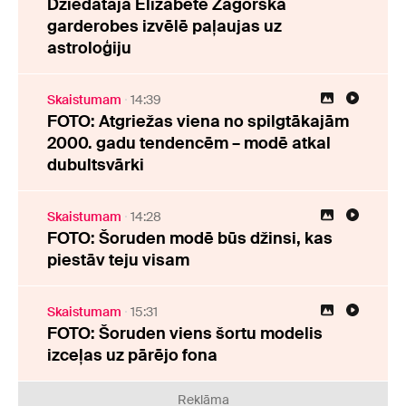
Dziedātāja Elizabete Zagorska
garderobes izvēlē paļaujas uz
astroloģiju
Skaistumam
14:39
FOTO: Atgriežas viena no spilgtākajām
2000. gadu tendencēm – modē atkal
dubultsvārki
Skaistumam
14:28
FOTO: Šoruden modē būs džinsi, kas
piestāv teju visam
Skaistumam
15:31
FOTO: Šoruden viens šortu modelis
izceļas uz pārējo fona
Reklāma