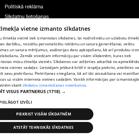
Politiskā reklāma
Sīkdatņu lietošanas
noteikumi
 tīmekļa vietne izmanto sīkdatnes
Komentāru pievienošana
 tīmekļa vietnē tiek izmantotas sīkdatnes, lai nodrošinātu un uzlabotu tīmek
nes darbību., nosūtītu personalizētu reklāmu un satura ģenerēšanai, veiktu
āmas un satura mērījumus, auditorijas datu apkopošanu, kā arī produktu izst
TV programma
zlabošanu. Zemāk sniedzam informāciju par visām sīkdatnēm, kuras tiek
Līguma noteikumi
ntotas mūsu tīmekļa vietnēs. Sīkdatnes var atšķirties atkarībā no apmeklētā
rneta vietnes sadaļas. Lietotājam jebkurā brīdī ir iespēja piekrist, atteikties va
360 Ziņu kontakti
īt savu piekrišanu. Piekrišanas sniegšana, kā arī tās atsaukšana vai mainīša
ecas uz visām interneta vietnes sadaļām. Vairāk informācijas par izmantotaj
Helio Media
atnēm skatīt
sīkdatņu izmantošanas noteikumos.
ĪT VISUS PARTNERUS
(1718) →
Portāla palīdzības dienests: e-pasts -
info@1188.lv
PIELĀGOT IZVĒLI
Copyright © 2004-2026 SIA HELIO MEDIA.
All rights reserved.
PIEKRIST VISĀM SĪKDATNĒM
ATSTĀT TEHNISKĀS SĪKDATNES
Ziņas
Meklēt
1188 play
Satiksme
Vairāk