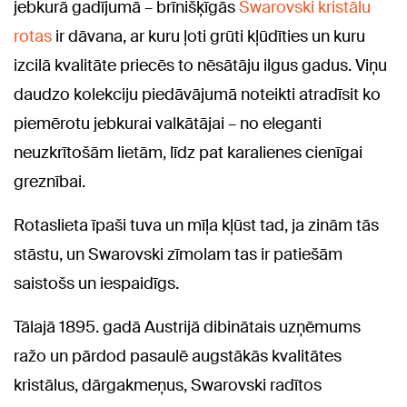
jebkurā gadījumā – brīnišķīgās
Swarovski kristālu
rotas
ir dāvana, ar kuru ļoti grūti kļūdīties un kuru
izcilā kvalitāte priecēs to nēsātāju ilgus gadus. Viņu
daudzo kolekciju piedāvājumā noteikti atradīsit ko
piemērotu jebkurai valkātājai – no eleganti
neuzkrītošām lietām, līdz pat karalienes cienīgai
greznībai.
Rotaslieta īpaši tuva un mīļa kļūst tad, ja zinām tās
stāstu, un Swarovski zīmolam tas ir patiešām
saistošs un iespaidīgs.
Tālajā 1895. gadā Austrijā dibinātais uzņēmums
ražo un pārdod pasaulē augstākās kvalitātes
kristālus, dārgakmeņus, Swarovski radītos