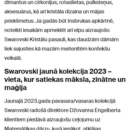
dimantus un cirkonijus, rotaslietas, pulksteņus,
aksesuārus, kā arī kristāla dizaina un mājas
priekšmetus. Ja gadās būt Insbrukas apkārtnē,
noteikti iesakām apmeklēt arī elpu aizraujošo
Swarovski Kristālu pasauli, kas daudzām dāmām
liek sajusties kā mazām meitenītēm konfekšu
veikalā.
Swarovski jaunā kolekcija 2023 –
vieta, kur satiekas māksla, zinātne un
maģija
Jaunajā 2023.gada pavasara/vasaras kolekcijā
Swarovski radošā direktore Džovanna Engelberta
klientiem piedāvā aizraujošu ceļojumu uz
Matemātikas dārzu, kurā ienākot, atklājas