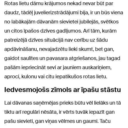
Rotas lietu dāmu krājumos nekad nevar būt par
daudz, tādēļ juvelierizstrādājumi bija, ir un būs viena
no labākajām dāvanām sievietei jubilejās, svētkos
un citos īpašos dzīves gadījumos. Arī tām, kurām
patreizējā dzīves situācijā nav cerību uz šādu
apdāvināšanu, nevajadzētu lieki skumt, bet gan,
gaidot saulītes un pavasara atgriešanos, jau tagad
pašām iepriecināt sevi ar jauniem auskariņiem,
aproci, kulonu vai citu iepatikušos rotas lietu.
Iedvesmojošs zīmols ar īpašu stāstu
Lai dāvanas saņēmējas prieks būtu vēl lielāks un tā
tiktu arī regulāri nēsāta, ir vērts tuvāk iepazīt gan
pašu sievieti, gan viņas vēlmes un gaumi. Taču