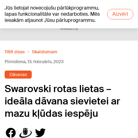
Jūs lietojat novecojušu pārlūkprogrammu,
+22
°C
lapas funkcionalitāte var nedarboties. Mēs
Aizvērt
iesakām atjaunot Jūsu pārluprogrammu.
Reklāma
1188 ziņas
Skaistumam
Pirmdiena, 13. februāris, 2023
Dāvanas
Swarovski rotas lietas –
ideāla dāvana sievietei ar
mazu kļūdas iespēju