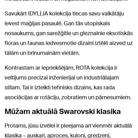
Savukārt IDYLLIA kolekcija tiecas savu valkātāju
ievest maģijas pasaulē. Gan tās utopiskais
nosaukums, gan sarežģītie un gleznainie eksotiskās
floras un faunas iedvesmotie dizaini iztēlē aizved uz
tālām un brīnumainām vietām.
Kontrastam ar iepriekšējām, ROTA kolekcija ir
veltījums precīzai inženierijai un industriālajam
stilam. Tai ir izteikti tehnisks dizains, kas rada
asociācijas ar rotāciju, zobratiem un pārnesumiem.
Mūžam aktuālā Swarovski klasika
Protams, jūsu izvēlei ir pieejama arī vienmēr aktuālā
klasika – auskari, aproces, kuloni, gredzeni,