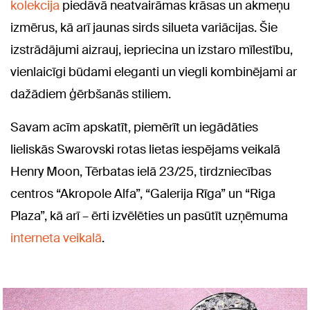
kolekcija
piedāvā neatvairāmas krāsas un akmeņu
izmērus, kā arī jaunas sirds silueta variācijas. Šie
izstrādājumi aizrauj, iepriecina un izstaro mīlestību,
vienlaicīgi būdami eleganti un viegli kombinējami ar
dažādiem ģērbšanās stiliem.
Savam acīm apskatīt, piemērīt un iegādāties
lieliskās Swarovski rotas lietas iespējams veikalā
Henry Moon, Tērbatas ielā 23/25, tirdzniecības
centros “Akropole Alfa”, “Galerija Rīga” un “Riga
Plaza”, kā arī – ērti izvēlēties un pasūtīt uzņēmuma
interneta veikalā
.