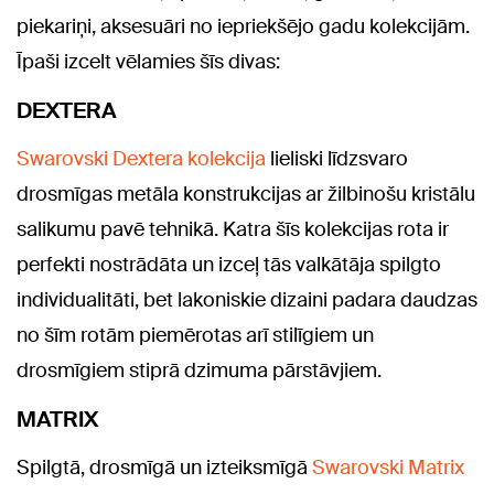
piekariņi, aksesuāri no iepriekšējo gadu kolekcijām.
Īpaši izcelt vēlamies šīs divas:
DEXTERA
Swarovski Dextera kolekcija
lieliski līdzsvaro
drosmīgas metāla konstrukcijas ar žilbinošu kristālu
salikumu pavē tehnikā. Katra šīs kolekcijas rota ir
perfekti nostrādāta un izceļ tās valkātāja spilgto
individualitāti, bet lakoniskie dizaini padara daudzas
no šīm rotām piemērotas arī stilīgiem un
drosmīgiem stiprā dzimuma pārstāvjiem.
MATRIX
Spilgtā, drosmīgā un izteiksmīgā
Swarovski Matrix