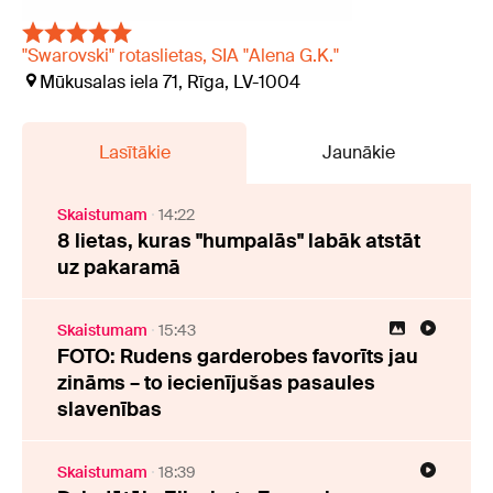
"Swarovski" rotaslietas, SIA "Alena G.K."
Mūkusalas iela 71, Rīga, LV-1004
Lasītākie
Jaunākie
Skaistumam
14:22
8 lietas, kuras "humpalās" labāk atstāt
uz pakaramā
Skaistumam
15:43
FOTO: Rudens garderobes favorīts jau
zināms – to iecienījušas pasaules
slavenības
Skaistumam
18:39