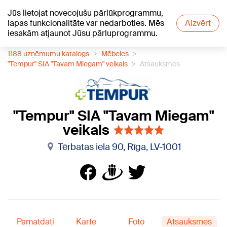
Jūs lietojat novecojušu pārlūkprogrammu,
+18
°C
lapas funkcionalitāte var nedarboties. Mēs
Aizvērt
iesakām atjaunot Jūsu pārluprogrammu.
1188 uzņēmumu katalogs
Mēbeles
"Tempur" SIA "Tavam Miegam" veikals
Atsauksmes
"Tempur" SIA "Tavam Miegam"
veikals
Tērbatas iela 90, Rīga, LV-1001
Pamatdati
Karte
Foto
Atsauksmes