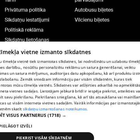
Privātuma politika
Autobusu biļetes
Sīkdatņu iestatījumi
Vilcienu biļetes
Politiskā reklāma
Sīkdatņu lietošanas
noteikumi
 tīmekļa vietne izmanto sīkdatnes
Komentāru pievienošana
 tīmekļa vietnē tiek izmantotas sīkdatnes, lai nodrošinātu un uzlabotu tīmek
nes darbību., nosūtītu personalizētu reklāmu un satura ģenerēšanai, veiktu
āmas un satura mērījumus, auditorijas datu apkopošanu, kā arī produktu izst
TV programma
zlabošanu. Zemāk sniedzam informāciju par visām sīkdatnēm, kuras tiek
Līguma noteikumi
ntotas mūsu tīmekļa vietnēs. Sīkdatnes var atšķirties atkarībā no apmeklētā
rneta vietnes sadaļas. Lietotājam jebkurā brīdī ir iespēja piekrist, atteikties va
360 Ziņu kontakti
īt savu piekrišanu. Piekrišanas sniegšana, kā arī tās atsaukšana vai mainīša
ecas uz visām interneta vietnes sadaļām. Vairāk informācijas par izmantotaj
Helio Media
atnēm skatīt
sīkdatņu izmantošanas noteikumos.
ĪT VISUS PARTNERUS
(1718) →
Portāla palīdzības dienests: e-pasts -
info@1188.lv
PIELĀGOT IZVĒLI
Copyright © 2004-2026 SIA HELIO MEDIA.
All rights reserved.
PIEKRIST VISĀM SĪKDATNĒM