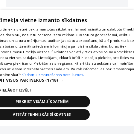
 tīmekļa vietne izmanto sīkdatnes
 tīmekļa vietnē tiek izmantotas sīkdatnes, lai nodrošinātu un uzlabotu tīmek
nes darbību., nosūtītu personalizētu reklāmu un satura ģenerēšanai, veiktu
āmas un satura mērījumus, auditorijas datu apkopošanu, kā arī produktu izst
zlabošanu. Zemāk sniedzam informāciju par visām sīkdatnēm, kuras tiek
ntotas mūsu tīmekļa vietnēs. Sīkdatnes var atšķirties atkarībā no apmeklētā
rneta vietnes sadaļas. Lietotājam jebkurā brīdī ir iespēja piekrist, atteikties va
īt savu piekrišanu. Piekrišanas sniegšana, kā arī tās atsaukšana vai mainīša
ecas uz visām interneta vietnes sadaļām. Vairāk informācijas par izmantotaj
atnēm skatīt
sīkdatņu izmantošanas noteikumos.
ĪT VISUS PARTNERUS
(1718) →
PIELĀGOT IZVĒLI
PIEKRIST VISĀM SĪKDATNĒM
ATSTĀT TEHNISKĀS SĪKDATNES
TEHNISKĀS/OBLIGĀTĀS
STATISTIKAS
MĒRĶĒŠANA