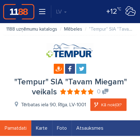
°C
+12
LV
1188 uzņēmumu katalogs
Mēbeles
"Tempur" SIA "Tavam Miegam" veikals
"Tempur" SIA "Tavam Miegam"
veikals
0
Tērbatas iela 90, Rīga, LV-1001
Kā nokļūt?
Pamatdati
Karte
Foto
Atsauksmes