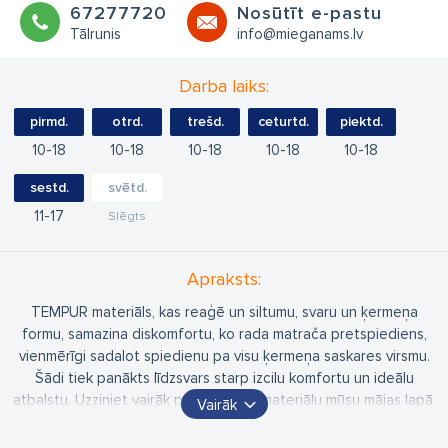
67277720
Nosūtīt e-pastu
Tālrunis
info@mieganams.lv
Darba laiks:
pirmd.
otrd.
trešd.
ceturtd.
piektd.
10
18
10
18
10
18
10
18
10
18
sestd.
svētd.
11
17
Slēgts
Apraksts:
TEMPUR materiāls, kas reaģē un siltumu, svaru un ķermeņa
formu, samazina diskomfortu, ko rada matrača pretspiediens,
vienmērīgi sadalot spiedienu pa visu ķermeņa saskares virsmu.
Šādi tiek panākts līdzsvars starp izcilu komfortu un ideālu
atbalstu. Uzziniet vairāk par TEMPUR materiālu mūsu mājas lapā.
Vairāk
Kvalitatīvas gultas, TEMPUR matrači, virsmatrači, spilveni un
komforta lietas. Mūsu piedāvājumā arī dažāda veida un materiālu