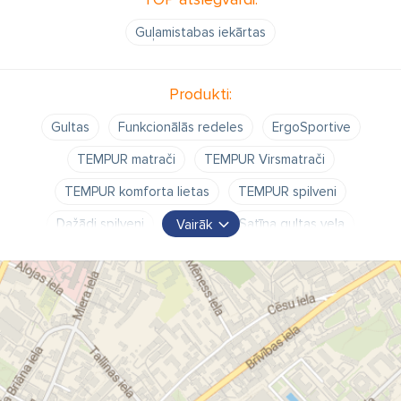
Guļamistabas iekārtas
Produkti:
Gultas
Funkcionālās redeles
ErgoSportive
TEMPUR matrači
TEMPUR Virsmatrači
TEMPUR komforta lietas
TEMPUR spilveni
Dažādi spilveni
Segas
Satīna gultas veļa
Vairāk
Kokvilnas gultas veļa
Palagi
Ūdens necaurlaidīgie palagi
Spilvendrānas
Zīda spilvendrānas
Halāti
Gultu pārklāji
Aromātiskās sveces
Telpu aromāti