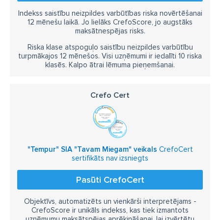
Indekss saistību neizpildes varbūtības riska novērtēšanai
12 mēnešu laikā. Jo lielāks CrefoScore, jo augstāks
maksātnespējas risks.
Riska klase atspoguļo saistību neizpildes varbūtību
turpmākajos 12 mēnešos. Visi uzņēmumi ir iedalīti 10 riska
klasēs. Kalpo ātrai lēmuma pieņemšanai.
Crefo Cert
"Tempur" SIA "Tavam Miegam" veikals
CrefoCert
sertifikāts nav izsniegts
Pasūti CrefoCert
Objektīvs, automatizēts un vienkārši interpretējams -
CrefoScore ir unikāls indekss, kas tiek izmantots
uzņēmumu maksātspējas aprēķināšanai, lai izvērtētu