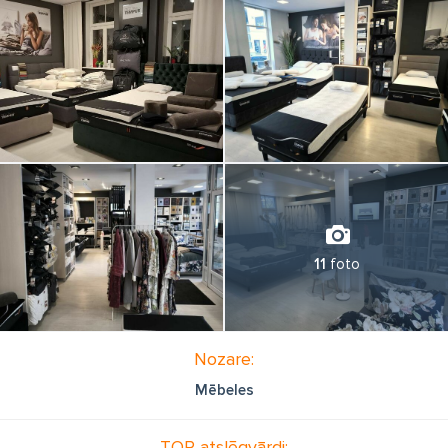
11
foto
Nozare:
Mēbeles
TOP atslēgvārdi: