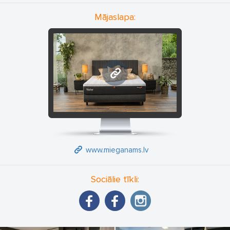
segas, gultas veļas komplekti un palagi, guļamistabas tekstils un
Mājaslapa:
aksesuāri. Uzņēmuma piedāvātos zīmolus raksturo uzticamība,
kvalitāte un pozitīvas klientu un sadarbības partneru
atsauksmes.
www.mieganams.lv
www.mieganams.lv
Sociālie tīkli: