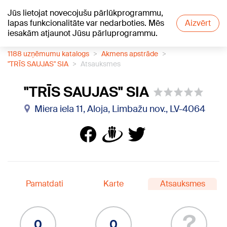
Jūs lietojat novecojušu pārlūkprogrammu,
+16
°C
lapas funkcionalitāte var nedarboties. Mēs
Aizvērt
iesakām atjaunot Jūsu pārluprogrammu.
1188 uzņēmumu katalogs
Akmens apstrāde
"TRĪS SAUJAS" SIA
Atsauksmes
"TRĪS SAUJAS" SIA
Miera iela 11, Aloja, Limbažu nov., LV-4064
Pamatdati
Karte
Atsauksmes
?
0
0