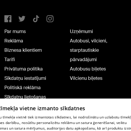
Par mums
Uzņēmumi
Reklāma
Autobusi, vilcieni,
Biznesa klientiem
starptautiskie
Tarifi
pārvadājumi
Privātuma politika
Autobusu biļetes
Sīkdatņu iestatījumi
Vilcienu biļetes
Politiskā reklāma
Sīkdatņu lietošanas
noteikumi
 tīmekļa vietne izmanto sīkdatnes
Komentāru pievienošana
 tīmekļa vietnē tiek izmantotas sīkdatnes, lai nodrošinātu un uzlabotu tīmek
nes darbību., nosūtītu personalizētu reklāmu un satura ģenerēšanai, veiktu
āmas un satura mērījumus, auditorijas datu apkopošanu, kā arī produktu izst
TV programma