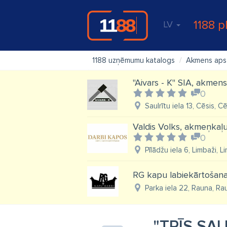
1188 p
LV
1188 uzņēmumu katalogs
Akmens aps
"Aivars - K" SIA, akmens
0
Saulrītu iela 13, Cēsis, C
Valdis Volks, akmeņkaļu
0
Pīlādžu iela 6, Limbaži, 
RG kapu labiekārtošana
Parka iela 22, Rauna, Ra
"TRĪS SAU