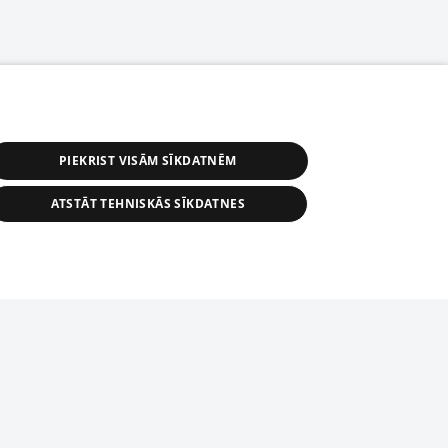
PIEKRIST VISĀM SĪKDATNĒM
ATSTĀT TEHNISKĀS SĪKDATNES
s, tās daļas vai datu bāzē iekļautās
ai informācijas daļas pavairošana vai
ādā formā stingri aizliegta. Tāpat arī ir
tīmekļa vietne nevarēs pilnvērtīgi darboties un sniegt
pielāde automātiskā režīmā. Jebkura