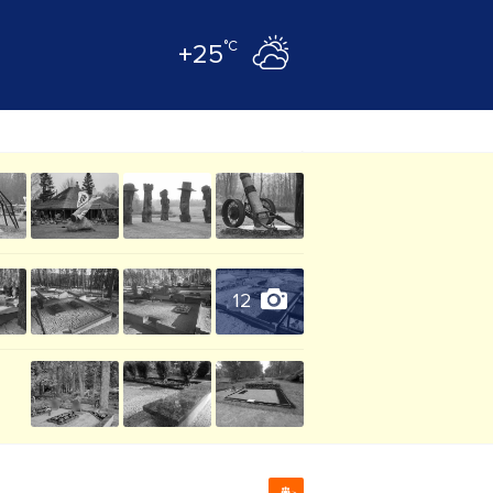
°C
+25
12