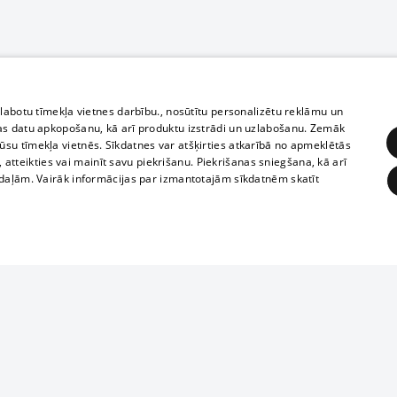
zlabotu tīmekļa vietnes darbību., nosūtītu personalizētu reklāmu un
as datu apkopošanu, kā arī produktu izstrādi un uzlabošanu. Zemāk
su tīmekļa vietnēs. Sīkdatnes var atšķirties atkarībā no apmeklētās
, atteikties vai mainīt savu piekrišanu. Piekrišanas sniegšana, kā arī
adaļām. Vairāk informācijas par izmantotajām sīkdatnēm skatīt
ĒRĶĒŠANA
FUNKCIONĀLĀS
NEKLASIFICĒTĀS
1188 datu bāze
obligātās
Statistikas
Mērķēšana
Funkcionālās
Neklasificētās
informācijas, v
izplatīšana jebk
eklēt un pārlūkot tīmekļa vietni un izmantot tās piedāvātās iespējas. Bez šīm sīkdatnēm 
aizliegta leju