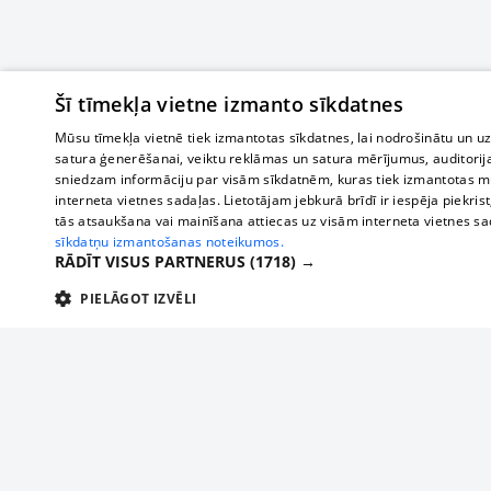
Šī tīmekļa vietne izmanto sīkdatnes
Mūsu tīmekļa vietnē tiek izmantotas sīkdatnes, lai nodrošinātu un u
satura ģenerēšanai, veiktu reklāmas un satura mērījumus, auditorij
sniedzam informāciju par visām sīkdatnēm, kuras tiek izmantotas mū
interneta vietnes sadaļas. Lietotājam jebkurā brīdī ir iespēja piekrist
tās atsaukšana vai mainīšana attiecas uz visām interneta vietnes s
sīkdatņu izmantošanas noteikumos.
RĀDĪT VISUS PARTNERUS
(1718) →
PIELĀGOT IZVĒLI
TEHNISKĀS/OBLIGĀTĀS
STATISTIKAS
M
Tehniskās/
Tehniskās/obligātās sīkdatnes nepieciešamas, lai lietotājs varētu brīvi apm
lietotājam nepieciešamo informāciju.