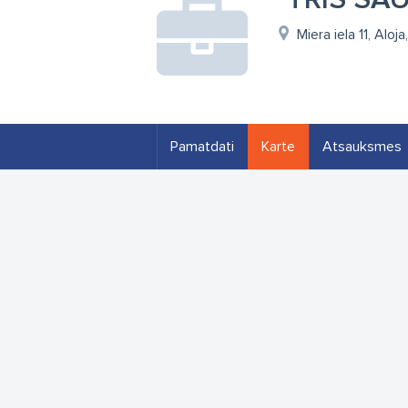
Miera iela 11, Alo
Pamatdati
Karte
Atsauksmes