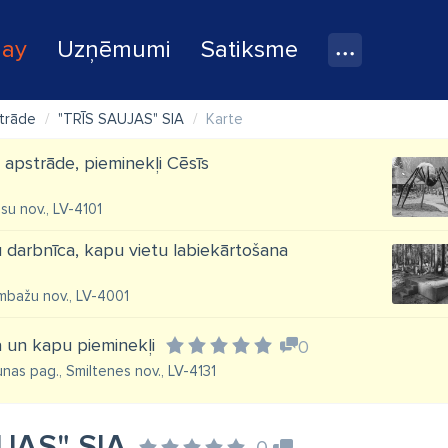
lay
Uzņēmumi
Satiksme
trāde
"TRĪS SAUJAS" SIA
Karte
 apstrāde, pieminekļi Cēsīs
ēsu nov., LV-4101
 darbnīca, kapu vietu labiekārtošana
Limbažu nov., LV-4001
 un kapu pieminekļi
0
unas pag., Smiltenes nov., LV-4131
JAS" SIA