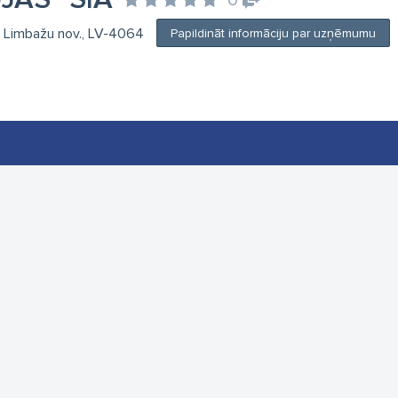
0
ja, Limbažu nov., LV-4064
Papildināt informāciju par uzņēmumu