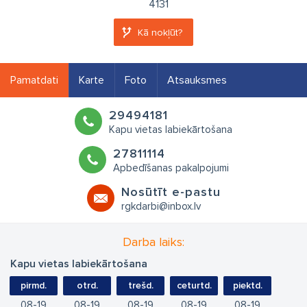
4131
Kā nokļūt?
Pamatdati
Karte
Foto
Atsauksmes
29494181
Kapu vietas labiekārtošana
27811114
Apbedīšanas pakalpojumi
Nosūtīt e-pastu
rgkdarbi@inbox.lv
Darba laiks:
Kapu vietas labiekārtošana
pirmd.
otrd.
trešd.
ceturtd.
piektd.
08
19
08
19
08
19
08
19
08
19