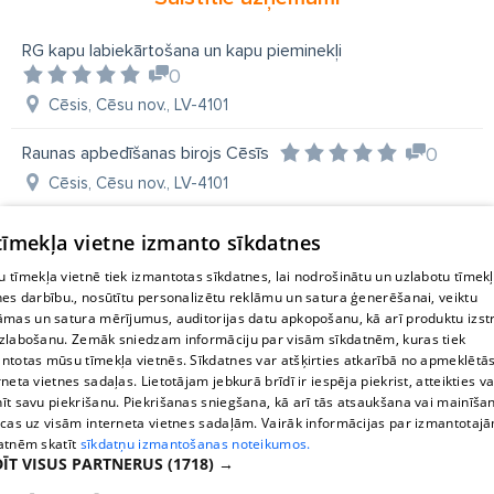
Jaunpiebalgā
Valmierā
Raunā
Dzērbenē
Taurenē
Kocēnos
Ieriķos
Stalbē
Straupē
RG kapu labiekārtošana un kapu pieminekļi
0
Vesalavā
Priekuļos
Limbažos
akmens apstrāde
Cēsis, Cēsu nov., LV-4101
Raunas apbedīšanas birojs Cēsīs
0
Cēsis, Cēsu nov., LV-4101
 tīmekļa vietne izmanto sīkdatnes
 tīmekļa vietnē tiek izmantotas sīkdatnes, lai nodrošinātu un uzlabotu tīmek
nes darbību., nosūtītu personalizētu reklāmu un satura ģenerēšanai, veiktu
āmas un satura mērījumus, auditorijas datu apkopošanu, kā arī produktu izst
zlabošanu. Zemāk sniedzam informāciju par visām sīkdatnēm, kuras tiek
ntotas mūsu tīmekļa vietnēs. Sīkdatnes var atšķirties atkarībā no apmeklētā
rneta vietnes sadaļas. Lietotājam jebkurā brīdī ir iespēja piekrist, atteikties va
īt savu piekrišanu. Piekrišanas sniegšana, kā arī tās atsaukšana vai mainīša
ecas uz visām interneta vietnes sadaļām. Vairāk informācijas par izmantotaj
atnēm skatīt
sīkdatņu izmantošanas noteikumos.
ĪT VISUS PARTNERUS
(1718) →