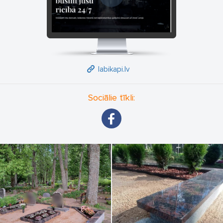
Strādājam jebkurā Latvijas kapsētā. Strādājam ar atbildību par
paveikto. Mūsu darbi ir ilgmūžīgi.
Pie mums nav slēptu maksājumu, visas izmaksas klients uzzinās
pirms darbu veikšanas.
labikapi.lv
Sociālie tīkli: