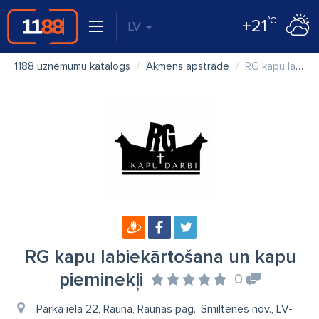
°C
+21
LV
1188 uzņēmumu katalogs
Akmens apstrāde
RG kapu labiekārtošana un kapu pieminekļi
RG kapu labiekārtošana un kapu
pieminekļi
0
Parka iela 22, Rauna, Raunas pag., Smiltenes nov., LV-