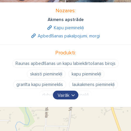
Nozares:
Akmens apstrāde
Kapu pieminekļi
Apbedīšanas pakalpojumi, morgi
Produkti:
Raunas apbedīšanas un kapu labiekārtošanas birojs
skaisti pieminekļi
kapu pieminekļi
granīta kapu piemineklis
laukakmens pieminekļi
dubultie kapu pieminekļi
Vairāk
gravējumi uz kapu pieminekļiem
zīmējumi uz kapu pieminekļiem
uzraksti uz kapu pieminekļiem
granīta kapu plāksnes