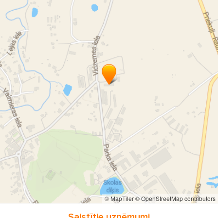
betona kapu apmales
betona sētiņa
kapu apmales Cēsis
kapu apmales Rauna
skaistas kapu vietas
idejas kapiem
kapu vietas labiekārtošana Latvijā
kapu vietas labiekārtošana Cēsis
kapu labiekārtošana Smiltene
kapu labiekārtošana Rauna
kapu labiekārtošana Valmiera
kapu labiekārtošana Limbaži
kapu labiekārtošana Smiltene
RG kapu labiekārtošana un apbedīšanas pakalpojumi
© MapTiler
© OpenStreetMap contributors
Cēsīs
Smiltenē
Drustos
Vecpiebalgā
Saistītie uzņēmumi