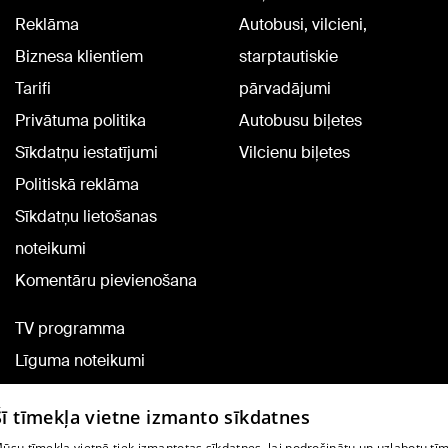
Reklāma
Autobusi, vilcieni,
Biznesa klientiem
starptautiskie
Tarifi
pārvadājumi
Privātuma politika
Autobusu biļetes
Sīkdatņu iestatījumi
Vilcienu biļetes
Politiskā reklāma
Sīkdatņu lietošanas
noteikumi
Komentāru pievienošana
TV programma
Līguma noteikumi
360 Ziņu kontakti
Šī tīmekļa vietne izmanto sīkdatnes
Helio Media
ūsu tīmekļa vietnē tiek izmantotas sīkdatnes, lai nodrošinātu un uzlabotu tī