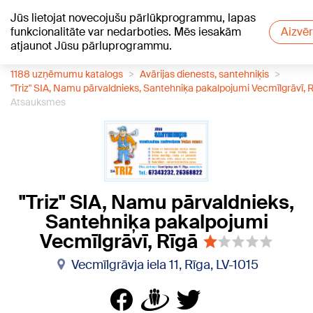
Jūs lietojat novecojušu pārlūkprogrammu, lapas
+24
°C
funkcionalitāte var nedarboties. Mēs iesakām
Aizvēr
atjaunot Jūsu pārluprogrammu.
1188 uzņēmumu katalogs
Avārijas dienests, santehniķis
"Triz" SIA, Namu pārvaldnieks, Santehniķa pakalpojumi Vecmīlgrāvī, 
Atsauksmes
"Triz" SIA, Namu pārvaldnieks,
Santehniķa pakalpojumi
Vecmīlgrāvī, Rīgā
Vecmīlgrāvja iela 11, Rīga, LV-1015