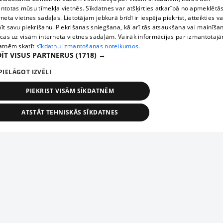
ntotas mūsu tīmekļa vietnēs. Sīkdatnes var atšķirties atkarībā no apmeklētā
rneta vietnes sadaļas. Lietotājam jebkurā brīdī ir iespēja piekrist, atteikties va
īt savu piekrišanu. Piekrišanas sniegšana, kā arī tās atsaukšana vai mainīša
ecas uz visām interneta vietnes sadaļām. Vairāk informācijas par izmantotaj
atnēm skatīt
sīkdatņu izmantošanas noteikumos.
ĪT VISUS PARTNERUS
(1718) →
PIELĀGOT IZVĒLI
PIEKRIST VISĀM SĪKDATNĒM
ATSTĀT TEHNISKĀS SĪKDATNES
TEHNISKĀS/OBLIGĀTĀS
STATISTIKAS
MĒRĶĒŠANA
FUNKCIONĀLĀS
NEKLASIFICĒTĀS
ehniskās/obligātās
Statistikas
Mērķēšana
Funkcionālās
Neklasificēt
niskās/obligātās sīkdatnes nepieciešamas, lai lietotājs varētu brīvi apmeklēt un pārlūk
Piesaki savu uzņēmumu