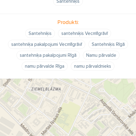
Santehniķis
Produkti:
Santehniķis
santehniķis Vecmīlgrāvī
santehniķa pakalpojumi Vecmīlgrāvī
Santehniķis Rīgā
santehniķa pakalpojumi Rīgā
Namu pārvalde
namu pārvalde Rīga
namu pārvaldnieks