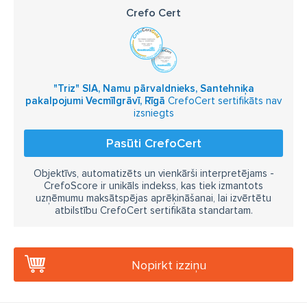
Crefo Cert
"Triz" SIA, Namu pārvaldnieks, Santehniķa
pakalpojumi Vecmīlgrāvī, Rīgā
CrefoCert sertifikāts nav
izsniegts
Pasūti CrefoCert
Objektīvs, automatizēts un vienkārši interpretējams -
CrefoScore ir unikāls indekss, kas tiek izmantots
uzņēmumu maksātspējas aprēķināšanai, lai izvērtētu
atbilstību CrefoCert sertifikāta standartam.
Nopirkt izziņu