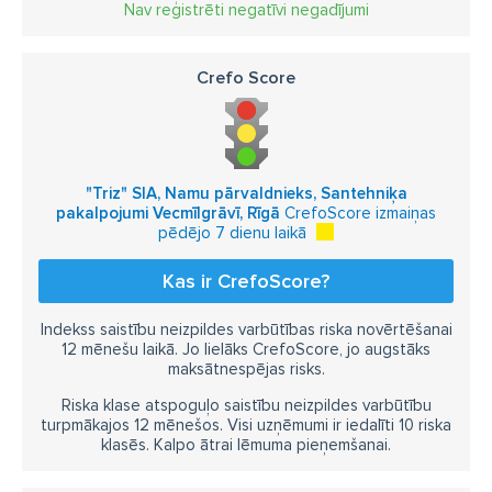
Nav reģistrēti negatīvi negadījumi
Crefo Score
"Triz" SIA, Namu pārvaldnieks, Santehniķa
pakalpojumi Vecmīlgrāvī, Rīgā
CrefoScore izmaiņas
pēdējo 7 dienu laikā
Kas ir CrefoScore?
Indekss saistību neizpildes varbūtības riska novērtēšanai
12 mēnešu laikā. Jo lielāks CrefoScore, jo augstāks
maksātnespējas risks.
Riska klase atspoguļo saistību neizpildes varbūtību
turpmākajos 12 mēnešos. Visi uzņēmumi ir iedalīti 10 riska
klasēs. Kalpo ātrai lēmuma pieņemšanai.