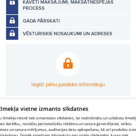
KAVĒTI MAKSĀJUMI, MAKSĀTNESPĒJAS
PROCESS
GADA PĀRSKATI
VĒSTURISKIE NOSAUKUMI UN ADRESES
Iegūt pilnu juridisko informāciju
 tīmekļa vietne izmanto sīkdatnes
 tīmekļa vietnē tiek izmantotas sīkdatnes, lai nodrošinātu un uzlabotu tīmek
nes darbību., nosūtītu personalizētu reklāmu un satura ģenerēšanai, veiktu
āmas un satura mērījumus, auditorijas datu apkopošanu, kā arī produktu izst
zlabošanu. Zemāk sniedzam informāciju par visām sīkdatnēm, kuras tiek