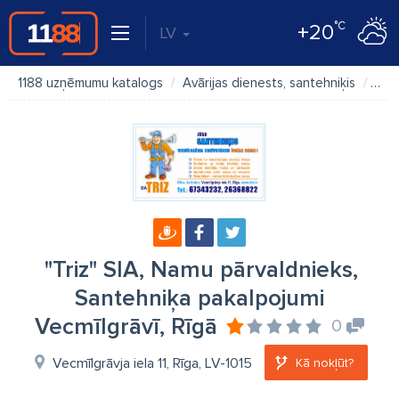
°C
+20
LV
1188 uzņēmumu katalogs
Avārijas dienests, santehniķis
"Tri
"Triz" SIA, Namu pārvaldnieks,
Santehniķa pakalpojumi
Vecmīlgrāvī, Rīgā
0
Vecmīlgrāvja iela 11, Rīga, LV-1015
Kā nokļūt?