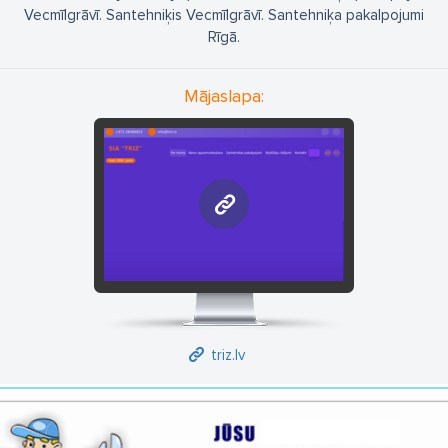
Vecmīlgrāvī. Santehniķis Vecmīlgrāvī. Santehniķa pakalpojumi
Rīgā.
Mājaslapa:
triz.lv
triz.lv