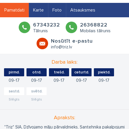
Pamatdati
Karte
Foto
Atsauksmes
67343232
26368822
Tālrunis
Mobilais tālrunis
Nosūtīt e-pastu
info@triz.lv
Darba laiks:
pirmd.
otrd.
trešd.
ceturtd.
piektd.
09
17
09
17
09
17
09
17
09
17
sestd.
svētd.
Slēgts
Slēgts
Apraksts:
"Triz" SIA, Dzīvojamo māju pārvaldnieks, Santehniķa pakalpojumi