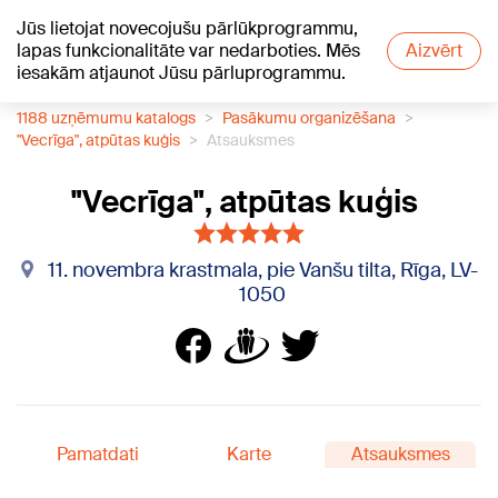
Jūs lietojat novecojušu pārlūkprogrammu,
+15
°C
lapas funkcionalitāte var nedarboties. Mēs
Aizvērt
iesakām atjaunot Jūsu pārluprogrammu.
1188 uzņēmumu katalogs
Pasākumu organizēšana
"Vecrīga", atpūtas kuģis
Atsauksmes
"Vecrīga", atpūtas kuģis
11. novembra krastmala, pie Vanšu tilta, Rīga, LV-
1050
Pamatdati
Karte
Atsauksmes