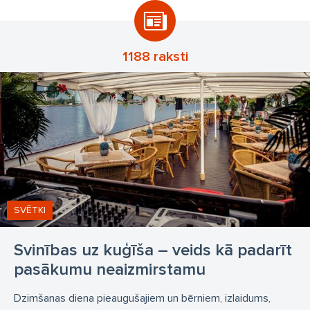
1188 raksti
SVĒTKI
Svinības uz kuģīša – veids kā padarīt
pasākumu neaizmirstamu
Dzimšanas diena pieaugušajiem un bērniem, izlaidums,