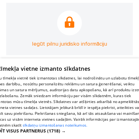
Iegūt pilnu juridisko informāciju
 tīmekļa vietne izmanto sīkdatnes
 tīmekļa vietnē tiek izmantotas sīkdatnes, lai nodrošinātu un uzlabotu tīmek
nes darbību., nosūtītu personalizētu reklāmu un satura ģenerēšanai, veiktu
āmas un satura mērījumus, auditorijas datu apkopošanu, kā arī produktu izst
zlabošanu. Zemāk sniedzam informāciju par visām sīkdatnēm, kuras tiek
ntotas mūsu tīmekļa vietnēs. Sīkdatnes var atšķirties atkarībā no apmeklētā
rneta vietnes sadaļas. Lietotājam jebkurā brīdī ir iespēja piekrist, atteikties va
īt savu piekrišanu. Piekrišanas sniegšana, kā arī tās atsaukšana vai mainīša
ecas uz visām interneta vietnes sadaļām. Vairāk informācijas par izmantotaj
atnēm skatīt
sīkdatņu izmantošanas noteikumos.
ĪT VISUS PARTNERUS
(1718) →