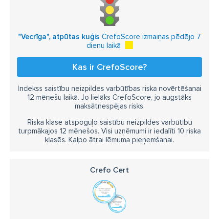
"Vecrīga", atpūtas kuģis
CrefoScore izmaiņas pēdējo 7
dienu laikā
Kas ir CrefoScore?
Indekss saistību neizpildes varbūtības riska novērtēšanai
12 mēnešu laikā. Jo lielāks CrefoScore, jo augstāks
maksātnespējas risks.
Riska klase atspoguļo saistību neizpildes varbūtību
turpmākajos 12 mēnešos. Visi uzņēmumi ir iedalīti 10 riska
klasēs. Kalpo ātrai lēmuma pieņemšanai.
Crefo Cert