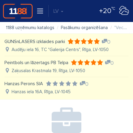
°C
+20
LV
1188 uzņēmumu katalogs
Pasākumu organizēšana
"Vecrīga", atpūtas kuģis
GUNSnLASERS izklaides parki
0
Audēju iela 16, TC "Galerija Centrs", Rīga, LV-1050
Peintbols un lāzertags PB Telpa
0
Zaķusalas Krastmala 19, Rīga, LV-1050
Hanzas Perons SIA
0
Hanzas iela 16A, Rīga, LV-1045