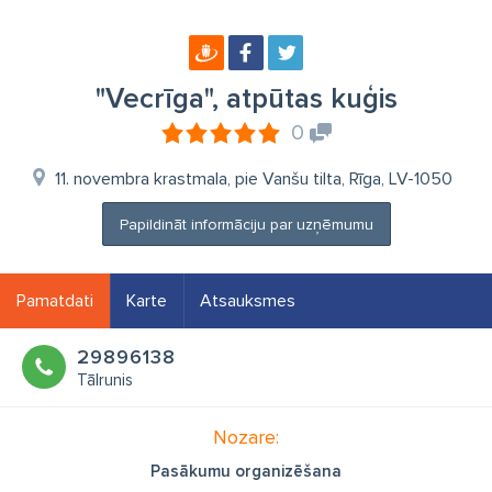
"Vecrīga", atpūtas kuģis
0
11. novembra krastmala, pie Vanšu tilta, Rīga, LV-1050
Papildināt informāciju par uzņēmumu
Pamatdati
Karte
Atsauksmes
29896138
Tālrunis
Nozare:
Pasākumu organizēšana