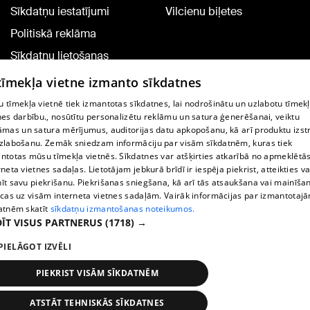
Sīkdatņu iestatījumi
Vilcienu biļetes
Politiskā reklāma
Sīkdatņu lietošanas
noteikumi
 tīmekļa vietne izmanto sīkdatnes
Komentāru pievienošana
 tīmekļa vietnē tiek izmantotas sīkdatnes, lai nodrošinātu un uzlabotu tīmek
nes darbību., nosūtītu personalizētu reklāmu un satura ģenerēšanai, veiktu
āmas un satura mērījumus, auditorijas datu apkopošanu, kā arī produktu izst
TV programma
zlabošanu. Zemāk sniedzam informāciju par visām sīkdatnēm, kuras tiek
Līguma noteikumi
ntotas mūsu tīmekļa vietnēs. Sīkdatnes var atšķirties atkarībā no apmeklētā
rneta vietnes sadaļas. Lietotājam jebkurā brīdī ir iespēja piekrist, atteikties va
360 Ziņu kontakti
īt savu piekrišanu. Piekrišanas sniegšana, kā arī tās atsaukšana vai mainīša
ecas uz visām interneta vietnes sadaļām. Vairāk informācijas par izmantotaj
Helio Media
atnēm skatīt
sīkdatņu izmantošanas noteikumos.
ĪT VISUS PARTNERUS
(1718) →
Portāla palīdzības dienests: e-pasts -
info@1188.lv
PIELĀGOT IZVĒLI
Copyright © 2004-2026 SIA HELIO MEDIA.
All rights reserved.
PIEKRIST VISĀM SĪKDATNĒM
ATSTĀT TEHNISKĀS SĪKDATNES