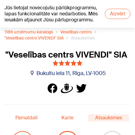
Jūs lietojat novecojušu pārlūkprogrammu,
+20
°C
lapas funkcionalitāte var nedarboties. Mēs
Aizvērt
iesakām atjaunot Jūsu pārluprogrammu.
1188 uzņēmumu katalogs
Veselības centrs
"Veselības centrs VIVENDI" SIA
Atsauksmes
"Veselības centrs VIVENDI" SIA
Bukultu iela 11, Rīga, LV-1005
Pamatdati
Karte
Atsauksmes