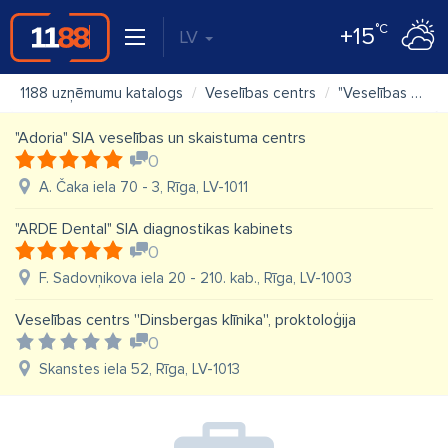
°C
+15
LV
1188 uzņēmumu katalogs
Veselības centrs
"Veselības centrs VIVENDI" SIA
"Adoria" SIA veselības un skaistuma centrs
0
A. Čaka iela 70 - 3, Rīga, LV-1011
"ARDE Dental" SIA diagnostikas kabinets
0
F. Sadovņikova iela 20 - 210. kab., Rīga, LV-1003
Veselības centrs ''Dinsbergas klīnika'', proktoloģija
0
Skanstes iela 52, Rīga, LV-1013