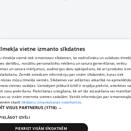
 tīmekļa vietne izmanto sīkdatnes
 tīmekļa vietnē tiek izmantotas sīkdatnes, lai nodrošinātu un uzlabotu tīmek
nes darbību., nosūtītu personalizētu reklāmu un satura ģenerēšanai, veiktu
āmas un satura mērījumus, auditorijas datu apkopošanu, kā arī produktu izst
zlabošanu. Zemāk sniedzam informāciju par visām sīkdatnēm, kuras tiek
ntotas mūsu tīmekļa vietnēs. Sīkdatnes var atšķirties atkarībā no apmeklētā
rneta vietnes sadaļas. Lietotājam jebkurā brīdī ir iespēja piekrist, atteikties va
īt savu piekrišanu. Piekrišanas sniegšana, kā arī tās atsaukšana vai mainīša
ecas uz visām interneta vietnes sadaļām. Vairāk informācijas par izmantotaj
atnēm skatīt
sīkdatņu izmantošanas noteikumos.
ĪT VISUS PARTNERUS
(1718) →
PIELĀGOT IZVĒLI
PIEKRIST VISĀM SĪKDATNĒM