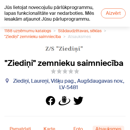
Jūs lietojat novecojušu pārlūkprogrammu,
+20
°C
lapas funkcionalitāte var nedarboties. Mēs
Aizvērt
iesakām atjaunot Jūsu pārluprogrammu.
1188 uzņēmumu katalogs
Stādaudzētavas, sēklas
"Ziediņi" zemnieku saimniecība
Atsauksmes
"Ziediņi" zemnieku saimniecība
Ziediņi, Laureņi, Višķu pag., Augšdaugavas nov.,
LV-5481
Pamatdati
Karte
Foto
Atsauksmes