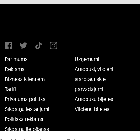
Par mums
Uzņēmumi
Reklāma
Autobusi, vilcieni,
Biznesa klientiem
starptautiskie
Tarifi
pārvadājumi
Privātuma politika
Autobusu biļetes
Sīkdatņu iestatījumi
Vilcienu biļetes
Politiskā reklāma
Sīkdatņu lietošanas
noteikumi