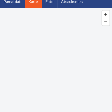
Pamatdati
Karte
Foto
Atsauksmes