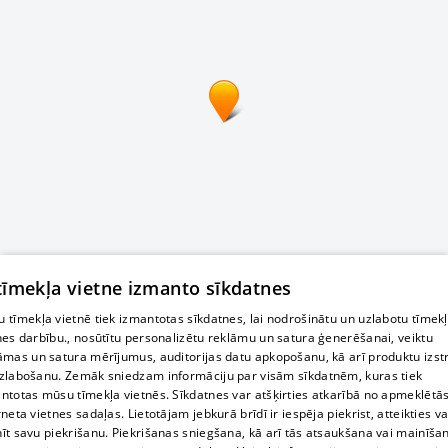
 tīmekļa vietne izmanto sīkdatnes
 tīmekļa vietnē tiek izmantotas sīkdatnes, lai nodrošinātu un uzlabotu tīmek
nes darbību., nosūtītu personalizētu reklāmu un satura ģenerēšanai, veiktu
āmas un satura mērījumus, auditorijas datu apkopošanu, kā arī produktu izst
zlabošanu. Zemāk sniedzam informāciju par visām sīkdatnēm, kuras tiek
ntotas mūsu tīmekļa vietnēs. Sīkdatnes var atšķirties atkarībā no apmeklētā
rneta vietnes sadaļas. Lietotājam jebkurā brīdī ir iespēja piekrist, atteikties va
īt savu piekrišanu. Piekrišanas sniegšana, kā arī tās atsaukšana vai mainīša