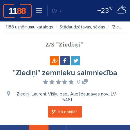
°C
+23
LV
1188 uzņēmumu katalogs
Stādaudzētavas, sēklas
"Ziediņi" zemnieku saimniecība
"Ziediņi" zemnieku saimniecība
0
Ziediņi, Laureņi, Višķu pag., Augšdaugavas nov., LV-
5481
Kā nokļūt?