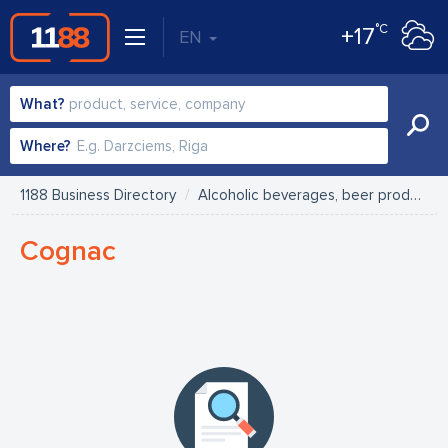
°C
+17
EN
What?
Where?
1188 Business Directory
Alcoholic beverages, beer production
Cognac