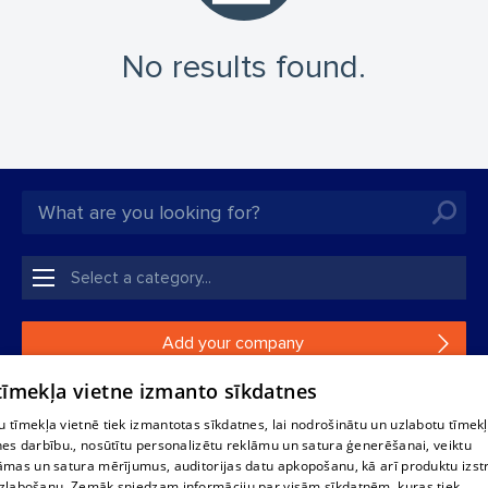
No results found.
Add your company
 tīmekļa vietne izmanto sīkdatnes
If your company is not in our database, please fill in a
simple form.
 tīmekļa vietnē tiek izmantotas sīkdatnes, lai nodrošinātu un uzlabotu tīmek
nes darbību., nosūtītu personalizētu reklāmu un satura ģenerēšanai, veiktu
āmas un satura mērījumus, auditorijas datu apkopošanu, kā arī produktu izst
Reproduction, or distribution of 1188 database, its parts or the
zlabošanu. Zemāk sniedzam informāciju par visām sīkdatnēm, kuras tiek