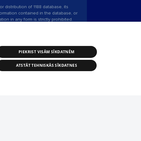
r distribution of 1188 database, its
nformation contained in the database, or
tion in any form is strictly prohibited.
 download is prohibited. Reproduction
l published on the website 1188 is
den without the editorial license of 1188
PIEKRIST VISĀM SĪKDATNĒM
ATSTĀT TEHNISKĀS SĪKDATNES
ce service: e-mail -
info@1188.lv
 Helio Media
2004-2026
tīmekļa vietne nevarēs pilnvērtīgi darboties un sniegt