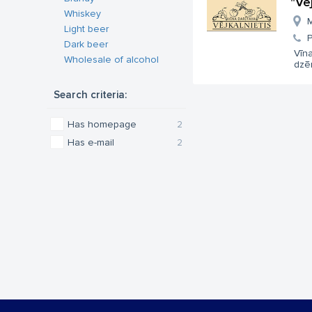
"Vēj
Whiskey
M
Light beer
Dark beer
Vīna
Wholesale of alcohol
dzēr
Search criteria:
Has homepage
2
Has e-mail
2