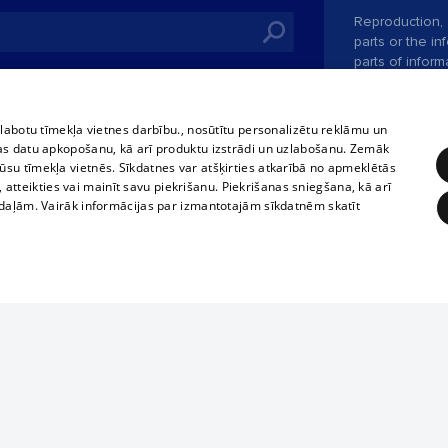
Reproduction, o
parts or the i
parts of informa
Also automatic
ies
In the cinemas
of any materia
rains,
TV program
strictly forbid
zlabotu tīmekļa vietnes darbību., nosūtītu personalizētu reklāmu un
tional schedules
website.
Contract rules
as datu apkopošanu, kā arī produktu izstrādi un uzlabošanu. Zemāk
ets
su tīmekļa vietnēs. Sīkdatnes var atšķirties atkarībā no apmeklētās
360 Ziņas kontakti
, atteikties vai mainīt savu piekrišanu. Piekrišanas sniegšana, kā arī
ckets
adaļām. Vairāk informācijas par izmantotajām sīkdatnēm skatīt
Vortal assistan
Elaborated
SIA
ĒRĶĒŠANA
FUNKCIONĀLĀS
NEKLASIFICĒTĀS
obligātās
Statistikas
Mērķēšana
Funkcionālās
Neklasificētās
ur company is not in our database, please fill in
ple form.
eklēt un pārlūkot tīmekļa vietni un izmantot tās piedāvātās iespējas. Bez šīm sīkdatnēm 