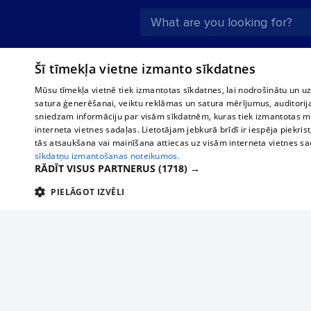
About us
Compan
Šī tīmekļa vietne izmanto sīkdatnes
Advertisement
Buses, t
Mūsu tīmekļa vietnē tiek izmantotas sīkdatnes, lai nodrošinātu un u
interna
For business
satura ģenerēšanai, veiktu reklāmas un satura mērījumus, auditorij
Bus tick
sniedzam informāciju par visām sīkdatnēm, kuras tiek izmantotas mū
Tariffs
interneta vietnes sadaļas. Lietotājam jebkurā brīdī ir iespēja piekrist
Train ti
Privacy policy
tās atsaukšana vai mainīšana attiecas uz visām interneta vietnes s
sīkdatņu izmantošanas noteikumos.
Cookie settings
RĀDĪT VISUS PARTNERUS
(1718) →
Political advertising
PIELĀGOT IZVĒLI
Cookie policy
TEHNISKĀS/OBLIGĀTĀS
STATISTIKAS
M
Commenting terms
Tehniskās/
If yo
Add your company
a sim
Tehniskās/obligātās sīkdatnes nepieciešamas, lai lietotājs varētu brīvi apm
lietotājam nepieciešamo informāciju.