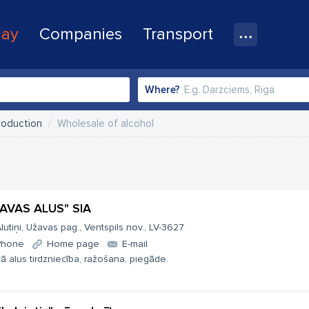
lay
Companies
Transport
Where?
roduction
Wholesale of alcohol
AVAS ALUS" SIA
lutiņi, Užavas pag., Ventspils nov., LV-3627
Phone
Home page
E-mail
ā alus tirdzniecība, ražošana, piegāde.