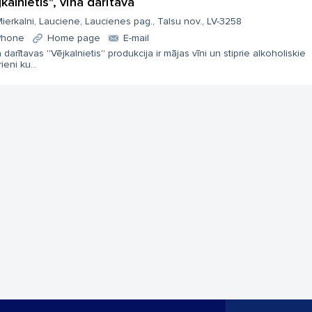
kalnietis", vīna darītava
ierkalni, Lauciene, Laucienes pag., Talsu nov., LV-3258
Phone
Home page
E-mail
 darītavas ''Vējkalnietis'' produkcija ir mājas vīni un stiprie alkoholiskie
ieni ku...