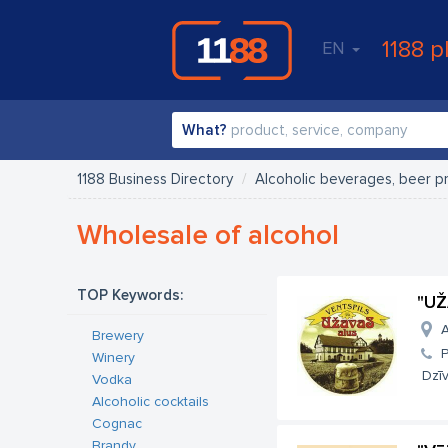
1188 p
EN
What?
1188 Business Directory
Alcoholic beverages, beer p
Wholesale of alcohol
TOP Keywords:
"UŽ
A
Brewery
Winery
Dzīv
Vodka
Alcoholic cocktails
Cognac
Brandy