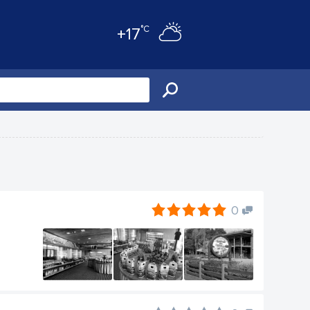
°C
+17
0