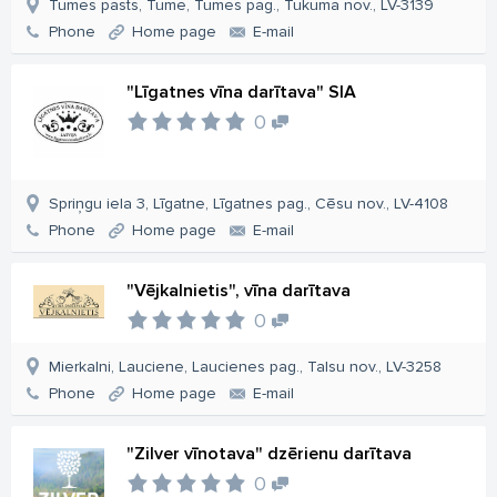
Tumes pasts, Tume, Tumes pag., Tukuma nov., LV-3139
Phone
Home page
E-mail
"Līgatnes vīna darītava" SIA
0
Spriņgu iela 3, Līgatne, Līgatnes pag., Cēsu nov., LV-4108
Phone
Home page
E-mail
"Vējkalnietis", vīna darītava
0
Mierkalni, Lauciene, Laucienes pag., Talsu nov., LV-3258
Phone
Home page
E-mail
"Zilver vīnotava" dzērienu darītava
0