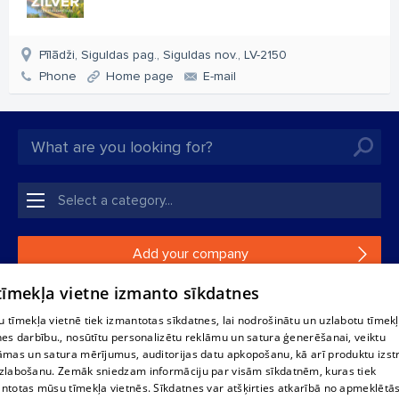
Pīlādži, Siguldas pag., Siguldas nov., LV-2150
Phone
Home page
E-mail
Add your company
 tīmekļa vietne izmanto sīkdatnes
If your company is not in our database, please fill in a
simple form.
 tīmekļa vietnē tiek izmantotas sīkdatnes, lai nodrošinātu un uzlabotu tīmek
nes darbību., nosūtītu personalizētu reklāmu un satura ģenerēšanai, veiktu
āmas un satura mērījumus, auditorijas datu apkopošanu, kā arī produktu izst
Reproduction, or distribution of 1188 database, its parts or the
zlabošanu. Zemāk sniedzam informāciju par visām sīkdatnēm, kuras tiek
information contained in the database, or parts of information in
ntotas mūsu tīmekļa vietnēs. Sīkdatnes var atšķirties atkarībā no apmeklētā
any form is strictly prohibited. Also automatic download is