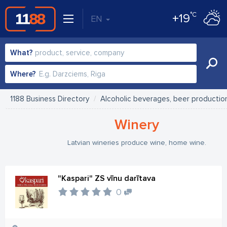
°C
+19
EN
What?
Where?
1188 Business Directory
Alcoholic beverages, beer productio
Winery
Latvian wineries produce wine, home wine.
"Kaspari" ZS vīnu darītava
0