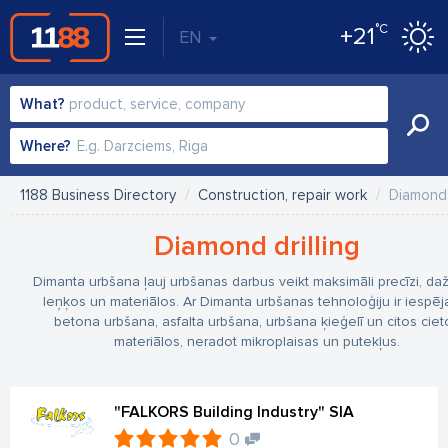
°C
+21
EN
What?
Where?
1188 Business Directory
Construction, repair work
Diamond 
Diamond drilling
Dimanta urbšana ļauj urbšanas darbus veikt maksimāli precīzi, d
leņķos un materiālos. Ar Dimanta urbšanas tehnoloģiju ir iespē
betona urbšana, asfalta urbšana, urbšana ķieģelī un citos ciet
materiālos, neradot mikroplaisas un putekļus.
"FALKORS Building Industry" SIA
0