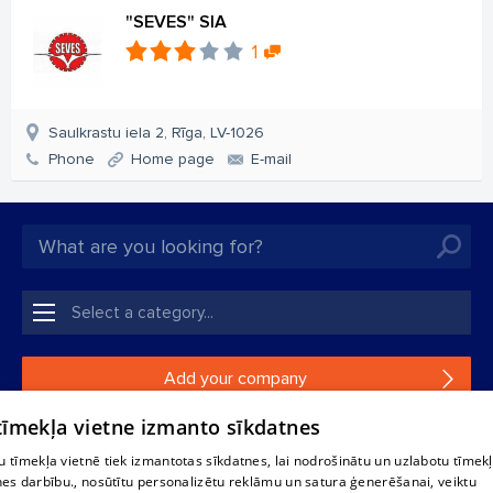
"SEVES" SIA
1
Saulkrastu iela 2, Rīga, LV-1026
Phone
Home page
E-mail
Add your company
 tīmekļa vietne izmanto sīkdatnes
If your company is not in our database, please fill in a
simple form.
 tīmekļa vietnē tiek izmantotas sīkdatnes, lai nodrošinātu un uzlabotu tīmek
nes darbību., nosūtītu personalizētu reklāmu un satura ģenerēšanai, veiktu