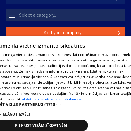
Add your company
 tīmekļa vietne izmanto sīkdatnes
If your company is not in our database, please fill in a
simple form.
 tīmekļa vietnē tiek izmantotas sīkdatnes, lai nodrošinātu un uzlabotu tīmek
nes darbību., nosūtītu personalizētu reklāmu un satura ģenerēšanai, veiktu
āmas un satura mērījumus, auditorijas datu apkopošanu, kā arī produktu izst
Reproduction, or distribution of 1188 database, its parts or the
zlabošanu. Zemāk sniedzam informāciju par visām sīkdatnēm, kuras tiek
information contained in the database, or parts of information in
ntotas mūsu tīmekļa vietnēs. Sīkdatnes var atšķirties atkarībā no apmeklētā
any form is strictly prohibited. Also automatic download is
rneta vietnes sadaļas. Lietotājam jebkurā brīdī ir iespēja piekrist, atteikties va
prohibited. Reproduction of any material published on the
īt savu piekrišanu. Piekrišanas sniegšana, kā arī tās atsaukšana vai mainīša
website 1188 is strictly forbidden without the editorial license of
ecas uz visām interneta vietnes sadaļām. Vairāk informācijas par izmantotaj
1188 website.
atnēm skatīt
sīkdatņu izmantošanas noteikumos.
ĪT VISUS PARTNERUS
(1718) →
PIELĀGOT IZVĒLI
Vortal assistance service: e-mail -
info@1188.lv
Elaborated
SIA Helio Media
2004-2026
PIEKRIST VISĀM SĪKDATNĒM