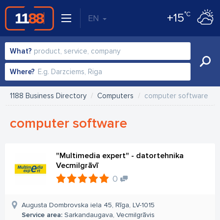
°C
+15
EN
What?
Where?
1188 Business Directory
Computers
computer software
computer software
"Multimedia expert" - datortehnika
Vecmilgrāvī
0
Augusta Dombrovska iela 45, Rīga, LV-1015
Service area:
Sarkandaugava, Vecmilgrāvis