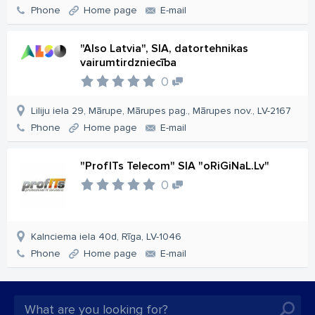
Phone
Home page
E-mail
"Also Latvia", SIA, datortehnikas
vairumtirdzniecība
0
Liliju iela 29, Mārupe, Mārupes pag., Mārupes nov., LV-2167
Phone
Home page
E-mail
"ProfITs Telecom" SIA "oRiGiNaL.Lv"
0
Kalnciema iela 40d, Rīga, LV-1046
Phone
Home page
E-mail