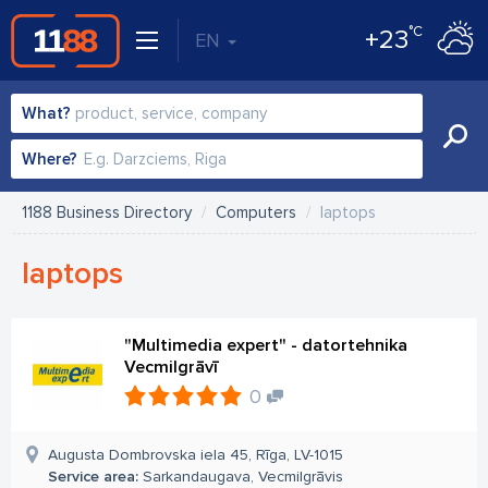
°C
+23
EN
What?
Where?
1188 Business Directory
Computers
laptops
laptops
"Multimedia expert" - datortehnika
Vecmilgrāvī
0
Augusta Dombrovska iela 45, Rīga, LV-1015
Service area:
Sarkandaugava, Vecmilgrāvis