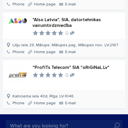
Phone
Home page
E-mail
"Also Latvia", SIA, datortehnikas
vairumtirdzniecība
0
Liliju iela 29, Mārupe, Mārupes pag., Mārupes nov., LV-2167
Phone
Home page
E-mail
"ProfITs Telecom" SIA "oRiGiNaL.Lv"
0
Kalnciema iela 40d, Rīga, LV-1046
Phone
Home page
E-mail