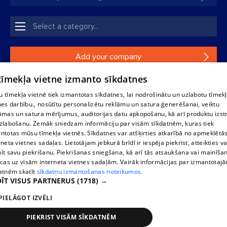
Add your company
 tīmekļa vietne izmanto sīkdatnes
If your company is not in our database, please fill in a
simple form.
 tīmekļa vietnē tiek izmantotas sīkdatnes, lai nodrošinātu un uzlabotu tīmek
nes darbību., nosūtītu personalizētu reklāmu un satura ģenerēšanai, veiktu
āmas un satura mērījumus, auditorijas datu apkopošanu, kā arī produktu izst
Reproduction, or distribution of 1188 database, its parts or the
zlabošanu. Zemāk sniedzam informāciju par visām sīkdatnēm, kuras tiek
information contained in the database, or parts of information in
ntotas mūsu tīmekļa vietnēs. Sīkdatnes var atšķirties atkarībā no apmeklētā
any form is strictly prohibited. Also automatic download is
rneta vietnes sadaļas. Lietotājam jebkurā brīdī ir iespēja piekrist, atteikties va
prohibited. Reproduction of any material published on the
īt savu piekrišanu. Piekrišanas sniegšana, kā arī tās atsaukšana vai mainīša
website 1188 is strictly forbidden without the editorial license of
ecas uz visām interneta vietnes sadaļām. Vairāk informācijas par izmantotaj
1188 website.
atnēm skatīt
sīkdatņu izmantošanas noteikumos.
ĪT VISUS PARTNERUS
(1718) →
PIELĀGOT IZVĒLI
Vortal assistance service: e-mail -
info@1188.lv
Elaborated
SIA Helio Media
2004-2026
PIEKRIST VISĀM SĪKDATNĒM