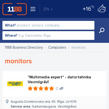
°C
+16
EN
What?
Where?
1188 Business Directory
Computers
monitors
monitors
"Multimedia expert" - datortehnika
Vecmilgrāvī
0
Augusta Dombrovska iela 45, Rīga, LV-1015
Service area:
Sarkandaugava, Vecmilgrāvis