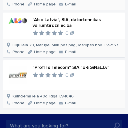
Phone
Home page
E-mail
"Also Latvia", SIA, datortehnikas
vairumtirdzniecība
0
Liliju iela 29, Mārupe, Mārupes pag., Mārupes nov., LV-2167
Phone
Home page
E-mail
"ProfITs Telecom" SIA "oRiGiNaL.Lv"
0
Kalnciema iela 40d, Rīga, LV-1046
Phone
Home page
E-mail