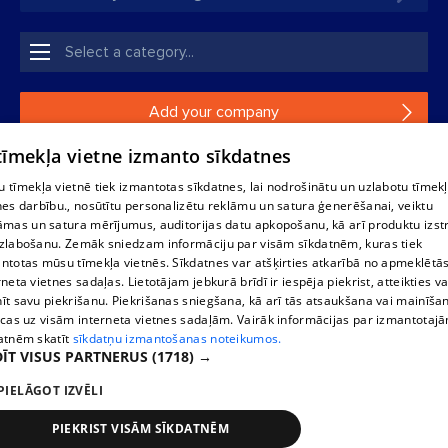
Add your company
 tīmekļa vietne izmanto sīkdatnes
If your company is not in our database, please fill in a
simple form.
 tīmekļa vietnē tiek izmantotas sīkdatnes, lai nodrošinātu un uzlabotu tīmek
nes darbību., nosūtītu personalizētu reklāmu un satura ģenerēšanai, veiktu
āmas un satura mērījumus, auditorijas datu apkopošanu, kā arī produktu izst
Reproduction, or distribution of 1188 database, its parts or the
zlabošanu. Zemāk sniedzam informāciju par visām sīkdatnēm, kuras tiek
information contained in the database, or parts of information in
ntotas mūsu tīmekļa vietnēs. Sīkdatnes var atšķirties atkarībā no apmeklētā
any form is strictly prohibited. Also automatic download is
rneta vietnes sadaļas. Lietotājam jebkurā brīdī ir iespēja piekrist, atteikties va
prohibited. Reproduction of any material published on the
īt savu piekrišanu. Piekrišanas sniegšana, kā arī tās atsaukšana vai mainīša
website 1188 is strictly forbidden without the editorial license of
ecas uz visām interneta vietnes sadaļām. Vairāk informācijas par izmantotaj
1188 website.
atnēm skatīt
sīkdatņu izmantošanas noteikumos.
ĪT VISUS PARTNERUS
(1718) →
PIELĀGOT IZVĒLI
Vortal assistance service: e-mail -
info@1188.lv
Elaborated
SIA Helio Media
2004-2026
PIEKRIST VISĀM SĪKDATNĒM