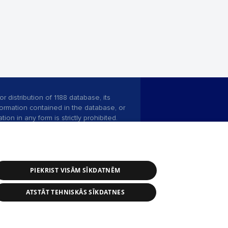
r distribution of 1188 database, its
nformation contained in the database, or
tion in any form is strictly prohibited.
 download is prohibited. Reproduction
l published on the website 1188 is
den without the editorial license of 1188
PIEKRIST VISĀM SĪKDATNĒM
ATSTĀT TEHNISKĀS SĪKDATNES
ce service: e-mail -
info@1188.lv
 Helio Media
2004-2026