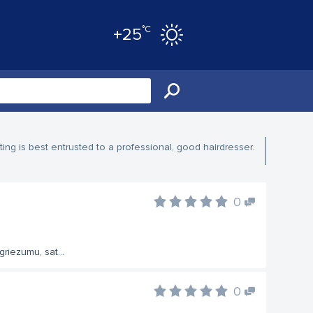
°C
+25
tting is best entrusted to a professional, good hairdresser.
0
griezumu, sat...
0