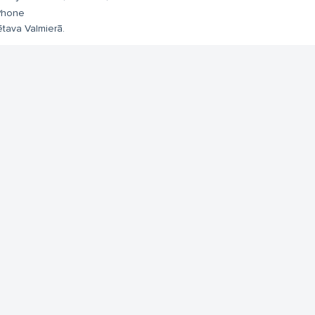
Phone
ētava Valmierā.