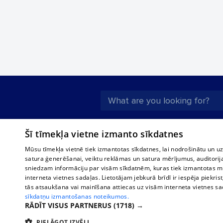
About us
Compan
Šī tīmekļa vietne izmanto sīkdatnes
Advertisement
Buses, t
Mūsu tīmekļa vietnē tiek izmantotas sīkdatnes, lai nodrošinātu un u
interna
For business
satura ģenerēšanai, veiktu reklāmas un satura mērījumus, auditorij
Bus tick
sniedzam informāciju par visām sīkdatnēm, kuras tiek izmantotas mū
Tariffs
interneta vietnes sadaļas. Lietotājam jebkurā brīdī ir iespēja piekrist
Train ti
Privacy policy
tās atsaukšana vai mainīšana attiecas uz visām interneta vietnes s
sīkdatņu izmantošanas noteikumos.
Cookie settings
RĀDĪT VISUS PARTNERUS
(1718) →
Political advertising
PIELĀGOT IZVĒLI