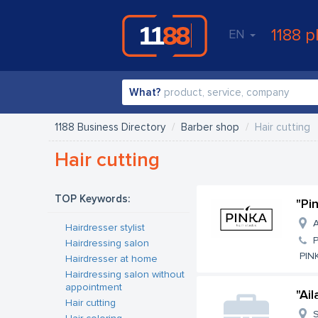
1188 p
EN
What?
1188 Business Directory
Barber shop
Hair cutting
Hair cutting
TOP Keywords:
"Pi
A
Hairdresser stylist
Hairdressing salon
PINK
Hairdresser at home
Hairdressing salon without
appointment
"Ail
Hair cutting
S