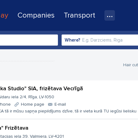
lay
Companies
Transport
Where?
Hair cu
nka Studio" SIA, frizētava Vecrīgā
ldaru iela 2/4, Rīga, LV-1050
Phone
Home page
E-mail
A tā ir mūsu sapņa piepildījums dzīve, tā ir vieta kurā TU iegūsi lielisku 
a" Frizētava
tacijas iela 39, Valmiera, LV-4201