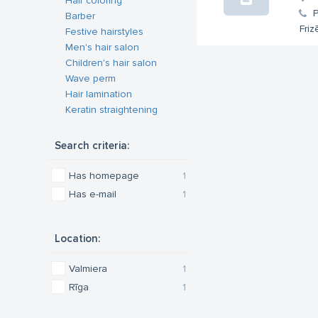
Hair coloring
Barber
Friz
Festive hairstyles
Men's hair salon
Children's hair salon
Wave perm
Hair lamination
Keratin straightening
Search criteria:
Has homepage
1
Has e-mail
1
Location:
Valmiera
1
Rīga
1