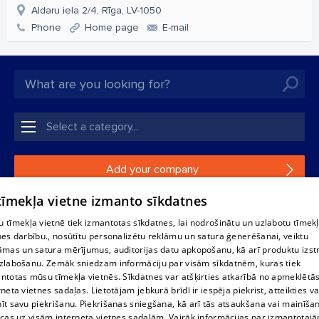
Aldaru iela 2/4, Rīga, LV-1050
Phone
Home page
E-mail
Add your company
 tīmekļa vietne izmanto sīkdatnes
If your company is not in our database, please fill in a
simple form.
 tīmekļa vietnē tiek izmantotas sīkdatnes, lai nodrošinātu un uzlabotu tīmek
nes darbību., nosūtītu personalizētu reklāmu un satura ģenerēšanai, veiktu
āmas un satura mērījumus, auditorijas datu apkopošanu, kā arī produktu izst
Reproduction, or distribution of 1188 database, its parts or the
zlabošanu. Zemāk sniedzam informāciju par visām sīkdatnēm, kuras tiek
information contained in the database, or parts of information in
ntotas mūsu tīmekļa vietnēs. Sīkdatnes var atšķirties atkarībā no apmeklētā
any form is strictly prohibited. Also automatic download is
rneta vietnes sadaļas. Lietotājam jebkurā brīdī ir iespēja piekrist, atteikties va
prohibited. Reproduction of any material published on the
īt savu piekrišanu. Piekrišanas sniegšana, kā arī tās atsaukšana vai mainīša
website 1188 is strictly forbidden without the editorial license of
ecas uz visām interneta vietnes sadaļām. Vairāk informācijas par izmantotaj