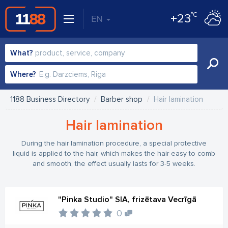
°C
+23
EN
What?
Where?
1188 Business Directory
Barber shop
Hair lamination
Hair lamination
During the hair lamination procedure, a special protective
liquid is applied to the hair, which makes the hair easy to comb
and smooth, the effect usually lasts for 3-5 weeks.
"Pinka Studio" SIA, frizētava Vecrīgā
0