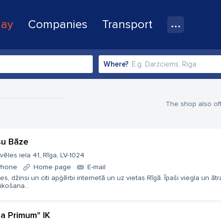
lay
Companies
Transport
Where?
The shop also off
šu Bāze
vēles iela 41, Rīga, LV-1024
Phone
Home page
E-mail
es, džinsi un citi apģērbi internetā un uz vietas Rīgā. Īpaši viegla un ātr
ikošana...
na Primum" IK