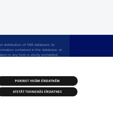
r distribution of 1188 database, its
nformation contained in the database, or
tion in any form is strictly prohibited.
 download is prohibited. Reproduction
l published on the website 1188 is
den without the editorial license of 1188
PIEKRIST VISĀM SĪKDATNĒM
ATSTĀT TEHNISKĀS SĪKDATNES
ce service: e-mail -
info@1188.lv
 Helio Media
2004-2026