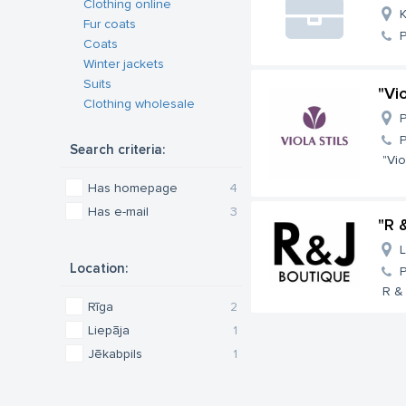
Clothing online
K
Fur coats
Coats
Winter jackets
Suits
"Vi
Clothing wholesale
P
Search criteria:
"Vio
Has homepage
4
Has e-mail
3
"R 
L
Location:
R &
Rīga
2
Liepāja
1
Jēkabpils
1