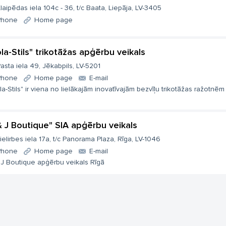
laipēdas iela 104c - 36, t/c Baata, Liepāja, LV-3405
Phone
Home page
ola-Stils" trikotāžas apģērbu veikals
asta iela 49, Jēkabpils, LV-5201
Phone
Home page
E-mail
la-Stils" ir viena no lielākajām inovatīvajām bezvīļu trikotāžas ražotnēm L
& J Boutique" SIA apģērbu veikals
ielirbes iela 17a, t/c Panorama Plaza, Rīga, LV-1046
Phone
Home page
E-mail
 J Boutique apģērbu veikals Rīgā