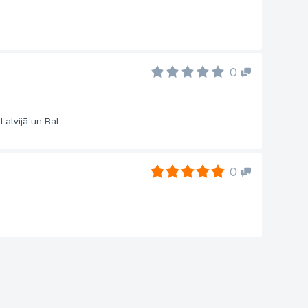
0
atvijā un Bal...
0