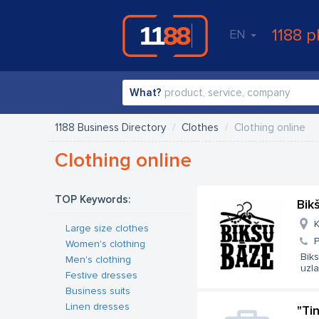
1188 p
EN
What?
1188 Business Directory
Clothes
Clothing online
Clothing online
TOP Keywords:
Bik
K
Large size clothes
Women's clothing
Biks
Men's clothing
uzla
Festive dresses
Business suits
Linen dresses
"Ti