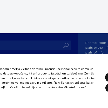
Reproduction, o
parts or the i
parts of informa
Also automatic
ies
In the cinemas
of any materia
rains,
TV program
strictly forbid
zlabotu tīmekļa vietnes darbību., nosūtītu personalizētu reklāmu un
tional schedules
website.
Contract rules
as datu apkopošanu, kā arī produktu izstrādi un uzlabošanu. Zemāk
ets
su tīmekļa vietnēs. Sīkdatnes var atšķirties atkarībā no apmeklētās
360 Ziņas kontakti
, atteikties vai mainīt savu piekrišanu. Piekrišanas sniegšana, kā arī
ckets
adaļām. Vairāk informācijas par izmantotajām sīkdatnēm skatīt
Vortal assistan
Elaborated
SIA