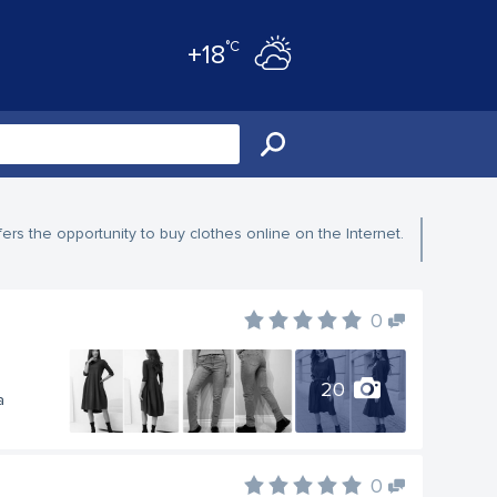
°C
+18
ers the opportunity to buy clothes online on the Internet.
0
20
a
0