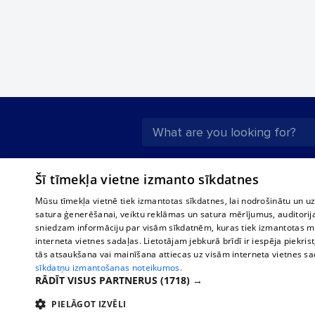
About us
Compan
Šī tīmekļa vietne izmanto sīkdatnes
Advertisement
Buses, t
Mūsu tīmekļa vietnē tiek izmantotas sīkdatnes, lai nodrošinātu un u
interna
For business
satura ģenerēšanai, veiktu reklāmas un satura mērījumus, auditorij
Bus tick
sniedzam informāciju par visām sīkdatnēm, kuras tiek izmantotas mū
Tariffs
interneta vietnes sadaļas. Lietotājam jebkurā brīdī ir iespēja piekrist
Train ti
Privacy policy
tās atsaukšana vai mainīšana attiecas uz visām interneta vietnes s
sīkdatņu izmantošanas noteikumos.
Cookie settings
RĀDĪT VISUS PARTNERUS
(1718) →
Political advertising
PIELĀGOT IZVĒLI
Cookie policy