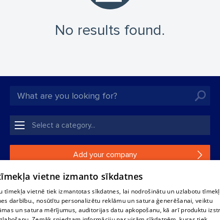
No results found.
Add your company
 tīmekļa vietne izmanto sīkdatnes
If your company is not in our database, please fill in a
simple form.
 tīmekļa vietnē tiek izmantotas sīkdatnes, lai nodrošinātu un uzlabotu tīmek
nes darbību., nosūtītu personalizētu reklāmu un satura ģenerēšanai, veiktu
āmas un satura mērījumus, auditorijas datu apkopošanu, kā arī produktu izst
Reproduction, or distribution of 1188 database, its parts or the
zlabošanu. Zemāk sniedzam informāciju par visām sīkdatnēm, kuras tiek