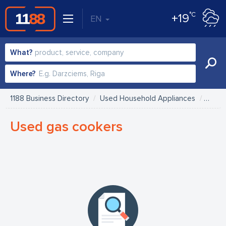
°C
+19
EN
What?
Where?
1188 Business Directory
Used Household Appliances
Used 
Used gas cookers