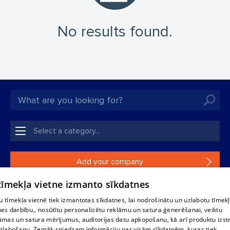
No results found.
Add your company
 tīmekļa vietne izmanto sīkdatnes
If your company is not in our database, please fill in a
simple form.
 tīmekļa vietnē tiek izmantotas sīkdatnes, lai nodrošinātu un uzlabotu tīmek
nes darbību., nosūtītu personalizētu reklāmu un satura ģenerēšanai, veiktu
āmas un satura mērījumus, auditorijas datu apkopošanu, kā arī produktu izst
Reproduction, or distribution of 1188 database, its parts or the
zlabošanu. Zemāk sniedzam informāciju par visām sīkdatnēm, kuras tiek