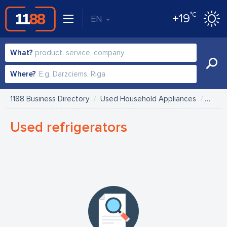
°C
+19
EN
What?
Where?
1188 Business Directory
Used Household Appliances
Used 
Used refrigerators